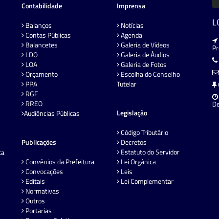
Contabilidade
Imprensa
L
Balanços
Notícias
Contas Públicas
Agenda
Balancetes
Galeria de Vídeos
P
LDO
Galeria de Áudios
LOA
Galeria de Fotos
Orçamento
Escolha do Conselho
PPA
Tutelar
RGF
RREO
De
Legislação
Audiências Públicas
Código Tributário
Publicações
Decretos
Estatuto do Servidor
ta
Convênios da Prefeitura
Lei Orgânica
Convocações
Leis
Editais
Lei Complementar
Normativas
Outros
Portarias