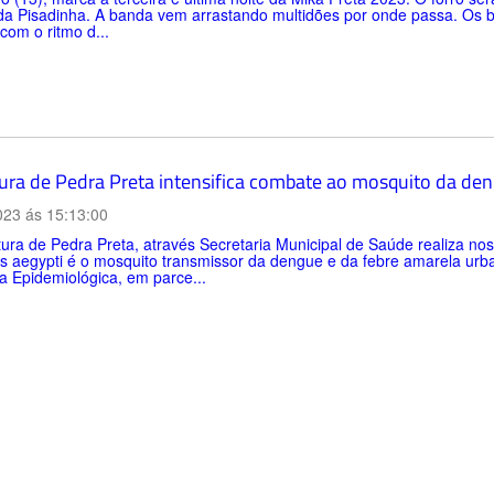
da Pisadinha. A banda vem arrastando multidões por onde passa. Os b
com o ritmo d...
tura de Pedra Preta intensifica combate ao mosquito da de
023 ás 15:13:00
tura de Pedra Preta, através Secretaria Municipal de Saúde realiza n
 aegypti é o mosquito transmissor da dengue e da febre amarela urba
ia Epidemiológica, em parce...