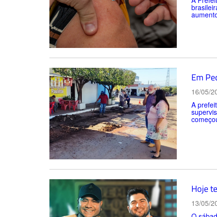
A Prefei
brasilei
aumento 
Em Ped
16/05/2
A prefei
supervi
começou 
Hoje t
13/05/2
O sábado