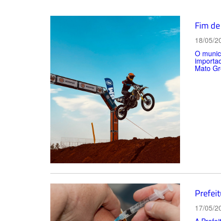
Fim de
18/05/2
O munic
importad
Mato Gro
Prefeit
17/05/2