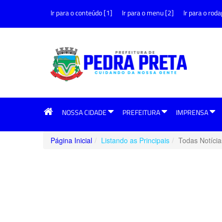
Ir para o conteúdo [1]
Ir para o menu [2]
Ir para o roda
NOSSA CIDADE
PREFEITURA
IMPRENSA
Página Inicial
Listando as Principais
Todas Notícia