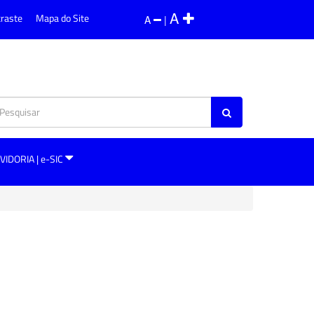
A
traste
Mapa do Site
A
|
VIDORIA | e-SIC