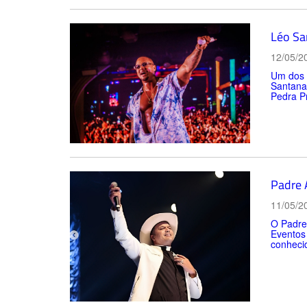
Léo Sa
12/05/2
Um dos a
Santana,
Pedra Pr
Padre 
11/05/2
O Padre
Eventos
conhecid