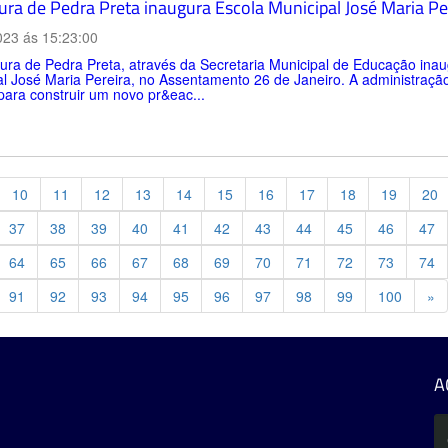
tura de Pedra Preta inaugura Escola Municipal José Maria P
023 ás 15:23:00
tura de Pedra Preta, através da Secretaria Municipal de Educação ina
l José Maria Pereira, no Assentamento 26 de Janeiro. A administração
para construir um novo pr&eac...
10
11
12
13
14
15
16
17
18
19
20
37
38
39
40
41
42
43
44
45
46
47
64
65
66
67
68
69
70
71
72
73
74
Pr
91
92
93
94
95
96
97
98
99
100
»
A