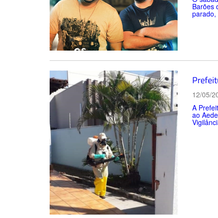
Barões 
parado, 
Prefei
12/05/2
A Prefei
ao Aedes
Vigilânc