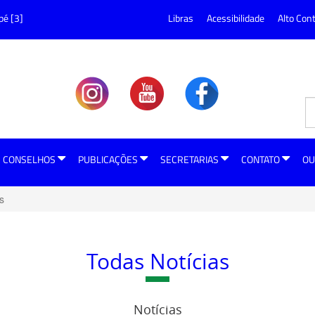
pé [3]
Libras
Acessibilidade
Alto Con
CONSELHOS
PUBLICAÇÕES
SECRETARIAS
CONTATO
OU
s
Todas Notícias
Notícias