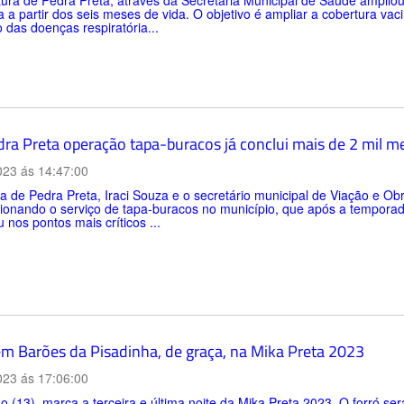
tura de Pedra Preta, através da Secretaria Municipal de Saúde amplio
ra a partir dos seis meses de vida. O objetivo é ampliar a cobertura v
das doenças respiratória...
ra Preta operação tapa-buracos já conclui mais de 2 mil me
023 ás 14:47:00
ta de Pedra Preta, Iraci Souza e o secretário municipal de Viação e Ob
sionando o serviço de tapa-buracos no município, que após a tempora
nos pontos mais críticos ...
em Barões da Pisadinha, de graça, na Mika Preta 2023
023 ás 17:06:00
 (13), marca a terceira e última noite da Mika Preta 2023. O forró ser