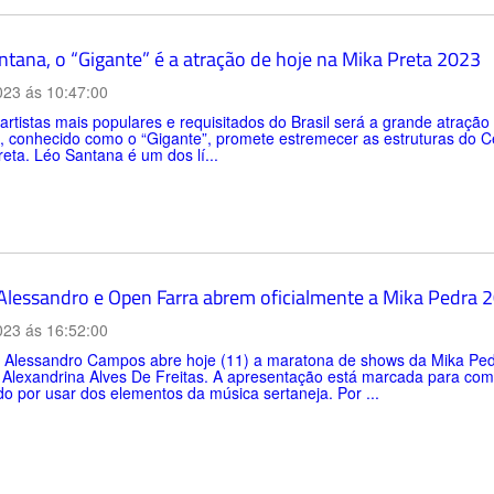
ntana, o “Gigante” é a atração de hoje na Mika Preta 2023
023 ás 10:47:00
rtistas mais populares e requisitados do Brasil será a grande atraçã
 conhecido como o “Gigante”, promete estremecer as estruturas do Ce
eta. Léo Santana é um dos lí...
Alessandro e Open Farra abrem oficialmente a Mika Pedra 
023 ás 16:52:00
 Alessandro Campos abre hoje (11) a maratona de shows da Mika Pedr
 Alexandrina Alves De Freitas. A apresentação está marcada para co
o por usar dos elementos da música sertaneja. Por ...