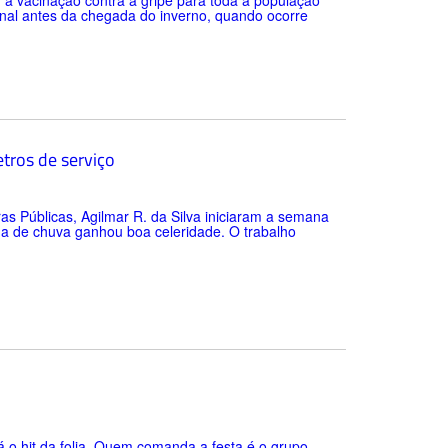
u a vacinação contra a gripe para toda a população
acinal antes da chegada do inverno, quando ocorre
tros de serviço
ras Públicas, Agilmar R. da Silva iniciaram a semana
da de chuva ganhou boa celeridade. O trabalho
á o hit da folia. Quem comanda a festa é o grupo