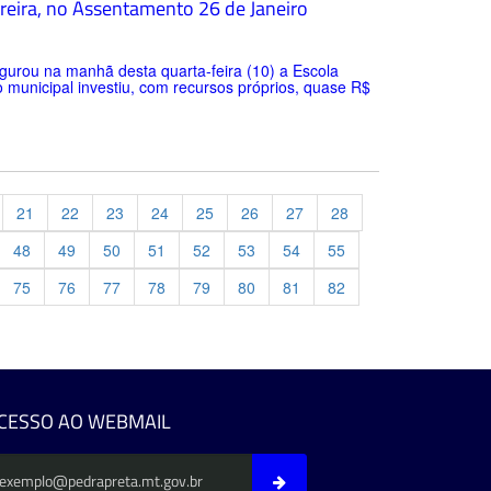
ereira, no Assentamento 26 de Janeiro
ugurou na manhã desta quarta-feira (10) a Escola
 municipal investiu, com recursos próprios, quase R$
21
22
23
24
25
26
27
28
48
49
50
51
52
53
54
55
75
76
77
78
79
80
81
82
evious
CESSO AO WEBMAIL