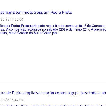
 semana tem motocross em Pedra Preta
023 ás 11:08:00
ípio de Pedra Preta será sede neste fim de semana da 4ª do Campeon
as. A competição acontece no sábado (20) e domingo (21). A premiaçã
sso, Mato Grosso do Sul e Goiás j&a...
ura de Pedra amplia vacinação contra a gripe para toda a p
023 ás 15:47:00