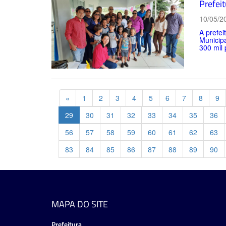
Prefei
10/05/2
A prefei
Municipa
300 mil 
Previous
«
1
2
3
4
5
6
7
8
9
29
30
31
32
33
34
35
36
56
57
58
59
60
61
62
63
83
84
85
86
87
88
89
90
MAPA DO SITE
Prefeitura