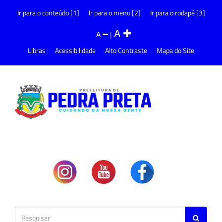
Ir para o conteúdo [1]
Ir para o menu [2]
Ir para o rodapé [3]
A
A
|
Libras
Acessibilidade
Alto Contraste
Mapa do Site