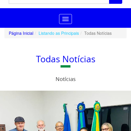
Toggle
navigation
Página Inicial
Listando as Principais
Todas Notícias
Todas Notícias
Notícias