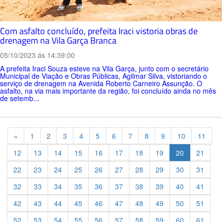
Com asfalto concluído, prefeita Iraci vistoria obras de
drenagem na Vila Garça Branca
05/10/2023 ás 14:39:00
A prefeita Iraci Souza esteve na Vila Garça, junto com o secretário
Municipal de Viação e Obras Públicas, Agilmar Silva, vistoriando o
serviço de drenagem na Avenida Roberto Carneiro Assunção. O
asfalto, na via mais importante da região, foi concluído ainda no mês
de setemb...
Previous
«
1
2
3
4
5
6
7
8
9
10
11
12
13
14
15
16
17
18
19
20
21
22
23
24
25
26
27
28
29
30
31
32
33
34
35
36
37
38
39
40
41
42
43
44
45
46
47
48
49
50
51
52
53
54
55
56
57
58
59
60
61