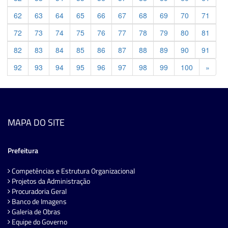
62
63
64
65
66
67
68
69
70
71
72
73
74
75
76
77
78
79
80
81
82
83
84
85
86
87
88
89
90
91
Previ
92
93
94
95
96
97
98
99
100
»
MAPA DO SITE
Prefeitura
Competências e Estrutura Organizacional
Projetos da Administração
Procuradoria Geral
Banco de Imagens
Galeria de Obras
Equipe do Governo