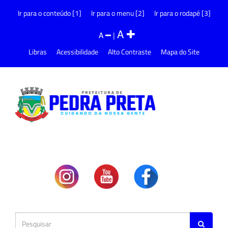
Ir para o conteúdo [1]
Ir para o menu [2]
Ir para o rodapé [3]
A
A
|
Libras
Acessibilidade
Alto Contraste
Mapa do Site