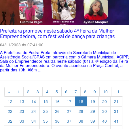
Prefeitura promove neste sábado 4ª Feira da Mulher
Empreendedora, com festival de dança para crianças
04/11/2023 ás 07:41:00
A Prefeitura de Pedra Preta, através da Secretaria Municipal de
Assistência Social/CRAS em parceria com o Câmara Municipal, ACIPP,
Sala do Empreendedor realiza neste sábado (04) a 4ª edição da Feira
da Mulher Empreendedora. O evento acontece na Praça Central, a
partir das 19h. Além ...
Previous
«
1
2
3
4
5
6
7
8
9
10
11
12
13
14
15
16
17
18
19
20
21
22
23
24
25
26
27
28
29
30
31
32
33
34
35
36
37
38
39
40
41