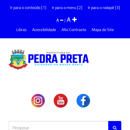
Ir para o conteúdo [1]
Ir para o menu [2]
Ir para o rodapé [3]
A
A
|
Libras
Acessibilidade
Alto Contraste
Mapa do Site