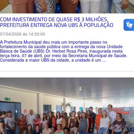
COM INVESTIMENTO DE QUASE R$ 3 MILHÕES,
PREFEITURA ENTREGA NOVA UBS À POPULAÇÃO
07/04/2026 ás 14:33:00
A Prefeitura Municipal deu mais um importante passo no
fortalecimento da saúde pública com a entrega da nova Unidade
Básica de Saúde (UBS) Dr. Herbet Rosa Pires, inaugurada nesta
terça-feira, 07 de abril, por meio da Secretaria Municipal de Saúde.
Considerada a maior UBS da cidade, a unidade é um ...