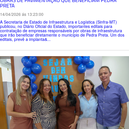
OBRAS DE PAVIMENTAÇÃO QUE BENEFICIAM PEDRA
PRETA
14/04/2026 ás 13:23:00
A Secretaria de Estado de Infraestrutura e Logística (Sinfra-MT)
publicou, no Diário Oficial do Estado, importantes editais para
contratação de empresas responsáveis por obras de infraestrutura
que irão beneficiar diretamente o município de Pedra Preta. Um dos
editais, prevê a implanta&...