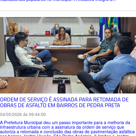
ORDEM DE SERVIÇO É ASSINADA PARA RETOMADA DE
OBRAS DE ASFALTO EM BAIRROS DE PEDRA PRETA
04/05/2026 ás 09:44:00
A Prefeitura Municipal deu um passo importante para a melhoria da
infraestrutura urbana com a assinatura da ordem de serviço que
autoriza a retomada e conclusão das obras de pavimentação asfáltica
nos bairros Jardim Urupês, São Pedro Apóstolo, 3 Irmãos e Jardim