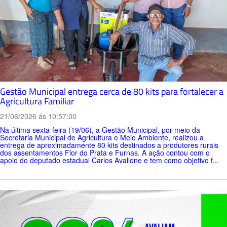
Gestão Municipal entrega cerca de 80 kits para fortalecer a
Agricultura Familiar
21/06/2026 ás 10:57:00
Na última sexta-feira (19/06), a Gestão Municipal, por meio da
Secretaria Municipal de Agricultura e Meio Ambiente, realizou a
entrega de aproximadamente 80 kits destinados a produtores rurais
dos assentamentos Flor do Prata e Furnas. A ação contou com o
apoio do deputado estadual Carlos Avallone e tem como objetivo f...