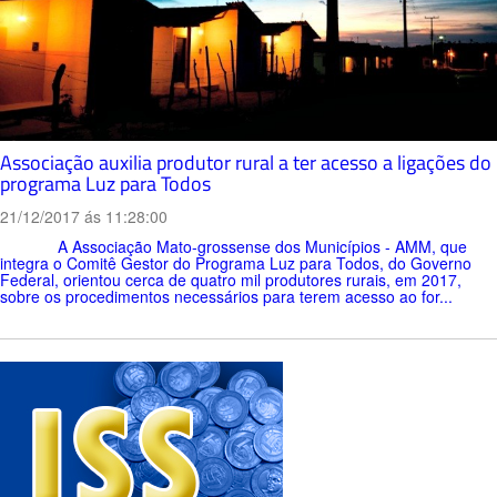
Associação auxilia produtor rural a ter acesso a ligações do
programa Luz para Todos
21/12/2017 ás 11:28:00
A Associação Mato-grossense dos Municípios - AMM, que
integra o Comitê Gestor do Programa Luz para Todos, do Governo
Federal, orientou cerca de quatro mil produtores rurais, em 2017,
sobre os procedimentos necessários para terem acesso ao for...