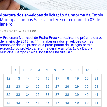
Abertura dos envelopes da licitação da reforma da Escola
Municipal Campos Sales acontece no próximo dia 03 de
janeiro
14/12/2017 ás 12:31:00
A Prefeitura Municipal de Pedra Preta vai realizar no próximo dia 03
de janeiro de 2018, às 14h, a abertura dos envelopes com as
propostas das empresas que participaram da licitação para a
execução do projeto da reforma geral e ampliação da Escola
Municipal Campos Sales, localizada na Vila Can...
Previous
«
1
2
3
4
5
6
7
8
9
10
11
12
13
14
15
16
17
18
19
20
21
22
23
24
25
26
27
28
29
30
31
32
33
34
35
36
37
38
39
40
41
42
43
44
45
46
47
48
49
50
51