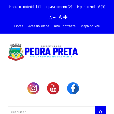
Ir para o conteúdo [1]
Ir para o menu [2]
Ir para o rodapé [3]
A
A
|
Libras
Acessibilidade
Alto Contraste
Mapa do Site