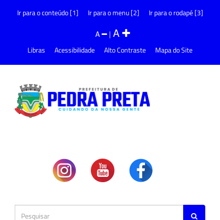
Ir para o conteúdo [1]
Ir para o menu [2]
Ir para o rodapé [3]
A
A
|
Libras
Acessibilidade
Alto Contraste
Mapa do Site