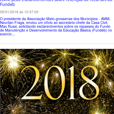
Fundeb
05/01/2018 ás 10:37:00
O presidente da Associação Mato-grossense dos Municípios - AMM,
Neurilan Fraga, enviou um ofício ao secretário-chefe da Casa Civil,
Max Russi, solicitando esclarecimentos sobre os repasses do Fundo
de Manutenção e Desenvolvimento da Educação Básica (Fundeb) no
exercíc...