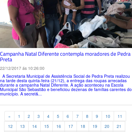
Campanha Natal Diferente contempla moradores de Pedra
Preta
22/12/2017 ás 10:26:00
A Secretaria Municipal de Assistência Social de Pedra Preta realizou
na tarde desta quinta-feira (21/12), a entrega das roupas arrecadas
durante a campanha Natal Diferente. A ação aconteceu na Escola
Municipal São Sebastião e beneficiou dezenas de famílias carentes do
município. A secret&...
Previous
«
1
2
3
4
5
6
7
8
9
10
11
12
13
14
15
16
17
18
19
20
21