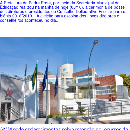
A Prefeitura de Pedra Preta, por meio da Secretaria Municipal de
Educação realizou na manhã de hoje (08/10), a cerimônia de posse
dos diretores e presidentes do Conselho Deliberativo Escolar para o
biênio 2018/2019. A eleição para escolha dos novos diretores e
conselheiros aconteceu no dia...
AMM pede esclarecimentos sobre retenção de recursos do