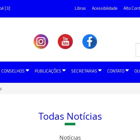
pé [3]
Libras
Acessibilidade
Alto Con
CONSELHOS
PUBLICAÇÕES
SECRETARIAS
CONTATO
OU
s
Todas Notícias
Notícias