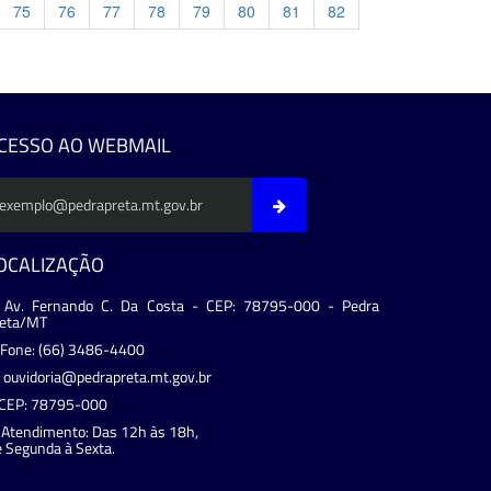
75
76
77
78
79
80
81
82
evious
CESSO AO WEBMAIL
OCALIZAÇÃO
Av. Fernando C. Da Costa - CEP: 78795-000 - Pedra
reta/MT
Fone: (66) 3486-4400
ouvidoria@pedrapreta.mt.gov.br
CEP: 78795-000
Atendimento: Das 12h às 18h,
 Segunda à Sexta.