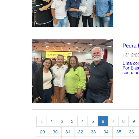
Pedra 
13/12/2
Uma com
Por Elas
secretár
Previous
«
1
2
3
4
5
6
7
8
9
29
30
31
32
33
34
35
36