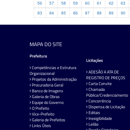
56
57
58
59
60
61
62
63
83
84
85
86
87
88
89
90
MAPA DO SITE
Prefeitura
Licitações
Competências e Estrutura
ADESÃO A ATA DE
Organizacional
REGISTRO DE PREÇOS
Projetos da Administração
Carta Convite
Procuradoria Geral
Chamada
Banco de Imagens
Pública/Credenciamento
Galeria de Obras
Concorrência
Equipe do Governo
Dispensa de Licitação
O Prefeito
Editais
Vice-Prefeito
Inexigibilidade
Galeria de Prefeitos
Leilão
Links Úteis
Pregão Eletrônico