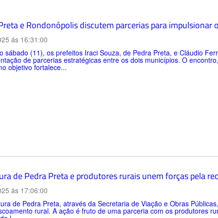
Preta e Rondonópolis discutem parcerias para impulsionar 
025 ás 16:31:00
o sábado (11), os prefeitos Iraci Souza, de Pedra Preta, e Cláudio Ferr
tação de parcerias estratégicas entre os dois municípios. O encontro,
o objetivo fortalece...
tura de Pedra Preta e produtores rurais unem forças pela 
025 ás 17:06:00
tura de Pedra Preta, através da Secretaria de Viação e Obras Pública
scoamento rural. A ação é fruto de uma parceria com os produtores rur