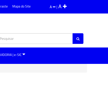
A
traste
Mapa do Site
A
|
VIDORIA | e-SIC