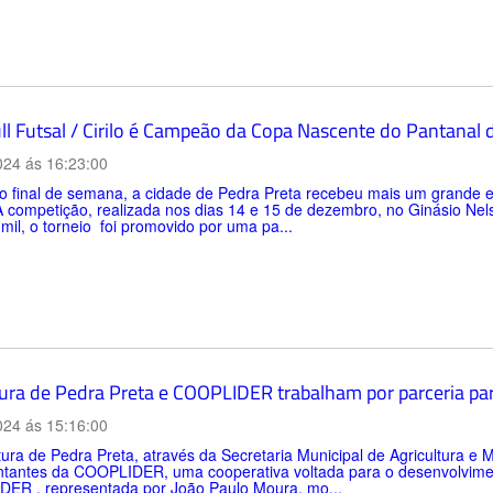
ll Futsal / Cirilo é Campeão da Copa Nascente do Pantanal 
024 ás 16:23:00
mo final de semana, a cidade de Pedra Preta recebeu mais um grande 
A competição, realizada nos dias 14 e 15 de dezembro, no Ginásio Ne
mil, o torneio foi promovido por uma pa...
ura de Pedra Preta e COOPLIDER trabalham por parceria para
024 ás 15:16:00
tura de Pedra Preta, através da Secretaria Municipal de Agricultura e 
ntantes da COOPLIDER, uma cooperativa voltada para o desenvolviment
ER , representada por João Paulo Moura, mo...