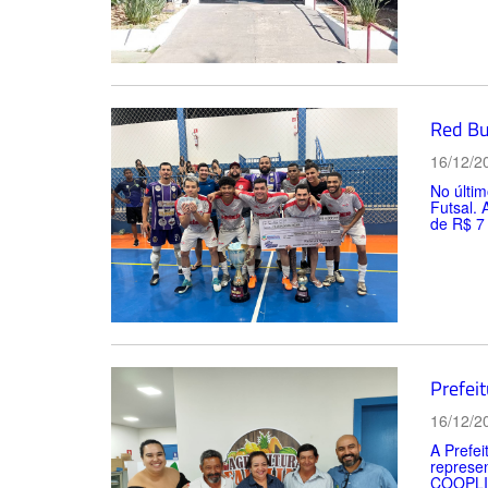
Red Bu
16/12/2
No últi
Futsal. 
de R$ 7 
Prefeit
16/12/2
A Prefei
represe
COOPLID