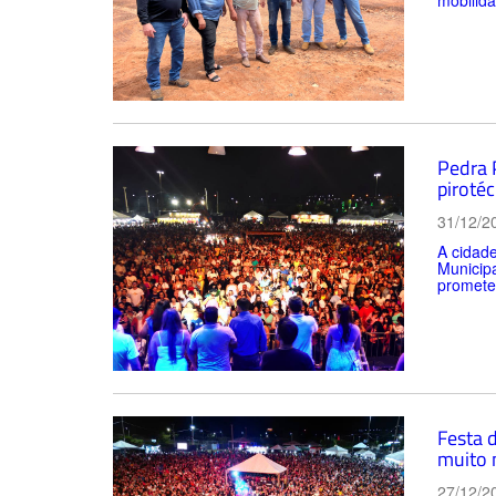
mobilidad
Pedra 
pirotéc
31/12/2
A cidade
Municipa
promete
Festa 
muito 
27/12/2