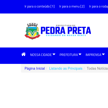
Ir para o conteúdo [1]
Ir para o menu [2]
Ir para o roda
NOSSA CIDADE
PREFEITURA
IMPRENSA
Página Inicial
Listando as Principais
Todas Notícia