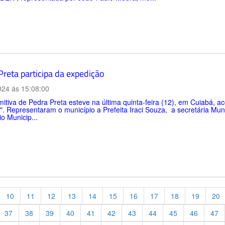
Preta participa da expedição
024 ás 15:08:00
itiva de Pedra Preta esteve na última quinta-feira (12), em Cuiabá,
". Representaram o município a Prefeita Iraci Souza, a secretária Muni
io Municip...
10
11
12
13
14
15
16
17
18
19
20
37
38
39
40
41
42
43
44
45
46
47