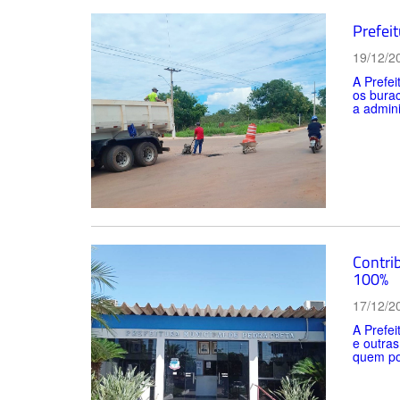
Prefeit
19/12/2
A Prefei
os burac
a admini
Contri
100%
17/12/2
A Prefei
e outras
quem pos