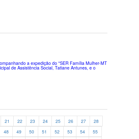
 acompanhando a expedição do "SER Família Mulher-MT
cipal de Assistência Social, Tatiane Antunes, e o
21
22
23
24
25
26
27
28
48
49
50
51
52
53
54
55