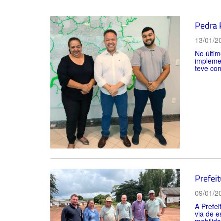
Pedra 
13/01/2
No últim
implemen
teve com
Prefei
09/01/2
A Prefei
via de e