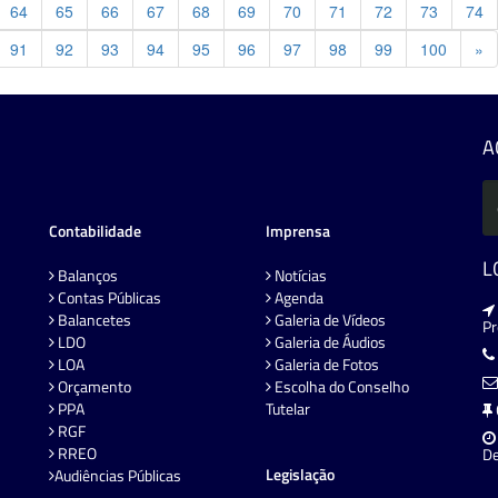
64
65
66
67
68
69
70
71
72
73
74
Pr
91
92
93
94
95
96
97
98
99
100
»
A
Contabilidade
Imprensa
L
Balanços
Notícias
Contas Públicas
Agenda
Balancetes
Galeria de Vídeos
P
LDO
Galeria de Áudios
LOA
Galeria de Fotos
Orçamento
Escolha do Conselho
PPA
Tutelar
RGF
RREO
De
Legislação
Audiências Públicas