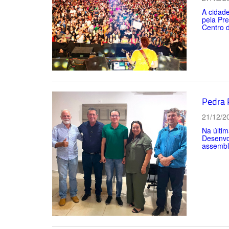
A cidade
pela Pre
Centro d
Pedra 
21/12/2
Na últim
Desenvo
assemble