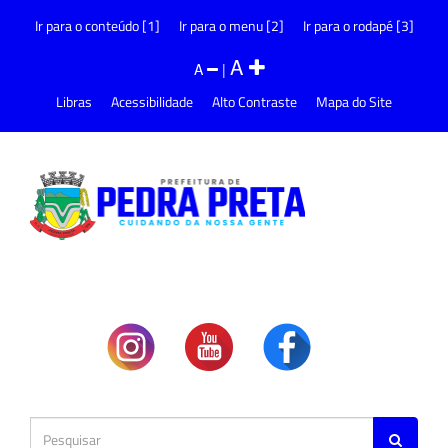
Ir para o conteúdo [1]
Ir para o menu [2]
Ir para o rodapé [3]
A
A
|
Libras
Acessibilidade
Alto Contraste
Mapa do Site