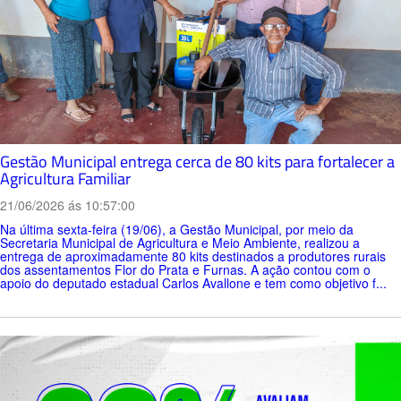
Gestão Municipal entrega cerca de 80 kits para fortalecer a
Agricultura Familiar
21/06/2026 ás 10:57:00
Na última sexta-feira (19/06), a Gestão Municipal, por meio da
Secretaria Municipal de Agricultura e Meio Ambiente, realizou a
entrega de aproximadamente 80 kits destinados a produtores rurais
dos assentamentos Flor do Prata e Furnas. A ação contou com o
apoio do deputado estadual Carlos Avallone e tem como objetivo f...