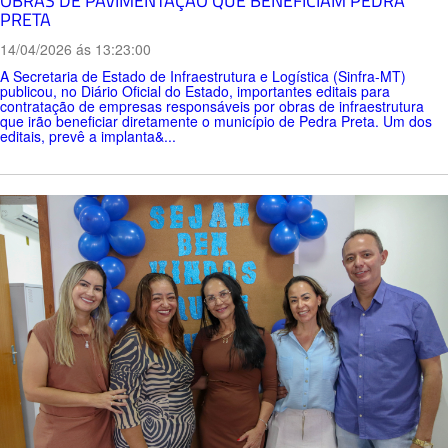
OBRAS DE PAVIMENTAÇÃO QUE BENEFICIAM PEDRA
PRETA
14/04/2026 ás 13:23:00
A Secretaria de Estado de Infraestrutura e Logística (Sinfra-MT)
publicou, no Diário Oficial do Estado, importantes editais para
contratação de empresas responsáveis por obras de infraestrutura
que irão beneficiar diretamente o município de Pedra Preta. Um dos
editais, prevê a implanta&...