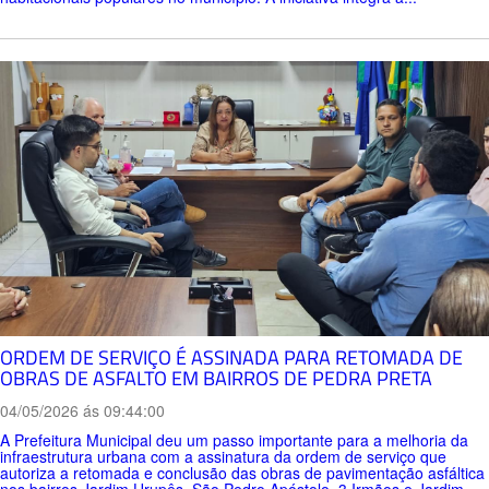
ORDEM DE SERVIÇO É ASSINADA PARA RETOMADA DE
OBRAS DE ASFALTO EM BAIRROS DE PEDRA PRETA
04/05/2026 ás 09:44:00
A Prefeitura Municipal deu um passo importante para a melhoria da
infraestrutura urbana com a assinatura da ordem de serviço que
autoriza a retomada e conclusão das obras de pavimentação asfáltica
nos bairros Jardim Urupês, São Pedro Apóstolo, 3 Irmãos e Jardim