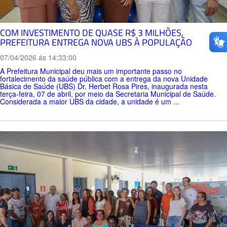
COM INVESTIMENTO DE QUASE R$ 3 MILHÕES,
PREFEITURA ENTREGA NOVA UBS À POPULAÇÃO
07/04/2026 ás 14:33:00
A Prefeitura Municipal deu mais um importante passo no
fortalecimento da saúde pública com a entrega da nova Unidade
Básica de Saúde (UBS) Dr. Herbet Rosa Pires, inaugurada nesta
terça-feira, 07 de abril, por meio da Secretaria Municipal de Saúde.
Considerada a maior UBS da cidade, a unidade é um ...