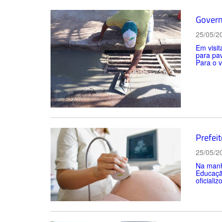
Govern
25/05/2
Em visit
para pa
Para o v
Prefei
25/05/2
Na manhã
Educação
oficiali