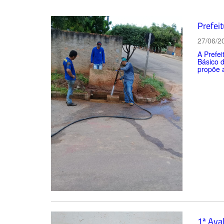
Prefei
27/06/2
A Prefei
Básico 
propõe a
1ª Ava