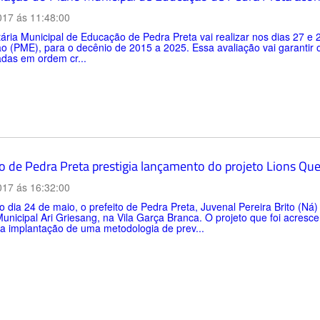
017 ás 11:48:00
ária Municipal de Educação de Pedra Preta vai realizar nos dias 27 e 
 (PME), para o decênio de 2015 a 2025. Essa avaliação vai garantir 
adas em ordem cr...
to de Pedra Preta prestigia lançamento do projeto Lions Que
017 ás 16:32:00
o dia 24 de maio, o prefeito de Pedra Preta, Juvenal Pereira Brito (Ná
unicipal Ari Griesang, na Vila Garça Branca. O projeto que foi acresc
 a implantação de uma metodologia de prev...