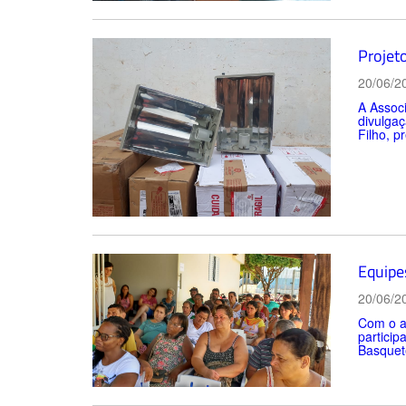
Projet
20/06/2
A Assoc
divulga
Filho, p
Equipe
20/06/2
Com o ap
particip
Basquete