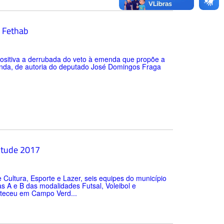
o Fethab
ositiva a derrubada do veto à emenda que propõe a
enda, de autoria do deputado José Domingos Fraga
ntude 2017
 Cultura, Esporte e Lazer, seis equipes do município
s A e B das modalidades Futsal, Voleibol e
nteceu em Campo Verd...