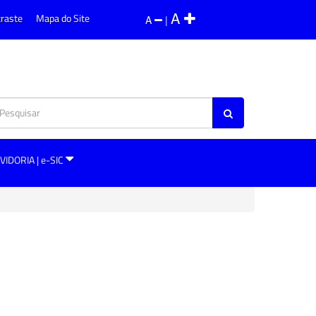
A
traste
Mapa do Site
A
|
VIDORIA | e-SIC