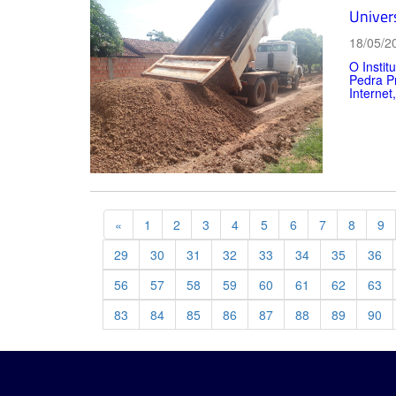
Univer
18/05/2
O Instit
Pedra P
Internet
Previous
«
1
2
3
4
5
6
7
8
9
29
30
31
32
33
34
35
36
56
57
58
59
60
61
62
63
83
84
85
86
87
88
89
90