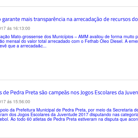
o garante mais transparência na arrecadação de recursos d
017 ás 16:13:00
iação Mato-grossense dos Municípios – AMM avaliou de forma muito p
ção mensal do valor total arrecadado com o Fethab Óleo Diesel. A em
revê que a arrecada&c...
s de Pedra Preta são campeãs nos Jogos Escolares da Juve
017 ás 15:56:00
oio da Prefeitura Municipal de Pedra Preta, por meio da Secretaria de
aram dos Jogos Escolares da Juventude 2017 disputando nas categoria
bol. Ao todo 60 atletas de Pedra Preta estiveram na disputa que aco