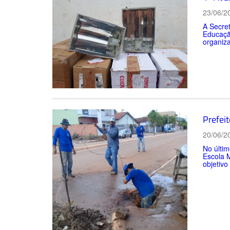
23/06/2
A Secret
Educação
organiz
Prefei
20/06/2
No últim
Escola M
objetivo