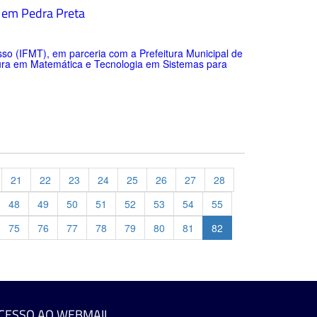
a em Pedra Preta
so (IFMT), em parceria com a Prefeitura Municipal de
tura em Matemática e Tecnologia em Sistemas para
21
22
23
24
25
26
27
28
48
49
50
51
52
53
54
55
75
76
77
78
79
80
81
82
evious
CESSO AO WEBMAIL