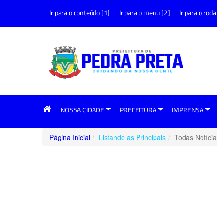
Ir para o conteúdo [1]
Ir para o menu [2]
Ir para o roda
NOSSA CIDADE
PREFEITURA
IMPRENSA
Página Inicial
Listando as Principais
Todas Notícia