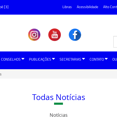
pé [3]
Libras
Acessibilidade
Alto Con
CONSELHOS
PUBLICAÇÕES
SECRETARIAS
CONTATO
OU
s
Todas Notícias
Notícias