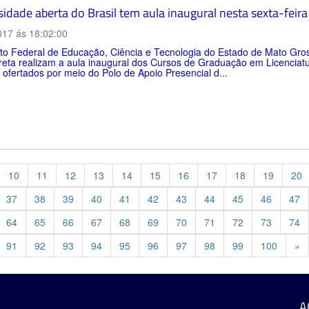
sidade aberta do Brasil tem aula inaugural nesta sexta-feir
017 ás 18:02:00
uto Federal de Educação, Ciência e Tecnologia do Estado de Mato Gros
reta realizam a aula inaugural dos Cursos de Graduação em Licencia
, ofertados por meio do Polo de Apoio Presencial d...
10
11
12
13
14
15
16
17
18
19
20
37
38
39
40
41
42
43
44
45
46
47
64
65
66
67
68
69
70
71
72
73
74
Pr
91
92
93
94
95
96
97
98
99
100
»
A