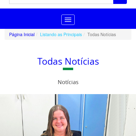
Toggle
navigation
Página Inicial
Listando as Principais
Todas Notícias
Todas Notícias
Notícias