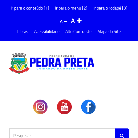
Ir para o conteúdo [1]
Ir para o menu [2]
Ir para o rodapé [3]
A
A
|
Libras
Acessibilidade
Alto Contraste
Mapa do Site