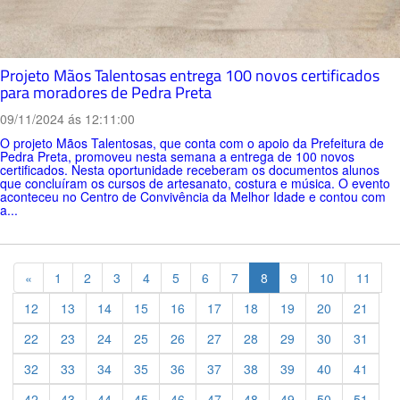
Projeto Mãos Talentosas entrega 100 novos certificados
para moradores de Pedra Preta
09/11/2024 ás 12:11:00
O projeto Mãos Talentosas, que conta com o apoio da Prefeitura de
Pedra Preta, promoveu nesta semana a entrega de 100 novos
certificados. Nesta oportunidade receberam os documentos alunos
que concluíram os cursos de artesanato, costura e música. O evento
aconteceu no Centro de Convivência da Melhor Idade e contou com
a...
Previous
«
1
2
3
4
5
6
7
8
9
10
11
12
13
14
15
16
17
18
19
20
21
22
23
24
25
26
27
28
29
30
31
32
33
34
35
36
37
38
39
40
41
42
43
44
45
46
47
48
49
50
51