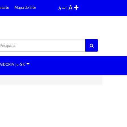
A
traste
Mapa do Site
A
|
VIDORIA | e-SIC