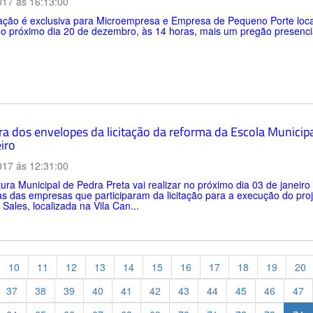
017 ás 16:13:00
ação é exclusiva para Microempresa e Empresa de Pequeno Porte locai
no próximo dia 20 de dezembro, às 14 horas, mais um pregão presencial.
ra dos envelopes da licitação da reforma da Escola Munici
iro
017 ás 12:31:00
tura Municipal de Pedra Preta vai realizar no próximo dia 03 de janei
s das empresas que participaram da licitação para a execução do proj
ales, localizada na Vila Can...
10
11
12
13
14
15
16
17
18
19
20
37
38
39
40
41
42
43
44
45
46
47