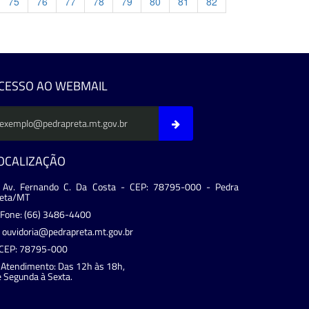
75
76
77
78
79
80
81
82
evious
CESSO AO WEBMAIL
OCALIZAÇÃO
Av. Fernando C. Da Costa - CEP: 78795-000 - Pedra
reta/MT
Fone: (66) 3486-4400
ouvidoria@pedrapreta.mt.gov.br
CEP: 78795-000
Atendimento: Das 12h às 18h,
 Segunda à Sexta.