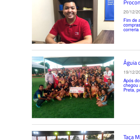
Procon
20/12/2
Fim de 
compras
correria
Águia 
19/12/2
Após doi
chegou a
Preta, p
Taça M