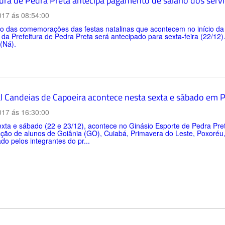
tura de Pedra Preta antecipa pagamento de salário dos serv
017 ás 08:54:00
o das comemorações das festas natalinas que acontecem no início d
 da Prefeitura de Pedra Preta será antecipado para sexta-feira (22/12).
 (Ná).
al Candeias de Capoeira acontece nesta sexta e sábado em 
017 ás 16:30:00
xta e sábado (22 e 23/12), acontece no Ginásio Esporte de Pedra Pre
ação de alunos de Goiânia (GO), Cuiabá, Primavera do Leste, Poxoréu
do pelos integrantes do pr...