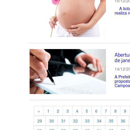
15/12/2
A licit
realiza 
Abertu
de jane
14/12/2
A Prefei
proposta
Campos S
Previous
«
1
2
3
4
5
6
7
8
9
29
30
31
32
33
34
35
36