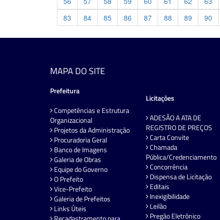
56
57
58
59
60
61
62
63
83
84
85
86
87
88
89
90
MAPA DO SITE
Prefeitura
Licitações
Competências e Estrutura
ADESÃO A ATA DE
Organizacional
REGISTRO DE PREÇOS
Projetos da Administração
Carta Convite
Procuradoria Geral
Chamada
Banco de Imagens
Pública/Credenciamento
Galeria de Obras
Concorrência
Equipe do Governo
Dispensa de Licitação
O Prefeito
Editais
Vice-Prefeito
Inexigibilidade
Galeria de Prefeitos
Leilão
Links Úteis
Pregão Eletrônico
Recadastramento para