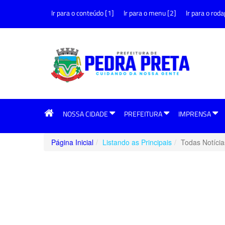
Ir para o conteúdo [1]
Ir para o menu [2]
Ir para o roda
NOSSA CIDADE
PREFEITURA
IMPRENSA
Página Inicial
Listando as Principais
Todas Notícia