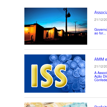
Associa
21/12/2
A Assoc
Governo 
ao for...
AMM en
21/12/2
A Assoc
Ação Dir
Confede