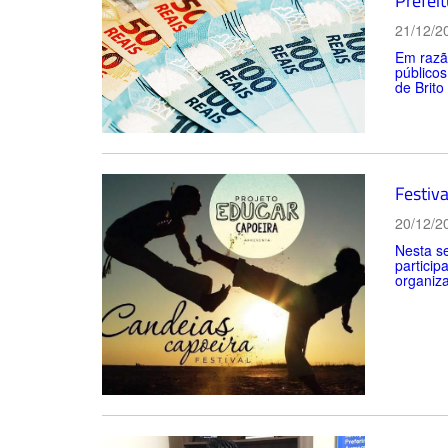
Prefei
21/12/2
Em razã
públicos
de Brito
Festiv
20/12/2
Nesta se
particip
organiza