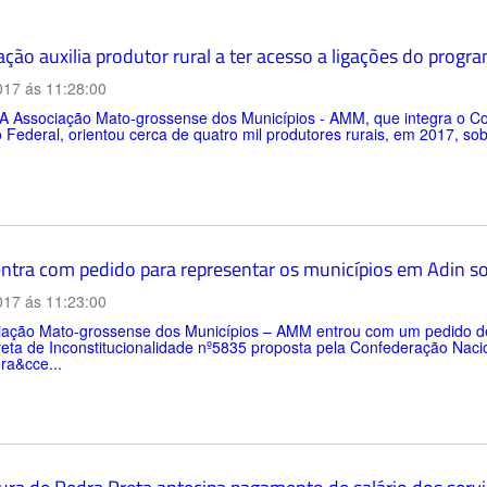
ção auxilia produtor rural a ter acesso a ligações do progr
017 ás 11:28:00
iação Mato-grossense dos Municípios - AMM, que integra o Comi
Federal, orientou cerca de quatro mil produtores rurais, em 2017, s
tra com pedido para representar os municípios em Adin so
017 ás 11:23:00
iação Mato-grossense dos Municípios – AMM entrou com um pedido de
eta de Inconstitucionalidade nº5835 proposta pela Confederação Nacio
ra&cce...