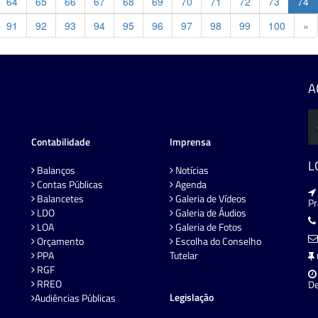
64
65
66
67
68
69
70
71
72
73
74
Pr
91
92
93
94
95
96
97
98
99
100
»
A
Contabilidade
Imprensa
L
Balanços
Notícias
Contas Públicas
Agenda
Balancetes
Galeria de Vídeos
P
LDO
Galeria de Áudios
LOA
Galeria de Fotos
Orçamento
Escolha do Conselho
PPA
Tutelar
RGF
RREO
De
Legislação
Audiências Públicas