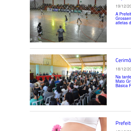
19/12/2
A Prefei
Grossen
atletas 
Cerimô
18/12/2
Na tarde
Mato Gr
Básica P
Prefeit