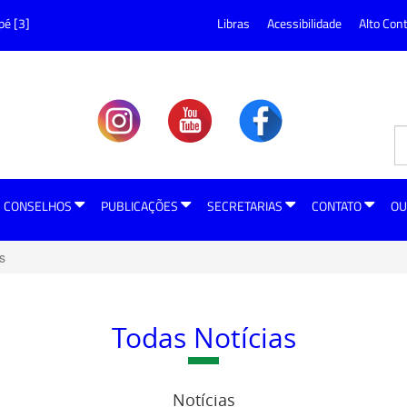
pé [3]
Libras
Acessibilidade
Alto Con
CONSELHOS
PUBLICAÇÕES
SECRETARIAS
CONTATO
OU
s
Todas Notícias
Notícias