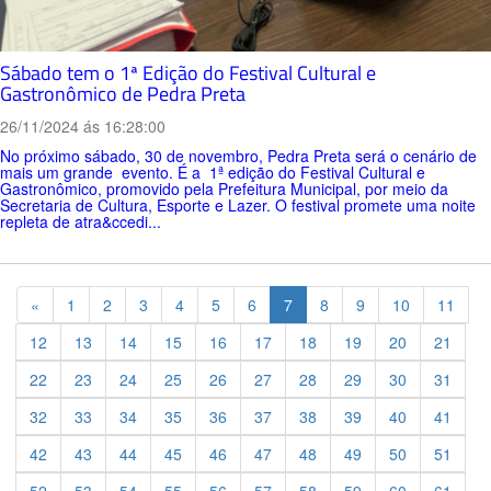
Sábado tem o 1ª Edição do Festival Cultural e
Gastronômico de Pedra Preta
26/11/2024 ás 16:28:00
No próximo sábado, 30 de novembro, Pedra Preta será o cenário de
mais um grande evento. É a 1ª edição do Festival Cultural e
Gastronômico, promovido pela Prefeitura Municipal, por meio da
Secretaria de Cultura, Esporte e Lazer. O festival promete uma noite
repleta de atra&ccedi...
Previous
«
1
2
3
4
5
6
7
8
9
10
11
12
13
14
15
16
17
18
19
20
21
22
23
24
25
26
27
28
29
30
31
32
33
34
35
36
37
38
39
40
41
42
43
44
45
46
47
48
49
50
51