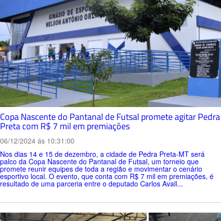
Copa Nascente do Pantanal de Futsal promete agitar Pedra
Preta com R$ 7 mil em premiações
06/12/2024 ás 10:31:00
Nos dias 14 e 15 de dezembro, a cidade de Pedra Preta-MT será
palco da Copa Nascente do Pantanal de Futsal, um torneio que
promete reunir equipes de toda a região e movimentar o cenário
esportivo local. O evento, que conta com R$ 7 mil em premiações, é
resultado de uma parceria entre o deputado Carlos Avall...