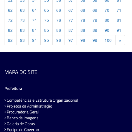
52
53
54
55
56
57
58
59
60
61
62
63
64
65
66
67
68
69
70
71
72
73
74
75
76
77
78
79
80
81
82
83
84
85
86
87
88
89
90
91
Previ
92
93
94
95
96
97
98
99
100
»
MAPA DO SITE
Prefeitura
Competências e Estrutura Organizacional
Projetos da Administração
Procuradoria Geral
Banco de Imagens
Galeria de Obras
Equipe do Governo