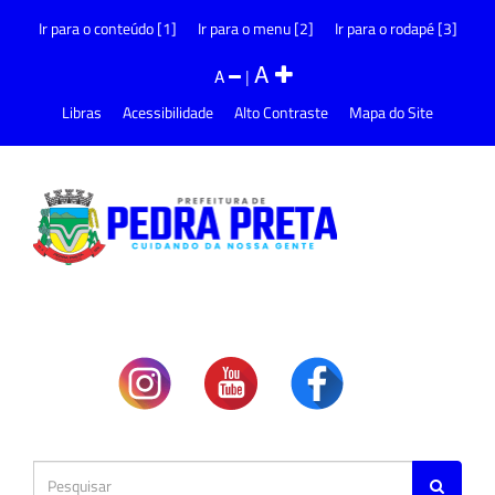
Ir para o conteúdo [1]
Ir para o menu [2]
Ir para o rodapé [3]
A
A
|
Libras
Acessibilidade
Alto Contraste
Mapa do Site