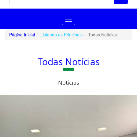
Toggle
navigation
Página Inicial
Listando as Principais
Todas Notícias
Todas Notícias
Notícias