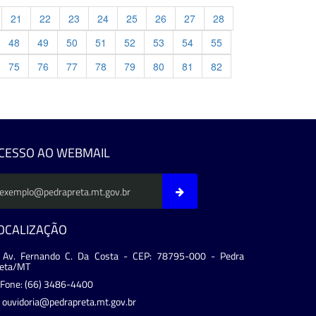
21
22
23
24
25
26
27
28
48
49
50
51
52
53
54
55
75
76
77
78
79
80
81
82
evious
CESSO AO WEBMAIL
OCALIZAÇÃO
Av. Fernando C. Da Costa - CEP: 78795-000 - Pedra
reta/MT
Fone: (66) 3486-4400
ouvidoria@pedrapreta.mt.gov.br