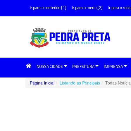
Ir para o conteúdo [1]
Ir para o menu [2]
Ir para o roda
NOSSA CIDADE
PREFEITURA
IMPRENSA
Página Inicial
Listando as Principais
Todas Notícia