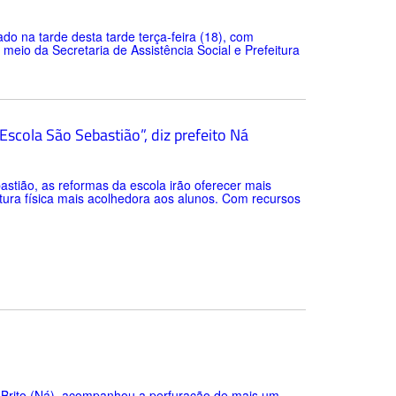
ado na tarde desta tarde terça-feira (18), com
 meio da Secretaria de Assistência Social e Prefeitura
scola São Sebastião”, diz prefeito Ná
astião, as reformas da escola irão oferecer mais
tura física mais acolhedora aos alunos. Com recursos
a Brito (Ná), acompanhou a perfuração de mais um