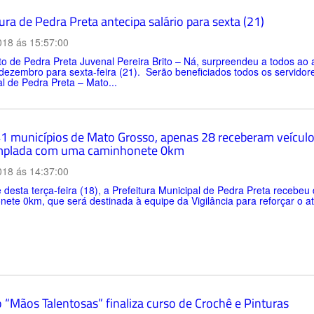
ura de Pedra Preta antecipa salário para sexta (21)
018 ás 15:57:00
to de Pedra Preta Juvenal Pereira Brito – Ná, surpreendeu a todos ao
ezembro para sexta-feira (21). Serão beneficiados todos os servidore
l de Pedra Preta – Mato...
1 municípios de Mato Grosso, apenas 28 receberam veículo 
mplada com uma caminhonete 0km
018 ás 14:37:00
 desta terça-feira (18), a Prefeitura Municipal de Pedra Preta recebe
ete 0km, que será destinada à equipe da Vigilância para reforçar o a
 “Mãos Talentosas” finaliza curso de Crochê e Pinturas