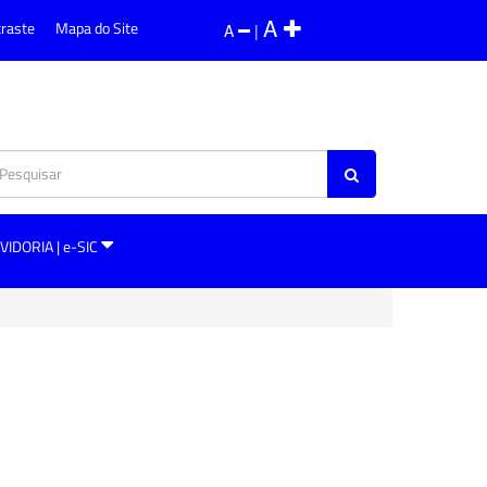
A
traste
Mapa do Site
A
|
VIDORIA | e-SIC