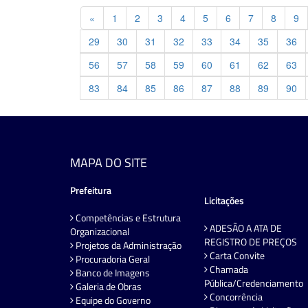
Previous
«
1
2
3
4
5
6
7
8
9
29
30
31
32
33
34
35
36
56
57
58
59
60
61
62
63
83
84
85
86
87
88
89
90
MAPA DO SITE
Prefeitura
Licitações
Competências e Estrutura
ADESÃO A ATA DE
Organizacional
REGISTRO DE PREÇOS
Projetos da Administração
Carta Convite
Procuradoria Geral
Chamada
Banco de Imagens
Pública/Credenciamento
Galeria de Obras
Concorrência
Equipe do Governo