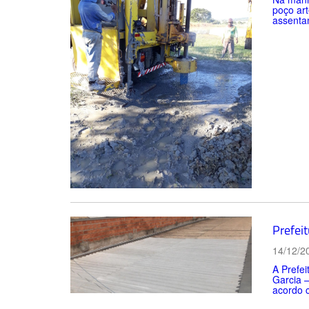
poço art
assentam
Prefei
14/12/2
A Prefei
Garcia –
acordo c