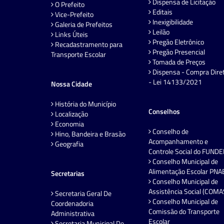
Dispensa de Licitação
O Prefeito
Editais
Vice-Prefeito
Inexigibilidade
Galeria de Prefeitos
Leilão
Links Úteis
Pregão Eletrônico
Recadastramento para
Pregão Presencial
Transporte Escolar
Tomada de Preços
Dispensa - Compra Dire
- Lei 14133/2021
Nossa Cidade
História do Município
Conselhos
Localização
Economia
Conselho de
Hino, Bandeira e Brasão
Acompanhamento e
Geografia
Controle Social do FUND
Conselho Municipal de
Alimentação Escolar PNA
Secretarias
Conselho Municipal de
Assistência Social (COMA
Secretaria Geral De
Conselho Municipal de
Coordenadoria
Comissão do Transporte
Administrativa
Escolar
Secretaria Municipal De