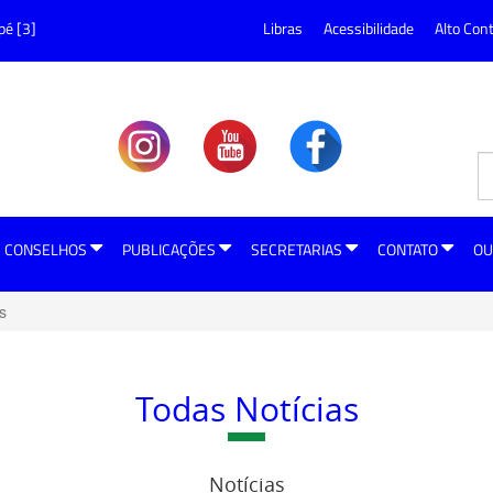
pé [3]
Libras
Acessibilidade
Alto Con
CONSELHOS
PUBLICAÇÕES
SECRETARIAS
CONTATO
OU
s
Todas Notícias
Notícias