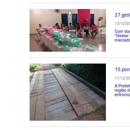
27 ges
13/12/2
Com dur
“Gestar 
marcado
15 pon
11/12/2
A Prefei
região d
entronc