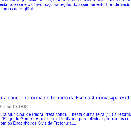
esiano, esse é o oitavo poço na região do assentamento Frei Servaci
entos na regi&at...
tura conclui reforma do telhado da Escola Antônia Aparecida
018 ás 15:19:00
tura Municipal de Pedra Preta concluiu nesta quinta-feira (13) a refor
 “Pingo de Gente”. A reforma foi realizada para eliminar problemas co
om os Engenheiros Civis da Prefeitura,...