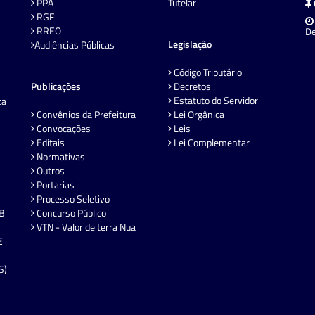
PPA
Tutelar
RGF
RREO
De
Legislação
Audiências Públicas
Código Tributário
Publicações
Decretos
Estatuto do Servidor
ta
Convênios da Prefeitura
Lei Orgânica
Convocações
Leis
Editais
Lei Complementar
Normativas
Outros
Portarias
Processo Seletivo
EB
Concurso Público
VTN - Valor de terra Nua
E
S)