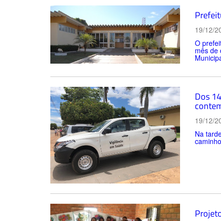
Prefeit
19/12/2
O prefei
mês de d
Municipa
Dos 14
conte
19/12/2
Na tarde
caminhon
Projeto