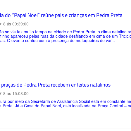
a do “Papai Noel” reúne pais e crianças em Pedra Preta
018 ás 09:39:00
 se via faz muito tempo na cidade de Pedra Preta, o clima natalino se
inho apareceu pelas ruas da cidade desfilando em cima de um Triciclo 
as. O evento contou com à presença de motoqueiros de vár...
 praças de Pedra Preta recebem enfeites natalinos
018 ás 15:08:00
tura por meio da Secretaria de Assistência Social está em constante
 Preta. Já a Casa do Papai Noel, está localizada na Praça Central – n