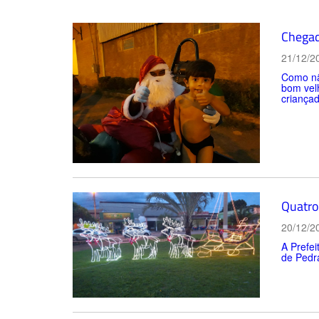
Chegad
21/12/2
Como não
bom velh
criançad
Quatro
20/12/2
A Prefei
de Pedra