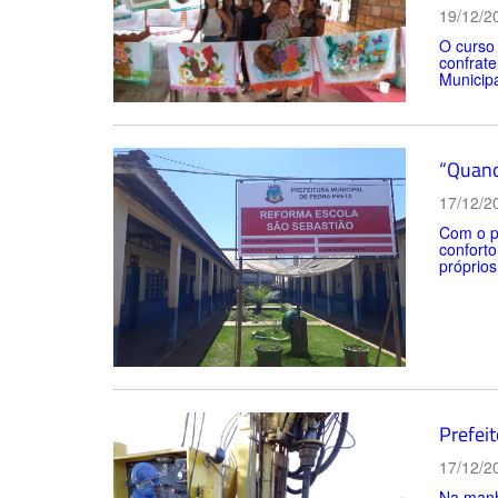
19/12/2
O curso 
confrate
Municipa
“Quando
17/12/2
Com o pr
conforto
próprios
Prefei
17/12/2
Na manhã