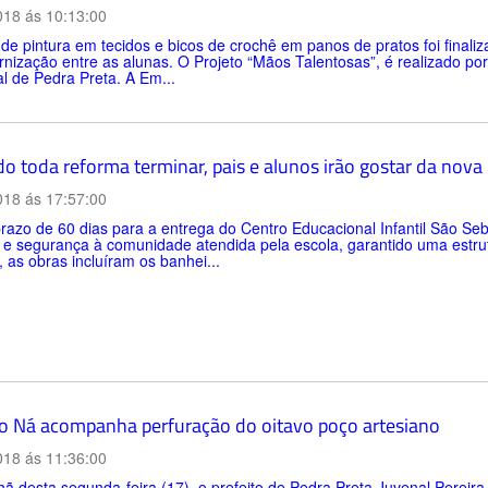
018 ás 10:13:00
de pintura em tecidos e bicos de crochê em panos de pratos foi finaliz
rnização entre as alunas. O Projeto “Mãos Talentosas”, é realizado por
l de Pedra Preta. A Em...
 toda reforma terminar, pais e alunos irão gostar da nova E
018 ás 17:57:00
azo de 60 dias para a entrega do Centro Educacional Infantil São Seb
 e segurança à comunidade atendida pela escola, garantido uma estru
, as obras incluíram os banhei...
to Ná acompanha perfuração do oitavo poço artesiano
018 ás 11:36:00
 desta segunda-feira (17), o prefeito de Pedra Preta Juvenal Pereir