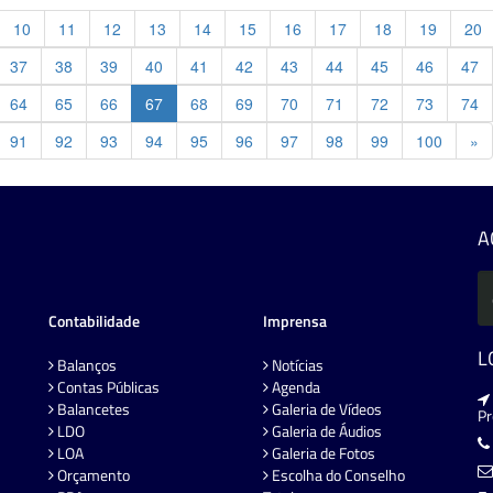
10
11
12
13
14
15
16
17
18
19
20
37
38
39
40
41
42
43
44
45
46
47
64
65
66
67
68
69
70
71
72
73
74
Pr
91
92
93
94
95
96
97
98
99
100
»
A
Contabilidade
Imprensa
L
Balanços
Notícias
Contas Públicas
Agenda
Balancetes
Galeria de Vídeos
P
LDO
Galeria de Áudios
LOA
Galeria de Fotos
Orçamento
Escolha do Conselho