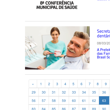
Secret
dentár
08/03/2
A Prefei
das Famí
Brasil So
Previous
«
1
2
3
4
5
6
7
8
9
29
30
31
32
33
34
35
36
56
57
58
59
60
61
62
63
83
84
85
86
87
88
89
90