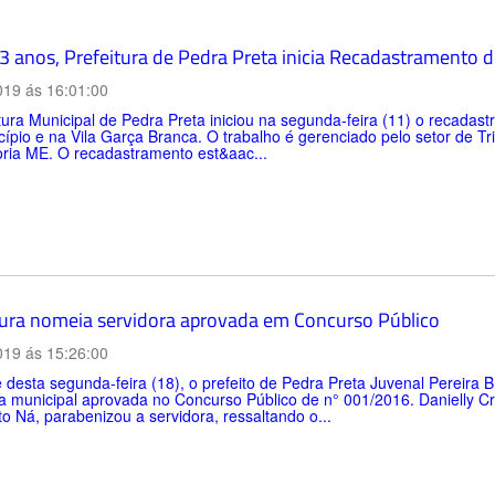
3 anos, Prefeitura de Pedra Preta inicia Recadastramento d
019 ás 16:01:00
tura Municipal de Pedra Preta iniciou na segunda-feira (11) o recada
ípio e na Vila Garça Branca. O trabalho é gerenciado pelo setor de T
oria ME. O recadastramento est&aac...
tura nomeia servidora aprovada em Concurso Público
019 ás 15:26:00
 desta segunda-feira (18), o prefeito de Pedra Preta Juvenal Pereira 
a municipal aprovada no Concurso Público de n° 001/2016. Danielly Cris
to Ná, parabenizou a servidora, ressaltando o...