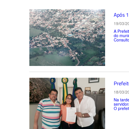
Após 1
19/03/2
A Prefei
do munic
Consult
Prefei
18/03/2
Na tarde
servidor
O prefei