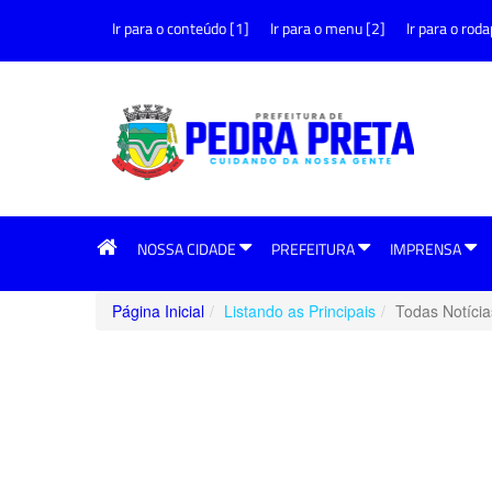
Ir para o conteúdo [1]
Ir para o menu [2]
Ir para o roda
NOSSA CIDADE
PREFEITURA
IMPRENSA
Página Inicial
Listando as Principais
Todas Notícia