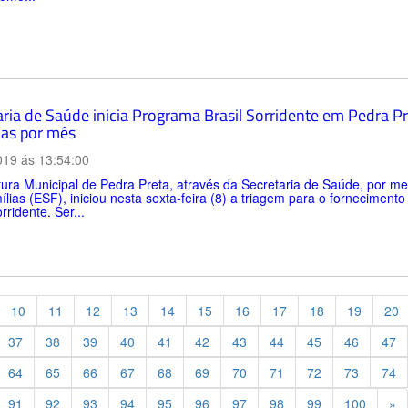
aria de Saúde inicia Programa Brasil Sorridente em Pedra P
ias por mês
019 ás 13:54:00
tura Municipal de Pedra Preta, através da Secretaria de Saúde, por m
lias (ESF), iniciou nesta sexta-feira (8) a triagem para o forneciment
rridente. Ser...
10
11
12
13
14
15
16
17
18
19
20
37
38
39
40
41
42
43
44
45
46
47
64
65
66
67
68
69
70
71
72
73
74
Pr
91
92
93
94
95
96
97
98
99
100
»