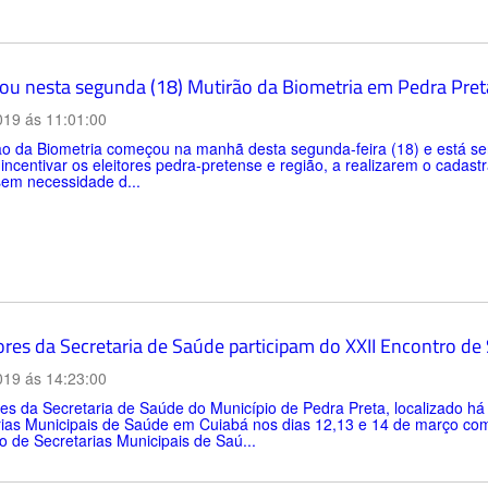
u nesta segunda (18) Mutirão da Biometria em Pedra Pret
019 ás 11:01:00
o da Biometria começou na manhã desta segunda-feira (18) e está sen
é incentivar os eleitores pedra-pretense e região, a realizarem o cada
sem necessidade d...
ores da Secretaria de Saúde participam do XXII Encontro de
019 ás 14:23:00
es da Secretaria de Saúde do Município de Pedra Preta, localizado há
rias Municipais de Saúde em Cuiabá nos dias 12,13 e 14 de março com
 de Secretarias Municipais de Saú...