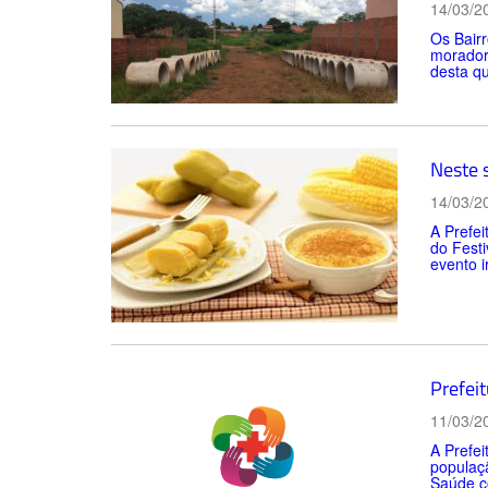
14/03/2
Os Bair
morador
desta qu
Neste 
14/03/2
A Prefei
do Festi
evento i
Prefei
11/03/2
A Prefei
populaç
Saúde c