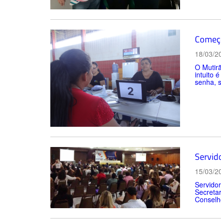
Começo
18/03/2
O Mutirã
intuito 
senha, 
Servid
15/03/2
Servidor
Secreta
Conselho