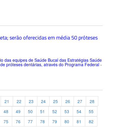
reta; serão oferecidas em média 50 próteses
eio das equipes de Saúde Bucal das Estratégias Saúde
o de próteses dentárias, através do Programa Federal -
21
22
23
24
25
26
27
28
48
49
50
51
52
53
54
55
75
76
77
78
79
80
81
82
evious