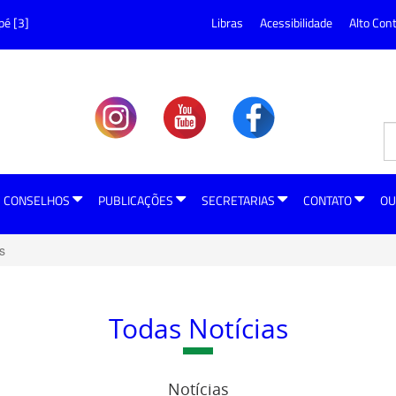
pé [3]
Libras
Acessibilidade
Alto Con
CONSELHOS
PUBLICAÇÕES
SECRETARIAS
CONTATO
OU
s
Todas Notícias
Notícias