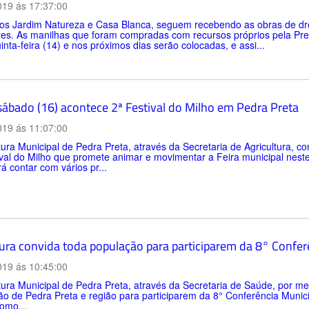
019 ás 17:37:00
ros Jardim Natureza e Casa Blanca, seguem recebendo as obras de dr
es. As manilhas que foram compradas com recursos próprios pela Pref
inta-feira (14) e nos próximos dias serão colocadas, e assi...
sábado (16) acontece 2ª Festival do Milho em Pedra Preta
019 ás 11:07:00
tura Municipal de Pedra Preta, através da Secretaria de Agricultura, c
val do Milho que promete animar e movimentar a Feira municipal neste
rá contar com vários pr...
tura convida toda população para participarem da 8° Confe
019 ás 10:45:00
tura Municipal de Pedra Preta, através da Secretaria de Saúde, por m
ão de Pedra Preta e região para participarem da 8° Conferência Muni
omo...