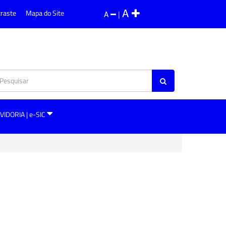
A
traste
Mapa do Site
A
|
VIDORIA | e-SIC