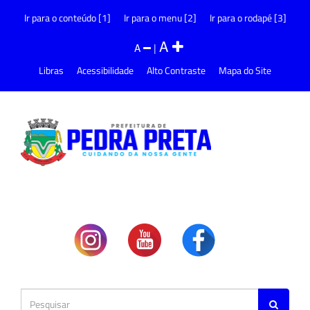
Ir para o conteúdo [1]
Ir para o menu [2]
Ir para o rodapé [3]
A
A
|
Libras
Acessibilidade
Alto Contraste
Mapa do Site