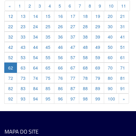
Previous
«
1
2
3
4
5
6
7
8
9
10
11
12
13
14
15
16
17
18
19
20
21
22
23
24
25
26
27
28
29
30
31
32
33
34
35
36
37
38
39
40
41
42
43
44
45
46
47
48
49
50
51
52
53
54
55
56
57
58
59
60
61
62
63
64
65
66
67
68
69
70
71
72
73
74
75
76
77
78
79
80
81
82
83
84
85
86
87
88
89
90
91
Previ
92
93
94
95
96
97
98
99
100
»
MAPA DO SITE