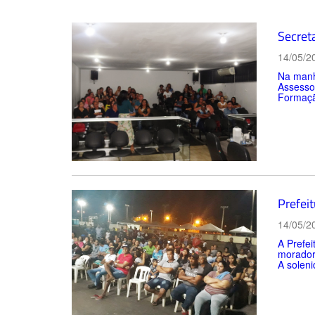
Secret
14/05/2
Na manhã
Assessor
Formação
Prefeit
14/05/2
A Prefei
moradore
A soleni