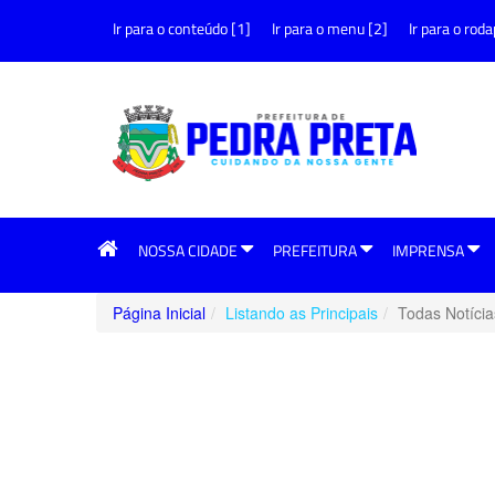
Ir para o conteúdo [1]
Ir para o menu [2]
Ir para o roda
NOSSA CIDADE
PREFEITURA
IMPRENSA
Página Inicial
Listando as Principais
Todas Notícia