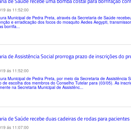
aria de Saúde recebe uma bomba costal para borrifação con
019 ás 11:52:00
tura Municipal de Pedra Preta, através da Secretaria de Saúde recebe
enção e erradicação dos focos do mosquito Aedes Aegypti, transmisso
s borrifa...
aria de Assistência Social prorroga prazo de inscrições do
019 ás 11:52:00
tura Municipal de Pedra Preta, por meio da Secretaria de Assistência S
o de escolha dos membros do Conselho Tutelar para (03/05). As inscr
ente na Secretaria Municipal de Assistênc...
aria de Saúde recebe duas cadeiras de rodas para pacientes
019 ás 11:07:00