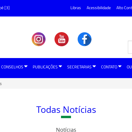
pé [3]
Libras
Acessibilidade
Alto Con
CONSELHOS
PUBLICAÇÕES
SECRETARIAS
CONTATO
OU
s
Todas Notícias
Notícias