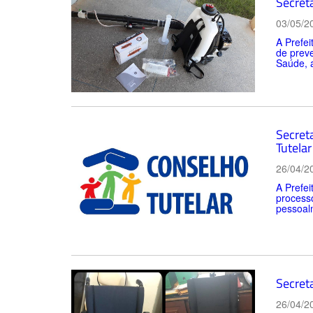
Secret
03/05/2
A Prefei
de prev
Saúde, a
Secret
Tutelar
26/04/2
A Prefei
process
pessoalm
Secret
26/04/2