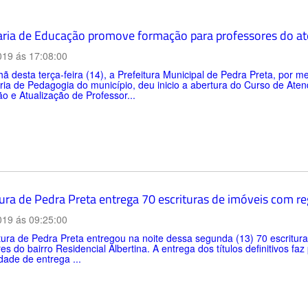
aria de Educação promove formação para professores do at
019 ás 17:08:00
 desta terça-feira (14), a Prefeitura Municipal de Pedra Preta, por 
ia de Pedagogia do município, deu inicio a abertura do Curso de Ate
 e Atualização de Professor...
ura de Pedra Preta entrega 70 escrituras de imóveis com reg
019 ás 09:25:00
tura de Pedra Preta entregou na noite dessa segunda (13) 70 escritura
s do bairro Residencial Albertina. A entrega dos títulos definitivos faz
dade de entrega ...