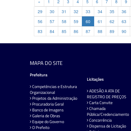
Previous
«
1
2
3
4
5
6
7
8
9
29
30
31
32
33
34
35
36
56
57
58
59
60
61
62
63
83
84
85
86
87
88
89
90
MAPA DO SITE
Prefeitura
Licitações
Competências e Estrutura
ADESÃO A ATA DE
Organizacional
REGISTRO DE PREÇOS
Projetos da Administração
Carta Convite
Procuradoria Geral
Chamada
Banco de Imagens
Pública/Credenciamento
Galeria de Obras
Concorrência
Equipe do Governo
Dispensa de Licitação
O Prefeito