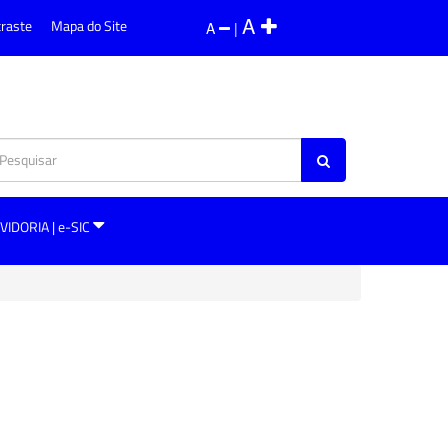
A
traste
Mapa do Site
A
|
VIDORIA | e-SIC