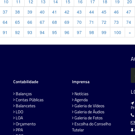
10
11
12
13
14
15
16
17
18
19
20
37
38
39
40
41
42
43
44
45
46
47
64
65
66
67
68
69
70
71
72
73
74
Pr
91
92
93
94
95
96
97
98
99
100
»
A
Contabilidade
Imprensa
L
Balanços
Notícias
Contas Públicas
Agenda
Balancetes
Galeria de Vídeos
P
LDO
Galeria de Áudios
LOA
Galeria de Fotos
Orçamento
Escolha do Conselho
PPA
Tutelar