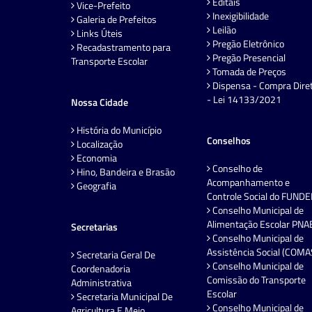
Editais
Vice-Prefeito
Inexigibilidade
Galeria de Prefeitos
Leilão
Links Úteis
Pregão Eletrônico
Recadastramento para
Pregão Presencial
Transporte Escolar
Tomada de Preços
Dispensa - Compra Dire
- Lei 14133/2021
Nossa Cidade
História do Município
Conselhos
Localização
Economia
Conselho de
Hino, Bandeira e Brasão
Acompanhamento e
Geografia
Controle Social do FUND
Conselho Municipal de
Alimentação Escolar PNA
Secretarias
Conselho Municipal de
Assistência Social (COMA
Secretaria Geral De
Conselho Municipal de
Coordenadoria
Comissão do Transporte
Administrativa
Escolar
Secretaria Municipal De
Conselho Municipal de
Agricultura E Meio