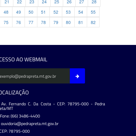
21
22
23
24
25
26
27
28
48
49
50
51
52
53
54
55
75
76
77
78
79
80
81
82
evious
CESSO AO WEBMAIL
OCALIZAÇÃO
Av. Fernando C. Da Costa - CEP: 78795-000 - Pedra
reta/MT
Fone: (66) 3486-4400
ouvidoria@pedrapreta.mt.gov.br
CEP: 78795-000