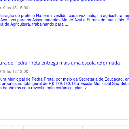
019 ás 18:15:00
stração do prefeito Ná tem investido, cada vez mais, na agricultura fa
 Aço Inox para os Assentamentos Monte Azul e Furnas do município. É 
ia de Agricultura, trabalhando para ...
tura de Pedra Preta entrega mais uma escola reformada
019 ás 18:12:00
tura Municipal de Pedra Preta, por meio da Secretaria de Educação, 
 próprios no total geral de R$ 179.190,13 a Escola Municipal São Seb
s banheiros com revestimento cerâmico, pias, v...