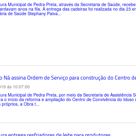
tura Municipal de Pedra Preta, através da Secretaria de Saúde, receb
rdavam anos na fila. A entrega das cadeiras foi realizada no dia 23
ária de Saúde Stephany Paiva...
to Ná assina Ordem de Serviço para construção do Centro d
019 ás 10:07:00
tura Municipal de Pedra Preta, por meio da Secretaria de Assistência So
ra o início da reforma e ampliação do Centro de Convivência do Idoso
 próprios, a Obra t...
ura entrega resfriadores de leite para produtores