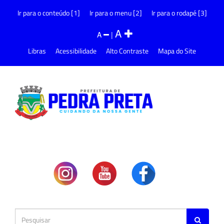
Ir para o conteúdo [1]
Ir para o menu [2]
Ir para o rodapé [3]
A
A
|
Libras
Acessibilidade
Alto Contraste
Mapa do Site