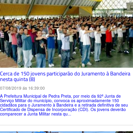
Cerca de 150 jovens participarão do Juramento à Bandeira
nesta quinta (8)
07/08/2019 ás 16:39:00
A Prefeitura Municipal de Pedra Preta, por meio da 92ª Junta de
Serviço Militar do município, convoca os aproximadamente 150
cidadãos para o Juramento à Bandeira e a retirada definitiva de seu
Certificado de Dispensa de Incorporação (CDI). Os jovens deverão
comparecer a Junta Militar nesta qu...