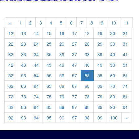
Previous
«
1
2
3
4
5
6
7
8
9
10
11
12
13
14
15
16
17
18
19
20
21
22
23
24
25
26
27
28
29
30
31
32
33
34
35
36
37
38
39
40
41
42
43
44
45
46
47
48
49
50
51
52
53
54
55
56
57
58
59
60
61
62
63
64
65
66
67
68
69
70
71
72
73
74
75
76
77
78
79
80
81
82
83
84
85
86
87
88
89
90
91
Previ
92
93
94
95
96
97
98
99
100
»