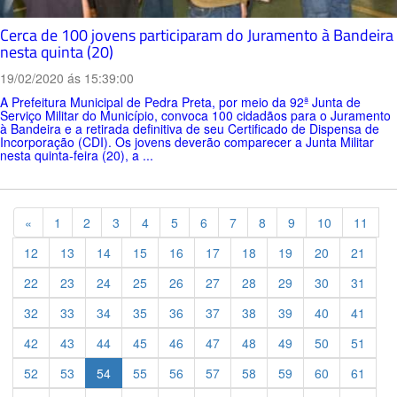
Cerca de 100 jovens participaram do Juramento à Bandeira
nesta quinta (20)
19/02/2020 ás 15:39:00
A Prefeitura Municipal de Pedra Preta, por meio da 92ª Junta de
Serviço Militar do Município, convoca 100 cidadãos para o Juramento
à Bandeira e a retirada definitiva de seu Certificado de Dispensa de
Incorporação (CDI). Os jovens deverão comparecer a Junta Militar
nesta quinta-feira (20), a ...
Previous
«
1
2
3
4
5
6
7
8
9
10
11
12
13
14
15
16
17
18
19
20
21
22
23
24
25
26
27
28
29
30
31
32
33
34
35
36
37
38
39
40
41
42
43
44
45
46
47
48
49
50
51
52
53
54
55
56
57
58
59
60
61