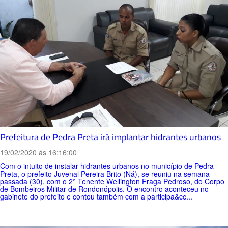
Prefeitura de Pedra Preta irá implantar hidrantes urbanos
19/02/2020 ás 16:16:00
Com o intuito de instalar hidrantes urbanos no município de Pedra
Preta, o prefeito Juvenal Pereira Brito (Ná), se reuniu na semana
passada (30), com o 2° Tenente Wellington Fraga Pedroso, do Corpo
de Bombeiros Militar de Rondonópolis. O encontro aconteceu no
gabinete do prefeito e contou também com a participa&cc...