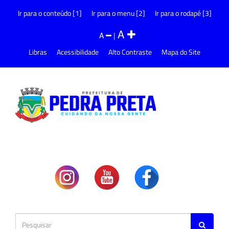
Ir para o conteúdo [1]
Ir para o menu [2]
Ir para o rodapé [3]
A
A
|
Libras
Acessibilidade
Alto Contraste
Mapa do Site