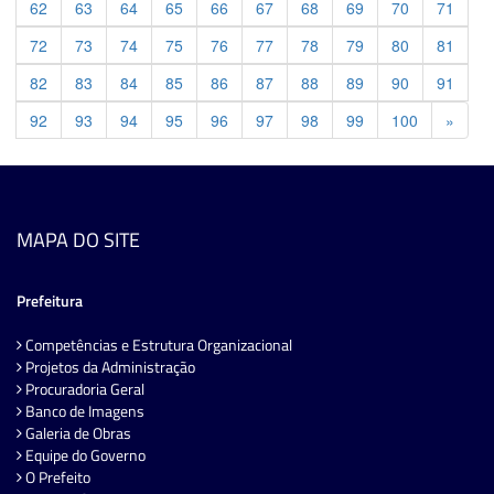
62
63
64
65
66
67
68
69
70
71
72
73
74
75
76
77
78
79
80
81
82
83
84
85
86
87
88
89
90
91
Previ
92
93
94
95
96
97
98
99
100
»
MAPA DO SITE
Prefeitura
Competências e Estrutura Organizacional
Projetos da Administração
Procuradoria Geral
Banco de Imagens
Galeria de Obras
Equipe do Governo
O Prefeito