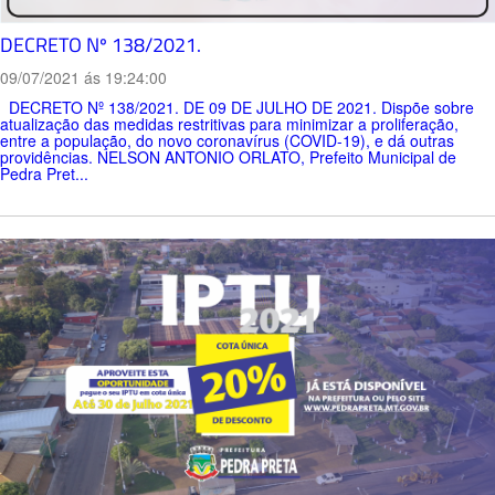
DECRETO Nº 138/2021.
09/07/2021 ás 19:24:00
DECRETO Nº 138/2021. DE 09 DE JULHO DE 2021. Dispõe sobre
atualização das medidas restritivas para minimizar a proliferação,
entre a população, do novo coronavírus (COVID-19), e dá outras
providências. NELSON ANTONIO ORLATO, Prefeito Municipal de
Pedra Pret...