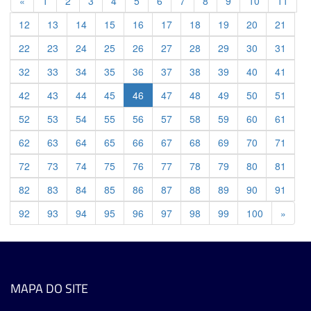
Previous
«
1
2
3
4
5
6
7
8
9
10
11
12
13
14
15
16
17
18
19
20
21
22
23
24
25
26
27
28
29
30
31
32
33
34
35
36
37
38
39
40
41
42
43
44
45
46
47
48
49
50
51
52
53
54
55
56
57
58
59
60
61
62
63
64
65
66
67
68
69
70
71
72
73
74
75
76
77
78
79
80
81
82
83
84
85
86
87
88
89
90
91
Previ
92
93
94
95
96
97
98
99
100
»
MAPA DO SITE