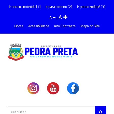
Ir para o conteúdo [1]
Ir para o menu [2]
Ir para o rodapé [3]
A
A
|
Libras
Acessibilidade
Alto Contraste
Mapa do Site