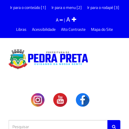
Ir para o conteúdo [1]
Ir para o menu [2]
Ir para o rodapé [3]
A
A
|
Libras
Acessibilidade
Alto Contraste
Mapa do Site