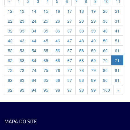
Previous
«
1
2
3
4
5
6
7
8
9
10
11
12
13
14
15
16
17
18
19
20
21
22
23
24
25
26
27
28
29
30
31
32
33
34
35
36
37
38
39
40
41
42
43
44
45
46
47
48
49
50
51
52
53
54
55
56
57
58
59
60
61
62
63
64
65
66
67
68
69
70
71
72
73
74
75
76
77
78
79
80
81
82
83
84
85
86
87
88
89
90
91
Previ
92
93
94
95
96
97
98
99
100
»
MAPA DO SITE