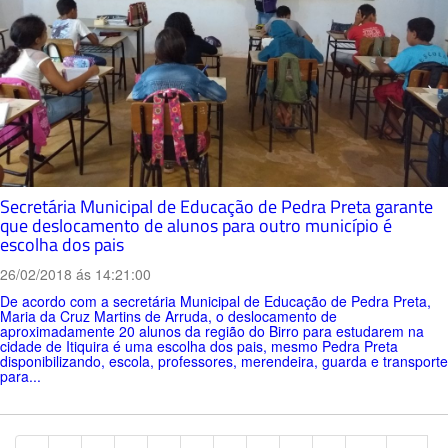
Secretária Municipal de Educação de Pedra Preta garante
que deslocamento de alunos para outro município é
escolha dos pais
26/02/2018 ás 14:21:00
De acordo com a secretária Municipal de Educação de Pedra Preta,
Maria da Cruz Martins de Arruda, o deslocamento de
aproximadamente 20 alunos da região do Birro para estudarem na
cidade de Itiquira é uma escolha dos pais, mesmo Pedra Preta
disponibilizando, escola, professores, merendeira, guarda e transporte
para...