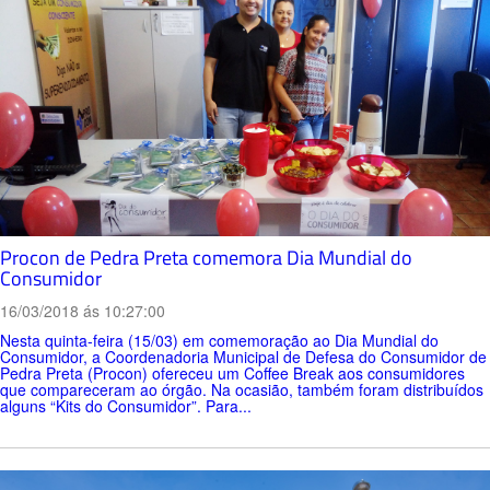
Procon de Pedra Preta comemora Dia Mundial do
Consumidor
16/03/2018 ás 10:27:00
Nesta quinta-feira (15/03) em comemoração ao Dia Mundial do
Consumidor, a Coordenadoria Municipal de Defesa do Consumidor de
Pedra Preta (Procon) ofereceu um Coffee Break aos consumidores
que compareceram ao órgão. Na ocasião, também foram distribuídos
alguns “Kits do Consumidor”. Para...