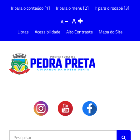
Ir para o conteúdo [1]
Ir para o menu [2]
Ir para o rodapé [3]
A
A
|
Libras
Acessibilidade
Alto Contraste
Mapa do Site