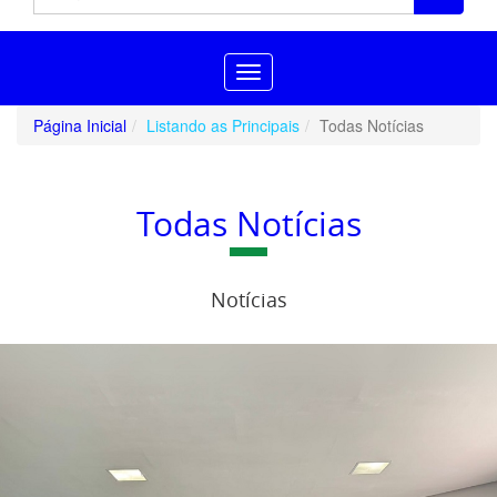
Toggle
navigation
Página Inicial
Listando as Principais
Todas Notícias
Todas Notícias
Notícias