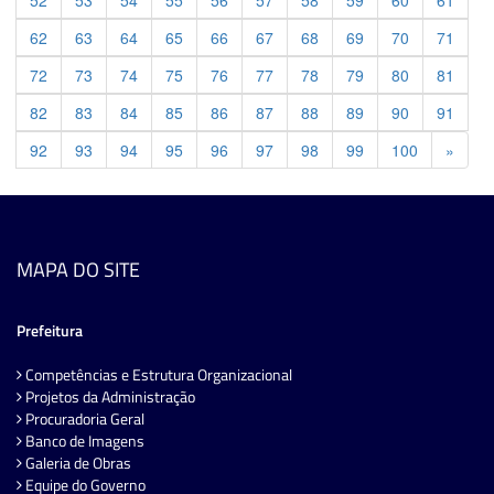
52
53
54
55
56
57
58
59
60
61
62
63
64
65
66
67
68
69
70
71
72
73
74
75
76
77
78
79
80
81
82
83
84
85
86
87
88
89
90
91
Previ
92
93
94
95
96
97
98
99
100
»
MAPA DO SITE
Prefeitura
Competências e Estrutura Organizacional
Projetos da Administração
Procuradoria Geral
Banco de Imagens
Galeria de Obras
Equipe do Governo