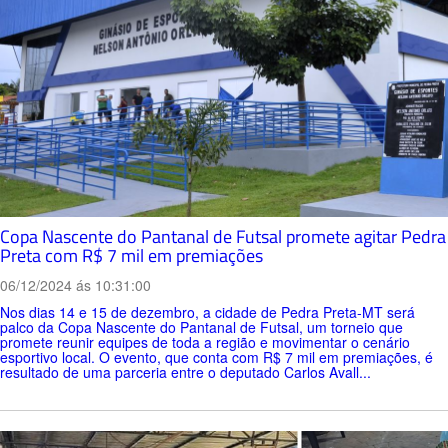
Copa Nascente do Pantanal de Futsal promete agitar Pedra
Preta com R$ 7 mil em premiações
06/12/2024 ás 10:31:00
Nos dias 14 e 15 de dezembro, a cidade de Pedra Preta-MT será
palco da Copa Nascente do Pantanal de Futsal, um torneio que
promete reunir equipes de toda a região e movimentar o cenário
esportivo local. O evento, que conta com R$ 7 mil em premiações, é
resultado de uma parceria entre o deputado Carlos Avall...