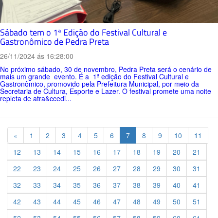
Sábado tem o 1ª Edição do Festival Cultural e
Gastronômico de Pedra Preta
26/11/2024 ás 16:28:00
No próximo sábado, 30 de novembro, Pedra Preta será o cenário de
mais um grande evento. É a 1ª edição do Festival Cultural e
Gastronômico, promovido pela Prefeitura Municipal, por meio da
Secretaria de Cultura, Esporte e Lazer. O festival promete uma noite
repleta de atra&ccedi...
Previous
«
1
2
3
4
5
6
7
8
9
10
11
12
13
14
15
16
17
18
19
20
21
22
23
24
25
26
27
28
29
30
31
32
33
34
35
36
37
38
39
40
41
42
43
44
45
46
47
48
49
50
51