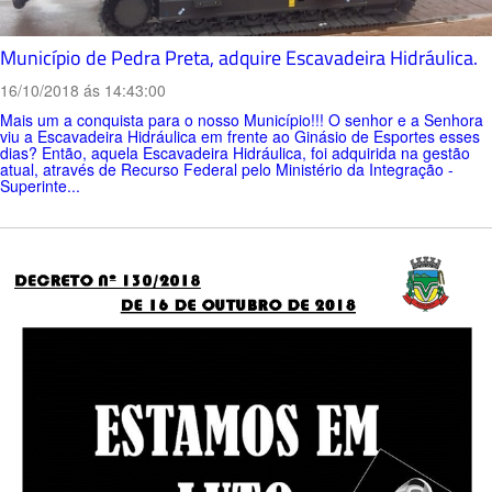
Município de Pedra Preta, adquire Escavadeira Hidráulica.
16/10/2018 ás 14:43:00
Mais um a conquista para o nosso Município!!! O senhor e a Senhora
viu a Escavadeira Hidráulica em frente ao Ginásio de Esportes esses
dias? Então, aquela Escavadeira Hidráulica, foi adquirida na gestão
atual, através de Recurso Federal pelo Ministério da Integração -
Superinte...