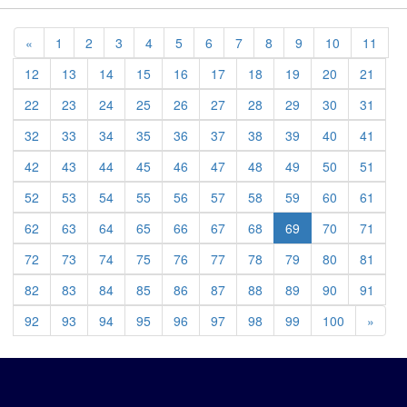
Previous
«
1
2
3
4
5
6
7
8
9
10
11
12
13
14
15
16
17
18
19
20
21
22
23
24
25
26
27
28
29
30
31
32
33
34
35
36
37
38
39
40
41
42
43
44
45
46
47
48
49
50
51
52
53
54
55
56
57
58
59
60
61
62
63
64
65
66
67
68
69
70
71
72
73
74
75
76
77
78
79
80
81
82
83
84
85
86
87
88
89
90
91
Previ
92
93
94
95
96
97
98
99
100
»