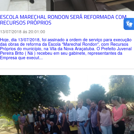
ESCOLA MARECHAL RONDON SERÁ REFORMADA COM
RECURSOS PRÓPRIOS
13/07/2018 ás 20:01:00
Hoje, dia 13/07/2018, foi assinado a ordem de serviço para execução
das obras de reforma da Escola "Marechal Rondon", com Recursos
Próprios do município, na Vila da Nova Araçatuba. O Prefeito Juvenal
Pereira Brito ( Ná ) recebeu em seu gabinete, representantes da
Empresa que execut...