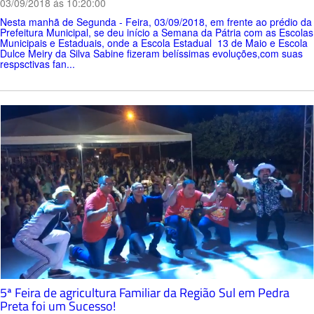
03/09/2018 ás 10:20:00
Nesta manhã de Segunda - Feira, 03/09/2018, em frente ao prédio da
Prefeitura Municipal, se deu início a Semana da Pátria com as Escolas
Municipais e Estaduais, onde a Escola Estadual 13 de Maio e Escola
Dulce Meiry da Silva Sabine fizeram belíssimas evoluções,com suas
respsctivas fan...
5ª Feira de agricultura Familiar da Região Sul em Pedra
Preta foi um Sucesso!