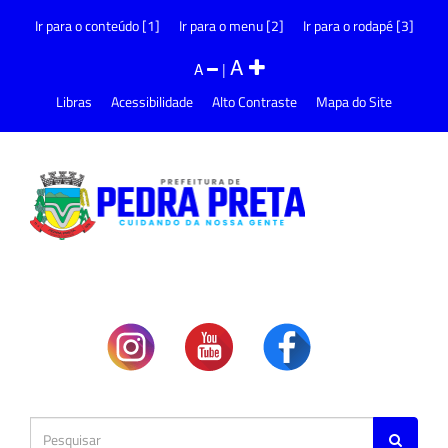
Ir para o conteúdo [1]
Ir para o menu [2]
Ir para o rodapé [3]
A
A
|
Libras
Acessibilidade
Alto Contraste
Mapa do Site