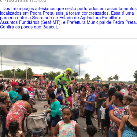
Dos treze poços artesianos que serão perfurados em assentamentos
localizados em Pedra Preta, seis já foram concretizados. Essa é uma
parceria entre a Secretaria de Estado de Agricultura Familiar e
Assuntos Fundiários (Seaf-MT), e Prefeitura Municipal de Pedra Preta.
Confira os poços que j&aacut...