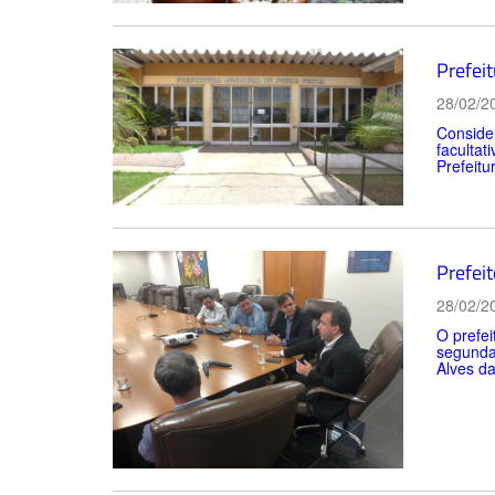
Prefeit
28/02/2
Consider
facultat
Prefeitu
Prefei
28/02/2
O prefei
segunda
Alves d