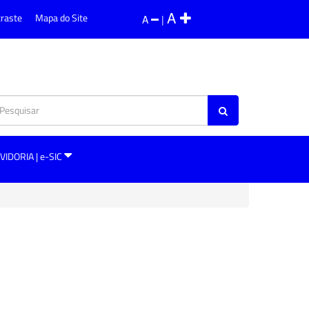
A
traste
Mapa do Site
A
|
VIDORIA | e-SIC