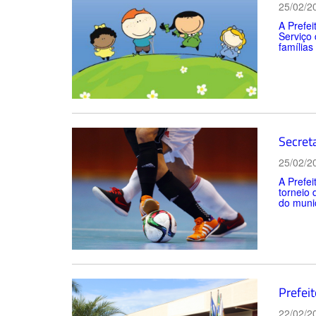
25/02/2
A Prefei
Serviço 
famílias
Secreta
25/02/2
A Prefei
torneio 
do munic
Prefei
22/02/2