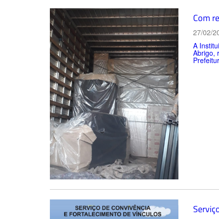
Com re
27/02/2
A Instit
Abrigo, 
Prefeitur
Serviç