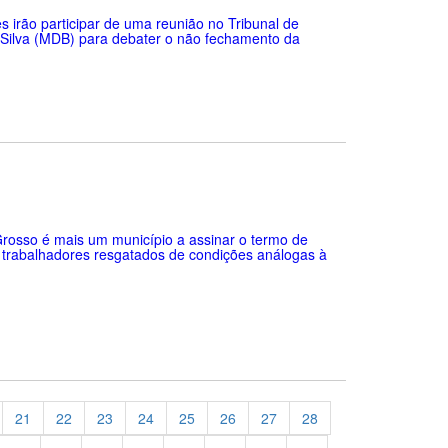
es irão participar de uma reunião no Tribunal de
 Silva (MDB) para debater o não fechamento da
Grosso é mais um município a assinar o termo de
de trabalhadores resgatados de condições análogas à
21
22
23
24
25
26
27
28