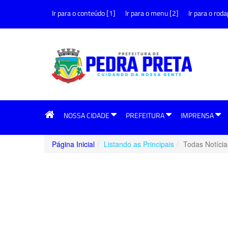
Ir para o conteúdo [1]
Ir para o menu [2]
Ir para o roda
NOSSA CIDADE
PREFEITURA
IMPRENSA
Página Inicial
Listando as Principais
Todas Notícia