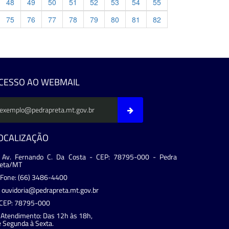
48
49
50
51
52
53
54
55
75
76
77
78
79
80
81
82
evious
CESSO AO WEBMAIL
OCALIZAÇÃO
Av. Fernando C. Da Costa - CEP: 78795-000 - Pedra
reta/MT
Fone: (66) 3486-4400
ouvidoria@pedrapreta.mt.gov.br
CEP: 78795-000
Atendimento: Das 12h às 18h,
 Segunda à Sexta.