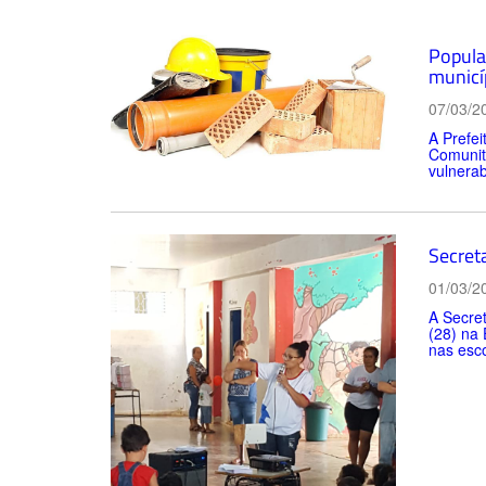
Popula
municí
07/03/2
A Prefei
Comunitá
vulnerabi
Secret
01/03/2
A Secre
(28) na 
nas esco