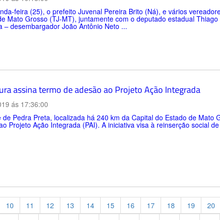
da-feira (25), o prefeito Juvenal Pereira Brito (Ná), e vários vereador
 de Mato Grosso (TJ-MT), juntamente com o deputado estadual Thiago
 – desembargador João Antônio Neto ...
tura assina termo de adesão ao Projeto Ação Integrada
019 ás 17:36:00
 de Pedra Preta, localizada há 240 km da Capital do Estado de Mato 
o Projeto Ação Integrada (PAI). A iniciativa visa à reinserção social 
10
11
12
13
14
15
16
17
18
19
20