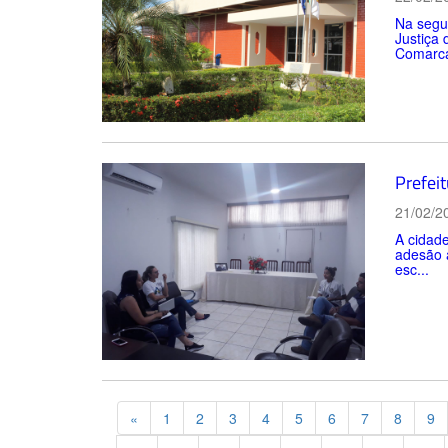
Na segun
Justiça
Comarca
Prefei
21/02/2
A cidade
adesão a
esc...
Previous
«
1
2
3
4
5
6
7
8
9