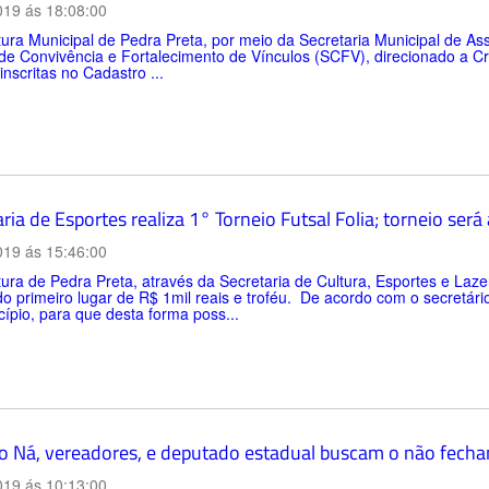
019 ás 18:08:00
tura Municipal de Pedra Preta, por meio da Secretaria Municipal de Assi
de Convivência e Fortalecimento de Vínculos (SCFV), direcionado a C
 inscritas no Cadastro ...
ria de Esportes realiza 1° Torneio Futsal Folia; torneio ser
019 ás 15:46:00
tura de Pedra Preta, através da Secretaria de Cultura, Esportes e Laze
do primeiro lugar de R$ 1mil reais e troféu. De acordo com o secretári
ípio, para que desta forma poss...
to Ná, vereadores, e deputado estadual buscam o não fech
019 ás 10:13:00