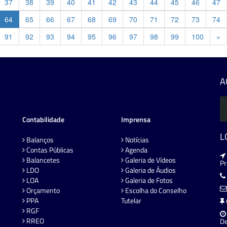
37
38
39
40
41
42
43
44
45
46
47
64
65
66
67
68
69
70
71
72
73
74
Pr
91
92
93
94
95
96
97
98
99
100
»
A
Contabilidade
Imprensa
L
Balanços
Notícias
Contas Públicas
Agenda
Balancetes
Galeria de Vídeos
P
LDO
Galeria de Áudios
LOA
Galeria de Fotos
Orçamento
Escolha do Conselho
PPA
Tutelar
RGF
RREO
De