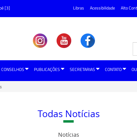
pé [3]
Libras
Acessibilidade
Alto Con
CONSELHOS
PUBLICAÇÕES
SECRETARIAS
CONTATO
OU
s
Todas Notícias
Notícias