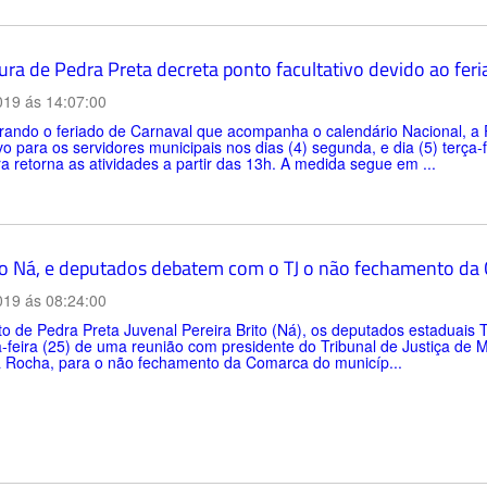
ura de Pedra Preta decreta ponto facultativo devido ao fer
019 ás 14:07:00
ando o feriado de Carnaval que acompanha o calendário Nacional, a P
ivo para os servidores municipais nos dias (4) segunda, e dia (5) terça-f
ra retorna as atividades a partir das 13h. A medida segue em ...
to Ná, e deputados debatem com o TJ o não fechamento da
019 ás 08:24:00
to de Pedra Preta Juvenal Pereira Brito (Ná), os deputados estaduais 
-feira (25) de uma reunião com presidente do Tribunal de Justiça de
a Rocha, para o não fechamento da Comarca do municíp...