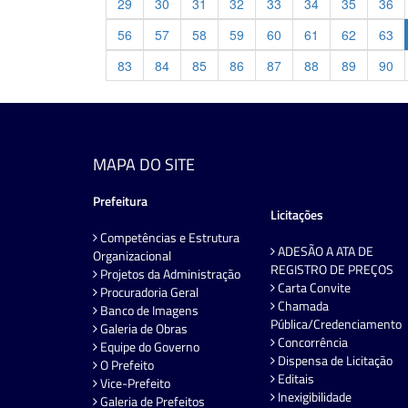
29
30
31
32
33
34
35
36
56
57
58
59
60
61
62
63
83
84
85
86
87
88
89
90
MAPA DO SITE
Prefeitura
Licitações
Competências e Estrutura
ADESÃO A ATA DE
Organizacional
REGISTRO DE PREÇOS
Projetos da Administração
Carta Convite
Procuradoria Geral
Chamada
Banco de Imagens
Pública/Credenciamento
Galeria de Obras
Concorrência
Equipe do Governo
Dispensa de Licitação
O Prefeito
Editais
Vice-Prefeito
Inexigibilidade
Galeria de Prefeitos