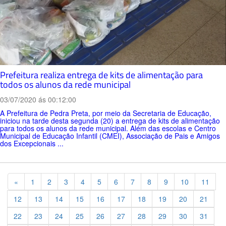
Prefeitura realiza entrega de kits de alimentação para
todos os alunos da rede municipal
03/07/2020 ás 00:12:00
A Prefeitura de Pedra Preta, por meio da Secretaria de Educação,
iniciou na tarde desta segunda (20) a entrega de kits de alimentação
para todos os alunos da rede municipal. Além das escolas e Centro
Municipal de Educação Infantil (CMEI), Associação de Pais e Amigos
dos Excepcionais ...
Previous
«
1
2
3
4
5
6
7
8
9
10
11
12
13
14
15
16
17
18
19
20
21
22
23
24
25
26
27
28
29
30
31