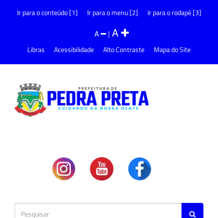
Ir para o conteúdo [1]
Ir para o menu [2]
Ir para o rodapé [3]
A
A
|
Libras
Acessibilidade
Alto Contraste
Mapa do Site