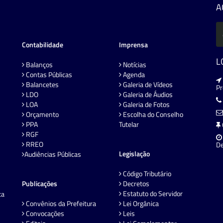
A
Contabilidade
Imprensa
L
Balanços
Notícias
Contas Públicas
Agenda
Balancetes
Galeria de Vídeos
P
LDO
Galeria de Áudios
LOA
Galeria de Fotos
Orçamento
Escolha do Conselho
PPA
Tutelar
RGF
RREO
De
Legislação
Audiências Públicas
Código Tributário
Publicações
Decretos
Estatuto do Servidor
ta
Convênios da Prefeitura
Lei Orgânica
Convocações
Leis