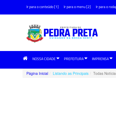
Ir para o conteúdo [1]
Ir para o menu [2]
Ir para o roda
NOSSA CIDADE
PREFEITURA
IMPRENSA
Página Inicial
Listando as Principais
Todas Notícia