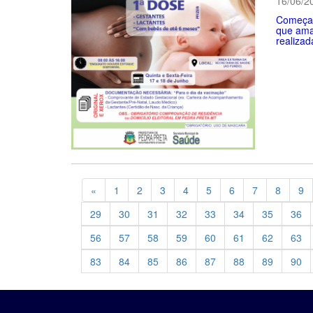
16/06/2
Começa n
que ama
realizad
Previous
«
1
2
3
4
5
6
7
8
9
29
30
31
32
33
34
35
36
56
57
58
59
60
61
62
63
83
84
85
86
87
88
89
90