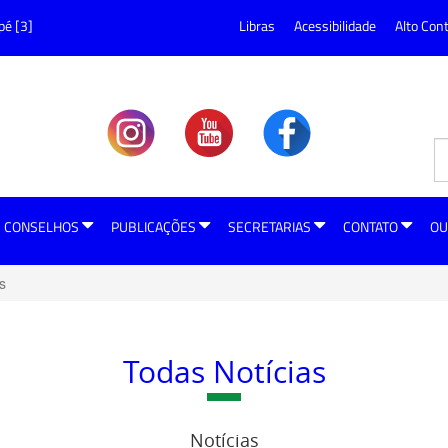
pé [3]
Libras
Acessibilidade
Alto Con
CONSELHOS
PUBLICAÇÕES
SECRETARIAS
CONTATO
OU
s
Todas Notícias
Notícias