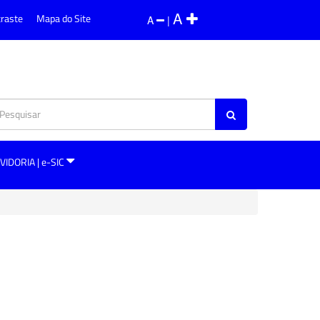
A
traste
Mapa do Site
A
|
VIDORIA | e-SIC