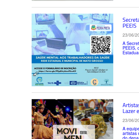
Secret
PEEIS
23/06/2
A Secre
PEEIS, q
Estadual
Artist
Lazer 
23/06/2
A equipe
artistas
do depar