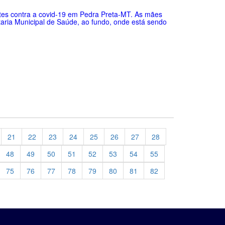
antes contra a covid-19 em Pedra Preta-MT. As mães
ria Municipal de Saúde, ao fundo, onde está sendo
21
22
23
24
25
26
27
28
48
49
50
51
52
53
54
55
75
76
77
78
79
80
81
82
evious