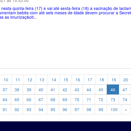
021 ás 15:53:00
esta quinta-feira (17) e vai até sexta-feira (18) a vacinação de lact
mentam bebês com até seis meses de idade devem procurar a Secreta
as as imunizaç&oti...
10
11
12
13
14
15
16
17
18
19
20
37
38
39
40
41
42
43
44
45
46
47
64
65
66
67
68
69
70
71
72
73
74
Pr
91
92
93
94
95
96
97
98
99
100
»