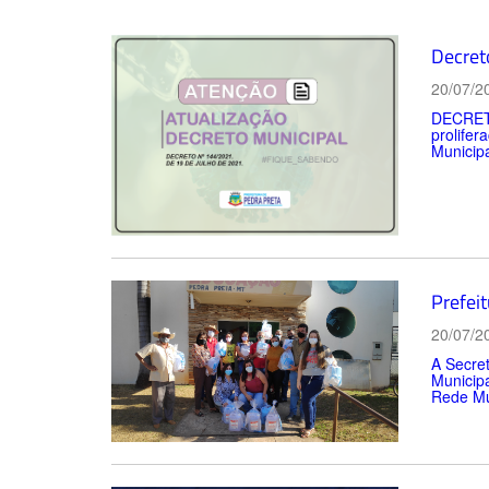
Decret
20/07/2
DECRETO
prolife
Municipa
Prefei
20/07/2
A Secre
Municipa
Rede Mun