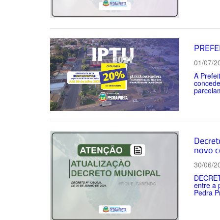
PREFE
01/07/2
A Prefei
conceden
parcelam
Decreto
novo c
30/06/2
DECRETO
entre a
Pedra Pr