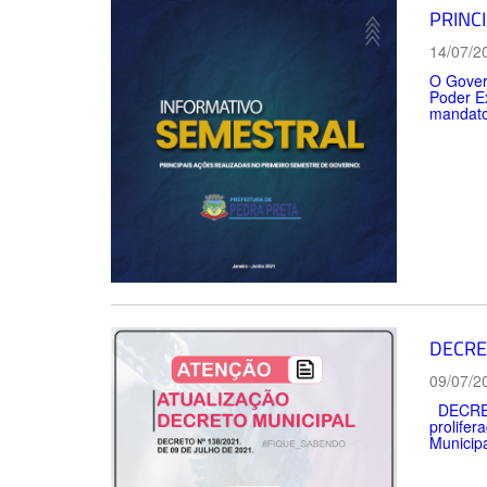
PRINC
14/07/2
O Govern
Poder Ex
mandato 
DECRE
09/07/2
DECRETO
prolife
Municipa