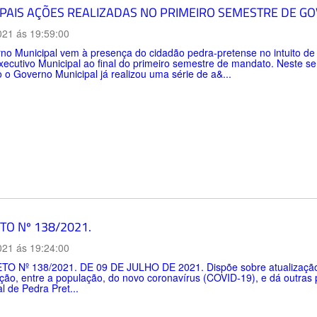
IPAIS AÇÕES REALIZADAS NO PRIMEIRO SEMESTRE DE G
021 ás 19:59:00
o Municipal vem à presença do cidadão pedra-pretense no intuito de 
ecutivo Municipal ao final do primeiro semestre de mandato. Neste s
o Governo Municipal já realizou uma série de a&...
TO Nº 138/2021.
021 ás 19:24:00
 Nº 138/2021. DE 09 DE JULHO DE 2021. Dispõe sobre atualização da
ração, entre a população, do novo coronavírus (COVID-19), e dá out
l de Pedra Pret...