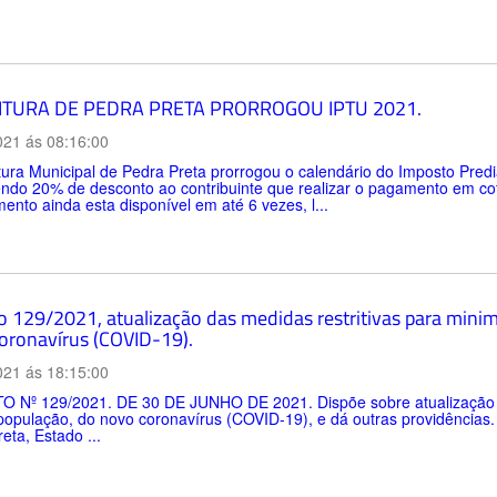
ITURA DE PEDRA PRETA PRORROGOU IPTU 2021.
021 ás 08:16:00
tura Municipal de Pedra Preta prorrogou o calendário do Imposto Predia
do 20% de desconto ao contribuinte que realizar o pagamento em cota
ento ainda esta disponível em até 6 vezes, l...
 129/2021, atualização das medidas restritivas para minimi
oronavírus (COVID-19).
021 ás 18:15:00
 Nº 129/2021. DE 30 DE JUNHO DE 2021. Dispõe sobre atualização das
 população, do novo coronavírus (COVID-19), e dá outras providênci
eta, Estado ...