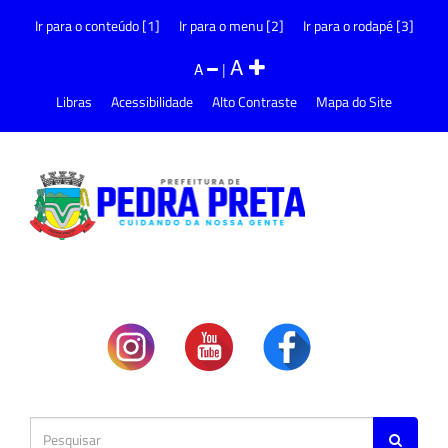
Ir para o conteúdo [1]
Ir para o menu [2]
Ir para o rodapé [3]
A
A
|
Libras
Acessibilidade
Alto Contraste
Mapa do Site