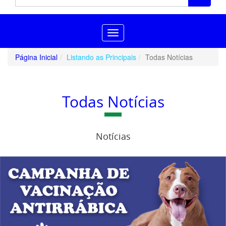
Toggle
navigation
Página Inicial
Listando as Principais
Todas Notícias
Todas Notícias
Notícias