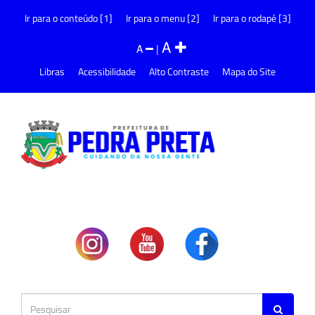
Ir para o conteúdo [1]
Ir para o menu [2]
Ir para o rodapé [3]
A
A
|
Libras
Acessibilidade
Alto Contraste
Mapa do Site