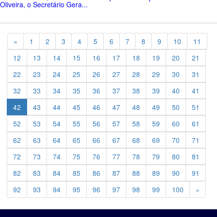
Oliveira, o Secretário Gera...
Previous
«
1
2
3
4
5
6
7
8
9
10
11
12
13
14
15
16
17
18
19
20
21
22
23
24
25
26
27
28
29
30
31
32
33
34
35
36
37
38
39
40
41
42
43
44
45
46
47
48
49
50
51
52
53
54
55
56
57
58
59
60
61
62
63
64
65
66
67
68
69
70
71
72
73
74
75
76
77
78
79
80
81
82
83
84
85
86
87
88
89
90
91
Previ
92
93
94
95
96
97
98
99
100
»