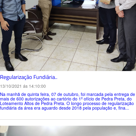
Regularização Fundiária..
13/10/2021 ás 14:10:00
Na manhã de quinta feira, 07 de outubro, foi marcada pela entrega de
mais de 600 autorizações ao cartório do 1º ofício de Pedra Preta, do
Loteamento Altos de Pedra Preta. O longo processo de regularização
fundiária da área era aguardo desde 2018 pela população e, fina...