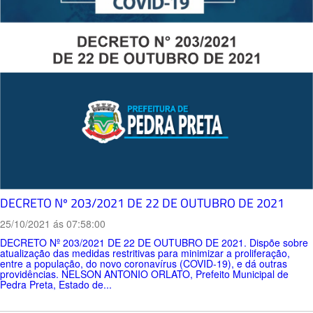
DECRETO Nº 203/2021 DE 22 DE OUTUBRO DE 2021
25/10/2021 ás 07:58:00
DECRETO Nº 203/2021 DE 22 DE OUTUBRO DE 2021. Dispõe sobre
atualização das medidas restritivas para minimizar a proliferação,
entre a população, do novo coronavírus (COVID-19), e dá outras
providências. NELSON ANTONIO ORLATO, Prefeito Municipal de
Pedra Preta, Estado de...