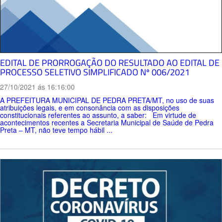
EDITAL DE PRORROGAÇÃO DO RESULTADO AO EDITAL DE
PROCESSO SELETIVO SIMPLIFICADO Nº 006/2021
27/10/2021 ás 16:16:00
A PREFEITURA MUNICIPAL DE PEDRA PRETA/MT, no uso de suas
atribuições legais, e em consonância com as disposições
constitucionais referentes ao assunto, a saber: Em virtude de
acontecimentos recentes a Secretaria Municipal de Saúde de Pedra
Preta – MT, não teve tempo hábil ...