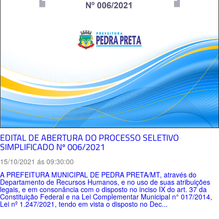
EDITAL DE ABERTURA DO PROCESSO SELETIVO
SIMPLIFICADO Nº 006/2021
15/10/2021 ás 09:30:00
A PREFEITURA MUNICIPAL DE PEDRA PRETA/MT, através do
Departamento de Recursos Humanos, e no uso de suas atribuições
legais, e em consonância com o disposto no inciso IX do art. 37 da
Constituição Federal e na Lei Complementar Municipal n° 017/2014,
Lei nº 1.247/2021, tendo em vista o disposto no Dec...