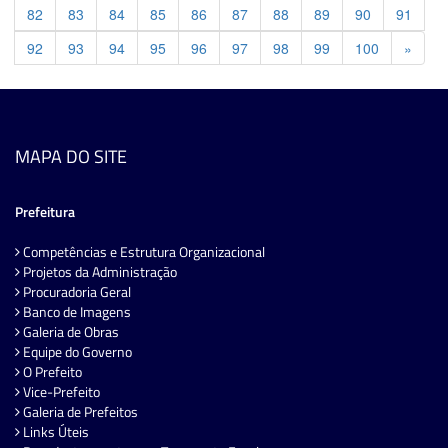
82
83
84
85
86
87
88
89
90
91
Previ
92
93
94
95
96
97
98
99
100
»
MAPA DO SITE
Prefeitura
Competências e Estrutura Organizacional
Projetos da Administração
Procuradoria Geral
Banco de Imagens
Galeria de Obras
Equipe do Governo
O Prefeito
Vice-Prefeito
Galeria de Prefeitos
Links Úteis