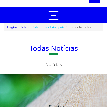
Toggle
navigation
Página Inicial
Listando as Principais
Todas Notícias
Todas Notícias
Notícias