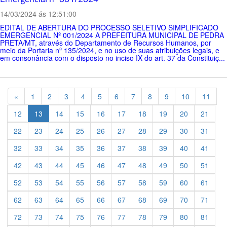
14/03/2024 ás 12:51:00
EDITAL DE ABERTURA DO PROCESSO SELETIVO SIMPLIFICADO
EMERGENCIAL Nº 001/2024 A PREFEITURA MUNICIPAL DE PEDRA
PRETA/MT, através do Departamento de Recursos Humanos, por
meio da Portaria nº 135/2024, e no uso de suas atribuições legais, e
em consonância com o disposto no inciso IX do art. 37 da Constituiç...
Previous
«
1
2
3
4
5
6
7
8
9
10
11
12
13
14
15
16
17
18
19
20
21
22
23
24
25
26
27
28
29
30
31
32
33
34
35
36
37
38
39
40
41
42
43
44
45
46
47
48
49
50
51
52
53
54
55
56
57
58
59
60
61
62
63
64
65
66
67
68
69
70
71
72
73
74
75
76
77
78
79
80
81