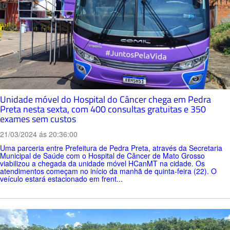
Unidade móvel do Hospital do Câncer chega em Pedra
Preta nesta sexta, com 400 consultas gratuitas e 350
exames sem custos
21/03/2024 ás 20:36:00
Uma parceria entre Prefeitura de Pedra Preta, através da Secretaria
Municipal de Saúde com o Hospital de Câncer de Mato Grosso
viabilizou a chegada da unidade móvel HCanMT na cidade. Os
atendimentos começam no início da manhã de quinta-feira (22). O
veículo estará estacionado em frent...