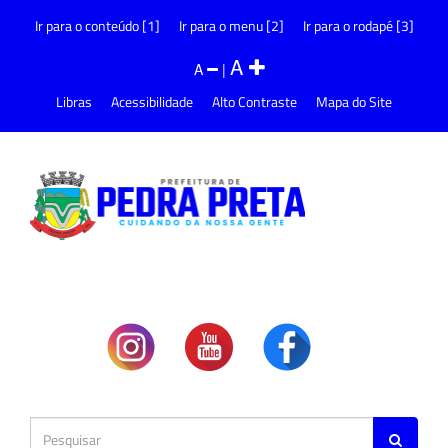
Ir para o conteúdo [1]
Ir para o menu [2]
Ir para o rodapé [3]
A
A
|
Libras
Acessibilidade
Alto Contraste
Mapa do Site