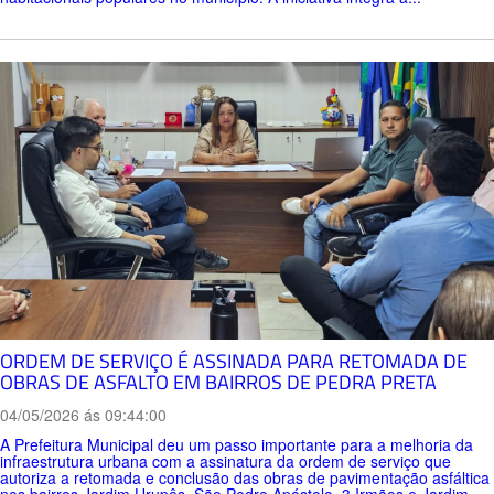
ORDEM DE SERVIÇO É ASSINADA PARA RETOMADA DE
OBRAS DE ASFALTO EM BAIRROS DE PEDRA PRETA
04/05/2026 ás 09:44:00
A Prefeitura Municipal deu um passo importante para a melhoria da
infraestrutura urbana com a assinatura da ordem de serviço que
autoriza a retomada e conclusão das obras de pavimentação asfáltica
nos bairros Jardim Urupês, São Pedro Apóstolo, 3 Irmãos e Jardim