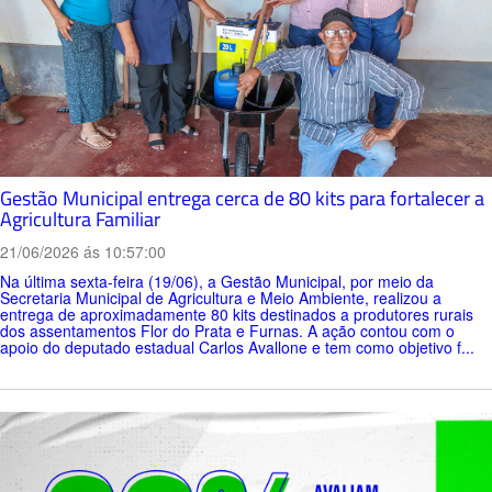
Gestão Municipal entrega cerca de 80 kits para fortalecer a
Agricultura Familiar
21/06/2026 ás 10:57:00
Na última sexta-feira (19/06), a Gestão Municipal, por meio da
Secretaria Municipal de Agricultura e Meio Ambiente, realizou a
entrega de aproximadamente 80 kits destinados a produtores rurais
dos assentamentos Flor do Prata e Furnas. A ação contou com o
apoio do deputado estadual Carlos Avallone e tem como objetivo f...