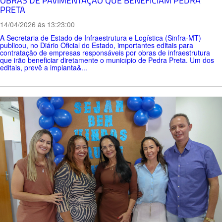
OBRAS DE PAVIMENTAÇÃO QUE BENEFICIAM PEDRA
PRETA
14/04/2026 ás 13:23:00
A Secretaria de Estado de Infraestrutura e Logística (Sinfra-MT)
publicou, no Diário Oficial do Estado, importantes editais para
contratação de empresas responsáveis por obras de infraestrutura
que irão beneficiar diretamente o município de Pedra Preta. Um dos
editais, prevê a implanta&...