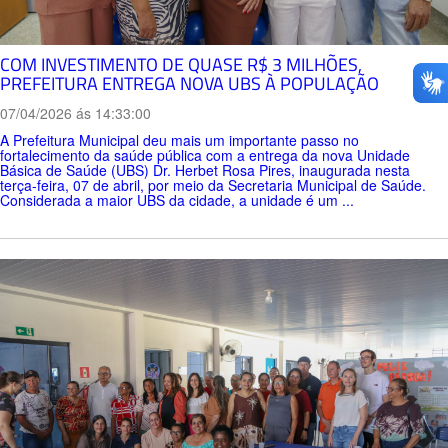
COM INVESTIMENTO DE QUASE R$ 3 MILHÕES,
PREFEITURA ENTREGA NOVA UBS À POPULAÇÃO
07/04/2026 ás 14:33:00
A Prefeitura Municipal deu mais um importante passo no
fortalecimento da saúde pública com a entrega da nova Unidade
Básica de Saúde (UBS) Dr. Herbet Rosa Pires, inaugurada nesta
terça-feira, 07 de abril, por meio da Secretaria Municipal de Saúde.
Considerada a maior UBS da cidade, a unidade é um ...