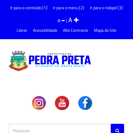
Ir para o conteúdo [1]
Ir para o menu [2]
Ir para o rodapé [3]
A
A
|
Libras
Acessibilidade
Alto Contraste
Mapa do Site