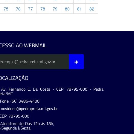
75
76
77
78
79
80
81
82
evious
CESSO AO WEBMAIL
OCALIZAÇÃO
Av. Fernando C. Da Costa - CEP: 78795-000 - Pedra
reta/MT
Fone: (66) 3486-4400
ouvidoria@pedrapreta.mt.gov.br
CEP: 78795-000
Atendimento: Das 12h às 18h,
 Segunda à Sexta.