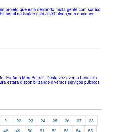
 um projeto que está deixando muita gente com sorriso
 Estadual de Saúde está distribuindo,sem qualquer
eto “Eu Amo Meu Bairro”. Desta vez evento beneficia
ra estará disponibilizando diversos serviços públicos
21
22
23
24
25
26
27
28
48
49
50
51
52
53
54
55