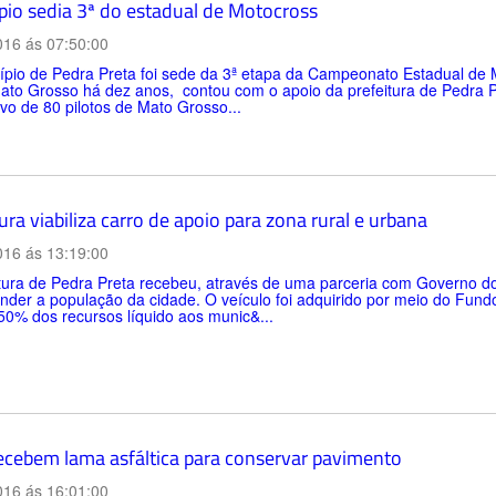
pio sedia 3ª do estadual de Motocross
016 ás 07:50:00
pio de Pedra Preta foi sede da 3ª etapa da Campeonato Estadual de M
ato Grosso há dez anos, contou com o apoio da prefeitura de Pedra Pr
vo de 80 pilotos de Mato Grosso...
ura viabiliza carro de apoio para zona rural e urbana
016 ás 13:19:00
itura de Pedra Preta recebeu, através de uma parceria com Governo 
nder a população da cidade. O veículo foi adquirido por meio do Fund
50% dos recursos líquido aos munic&...
ecebem lama asfáltica para conservar pavimento
016 ás 16:01:00