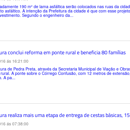
damente 190 m² de lama asfáltica serão colocados nas ruas da cidade
o asfáltico. A intenção da Prefeitura da cidade é que com esse projet
vestimento. Segundo o engenheiro da...
ura conclui reforma em ponte rural e beneficia 80 famílias
016 ás 16:21:00
tura de Pedra Preta, através da Secretaria Municipal de Viação e Obr
rural. A ponte sobre o Córrego Confusão, com 12 metros de extensão,
. A pa...
ura realiza mais uma etapa de entrega de cestas básicas, 1
016 ás 07:38:00