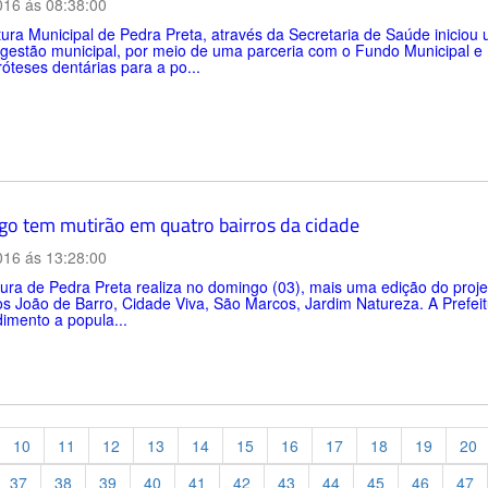
016 ás 08:38:00
tura Municipal de Pedra Preta, através da Secretaria de Saúde iniciou
 gestão municipal, por meio de uma parceria com o Fundo Municipal e
róteses dentárias para a po...
o tem mutirão em quatro bairros da cidade
016 ás 13:28:00
tura de Pedra Preta realiza no domingo (03), mais uma edição do proj
os João de Barro, Cidade Viva, São Marcos, Jardim Natureza. A Prefeitu
imento a popula...
10
11
12
13
14
15
16
17
18
19
20
37
38
39
40
41
42
43
44
45
46
47