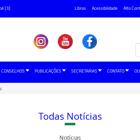
pé [3]
Libras
Acessibilidade
Alto Con
CONSELHOS
PUBLICAÇÕES
SECRETARIAS
CONTATO
OU
s
Todas Notícias
Notícias