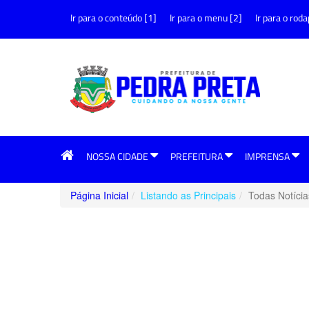
Ir para o conteúdo [1]
Ir para o menu [2]
Ir para o roda
NOSSA CIDADE
PREFEITURA
IMPRENSA
Página Inicial
Listando as Principais
Todas Notícia