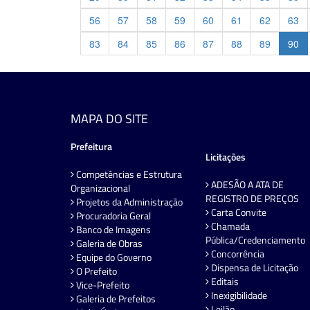
56
57
58
59
60
61
62
63
83
84
85
86
87
88
89
90
MAPA DO SITE
Prefeitura
Licitações
Competências e Estrutura
ADESÃO A ATA DE
Organizacional
REGISTRO DE PREÇOS
Projetos da Administração
Carta Convite
Procuradoria Geral
Chamada
Banco de Imagens
Pública/Credenciamento
Galeria de Obras
Concorrência
Equipe do Governo
Dispensa de Licitação
O Prefeito
Editais
Vice-Prefeito
Inexigibilidade
Galeria de Prefeitos
Leilão