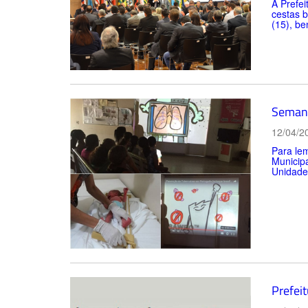
A Prefei
cestas b
(15), be
Semana
12/04/2
Para lem
Municip
Unidades
Prefeit