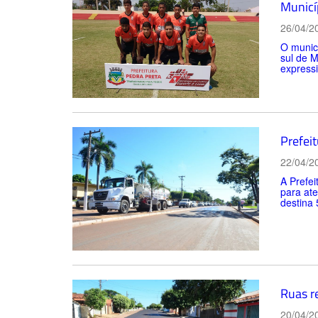
Municí
26/04/2
O municí
sul de M
expressi
Prefeit
22/04/2
A Prefe
para ate
destina 
Ruas r
20/04/2