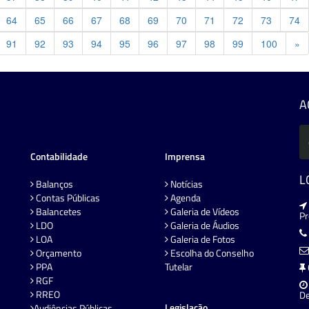
64
65
66
67
68
69
70
71
72
73
74
Pr
91
92
93
94
95
96
97
98
99
100
»
A
Contabilidade
Imprensa
L
Balanços
Notícias
Contas Públicas
Agenda
Balancetes
Galeria de Vídeos
P
LDO
Galeria de Áudios
LOA
Galeria de Fotos
Orçamento
Escolha do Conselho
PPA
Tutelar
RGF
RREO
De
Legislação
Audiências Públicas