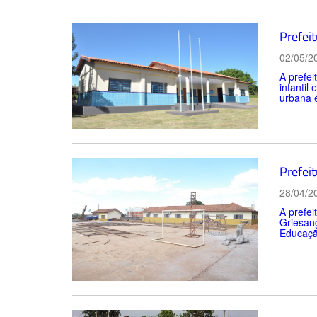
Prefei
02/05/2
A prefe
infantil
urbana é
Prefeit
28/04/2
A prefei
Griesang
Educação