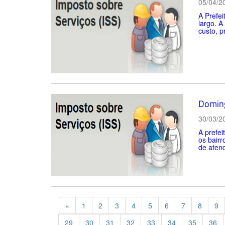
05/04/2
A Prefei
largo. A
custo, p
Doming
30/03/2
A prefei
os bairr
de atend
Previous
«
1
2
3
4
5
6
7
8
9
29
30
31
32
33
34
35
36