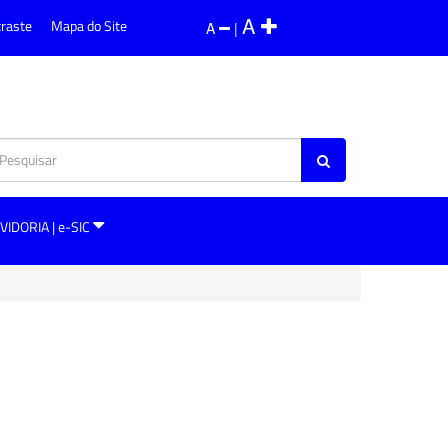
A
traste
Mapa do Site
A
|
VIDORIA | e-SIC