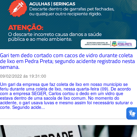
Gari tem dedo cortado com cacos de vidro durante coleta
de lixo em Pedra Preta; segundo acidente registrado nesta
semana.
09/02/2022 ás 19:31:00
Um gari da empresa que faz coleta de lixo em nosso município se
feriu durante uma coleta de lixo, nessa quarta-feira (09). De acordo
com a empresa SEGER, Carlos cortou o dedo em um vidro que
estava dentro de uma sacola de lixo comum. No momento do
acidente, o gari usava luvas e mesmo assim foi necessário suturar o
corte. Segundo acide...