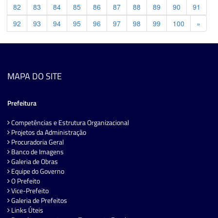
82
83
84
85
86
87
88
89
90
91
Previ
92
93
94
95
96
97
98
99
100
»
MAPA DO SITE
Prefeitura
Competências e Estrutura Organizacional
Projetos da Administração
Procuradoria Geral
Banco de Imagens
Galeria de Obras
Equipe do Governo
O Prefeito
Vice-Prefeito
Galeria de Prefeitos
Links Úteis