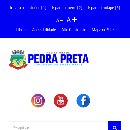
Ir para o conteúdo [1]
Ir para o menu [2]
Ir para o rodapé [3]
A
A
|
Libras
Acessibilidade
Alto Contraste
Mapa do Site