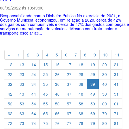
06/02/2022 ás 10:49:00
Responsabilidade com o Dinheiro Publico No exercício de 2021, o
Governo Municipal economizou, em relação a 2020, cerca de 42%
dos gastos com combustíveis e cerca de 47% dos gastos com peças e
serviços de manutenção de veículos. “Mesmo com frota maior e
transporte escolar ati...
Previous
«
1
2
3
4
5
6
7
8
9
10
11
12
13
14
15
16
17
18
19
20
21
22
23
24
25
26
27
28
29
30
31
32
33
34
35
36
37
38
39
40
41
42
43
44
45
46
47
48
49
50
51
52
53
54
55
56
57
58
59
60
61
62
63
64
65
66
67
68
69
70
71
72
73
74
75
76
77
78
79
80
81