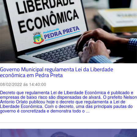
Governo Municipal regulamenta Lei da Liberdade
econômica em Pedra Preta
08/02/2022 ás 14:40:00
Decreto que regulamenta Lei de Liberdade Econômica é publicado e
empresas de baixo risco são dispensadas de alvará. O prefeito Nelson
Antonio Orlato publicou hoje o decreto que regulamenta a Lei de
Liberdade Econômica. Com o decreto, uma das principais pautas do
governo é concretizada e demonstra todo o ...