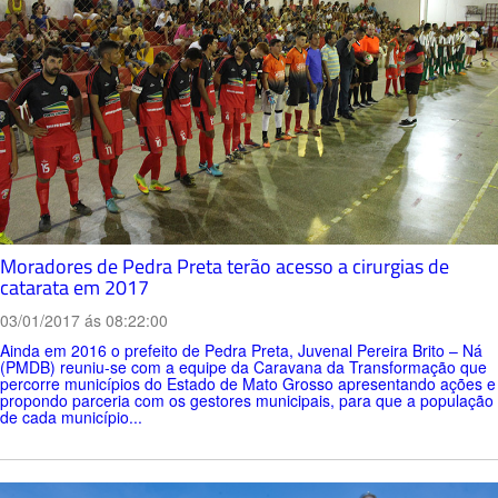
Moradores de Pedra Preta terão acesso a cirurgias de
catarata em 2017
03/01/2017 ás 08:22:00
Ainda em 2016 o prefeito de Pedra Preta, Juvenal Pereira Brito – Ná
(PMDB) reuniu-se com a equipe da Caravana da Transformação que
percorre municípios do Estado de Mato Grosso apresentando ações e
propondo parceria com os gestores municipais, para que a população
de cada município...