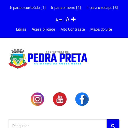
Ir para o conteúdo [1]
Ir para o menu [2]
Ir para o rodapé [3]
A
A
|
Libras
Acessibilidade
Alto Contraste
Mapa do Site