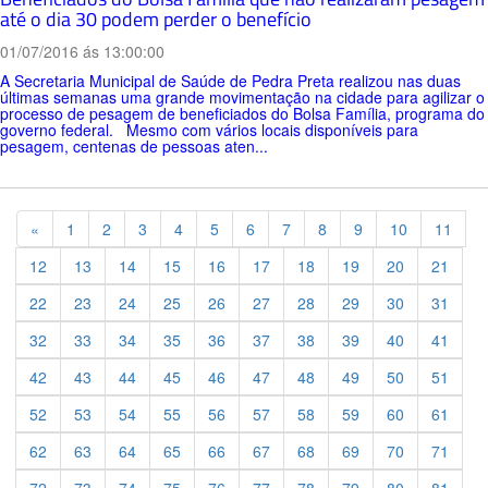
até o dia 30 podem perder o benefício
01/07/2016 ás 13:00:00
A Secretaria Municipal de Saúde de Pedra Preta realizou nas duas
últimas semanas uma grande movimentação na cidade para agilizar o
processo de pesagem de beneficiados do Bolsa Família, programa do
governo federal. Mesmo com vários locais disponíveis para
pesagem, centenas de pessoas aten...
Previous
«
1
2
3
4
5
6
7
8
9
10
11
12
13
14
15
16
17
18
19
20
21
22
23
24
25
26
27
28
29
30
31
32
33
34
35
36
37
38
39
40
41
42
43
44
45
46
47
48
49
50
51
52
53
54
55
56
57
58
59
60
61
62
63
64
65
66
67
68
69
70
71
72
73
74
75
76
77
78
79
80
81