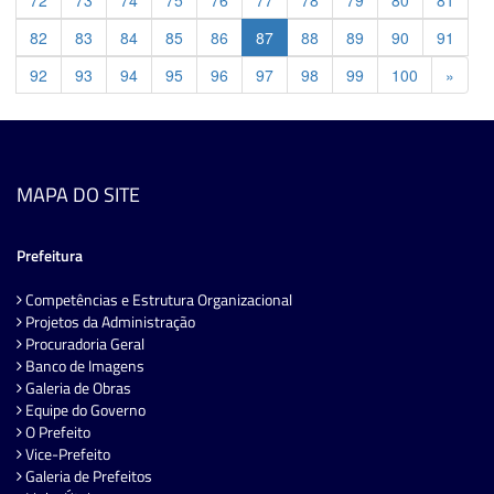
82
83
84
85
86
87
88
89
90
91
Previ
92
93
94
95
96
97
98
99
100
»
MAPA DO SITE
Prefeitura
Competências e Estrutura Organizacional
Projetos da Administração
Procuradoria Geral
Banco de Imagens
Galeria de Obras
Equipe do Governo
O Prefeito
Vice-Prefeito
Galeria de Prefeitos