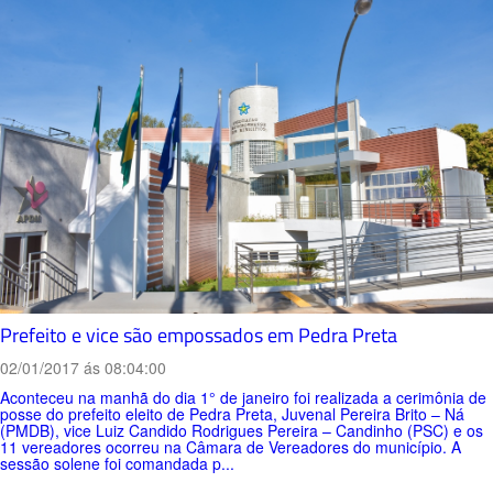
Prefeito e vice são empossados em Pedra Preta
02/01/2017 ás 08:04:00
Aconteceu na manhã do dia 1° de janeiro foi realizada a cerimônia de
posse do prefeito eleito de Pedra Preta, Juvenal Pereira Brito – Ná
(PMDB), vice Luiz Candido Rodrigues Pereira – Candinho (PSC) e os
11 vereadores ocorreu na Câmara de Vereadores do município. A
sessão solene foi comandada p...