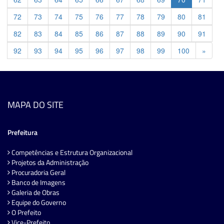
72
73
74
75
76
77
78
79
80
81
82
83
84
85
86
87
88
89
90
91
Previ
92
93
94
95
96
97
98
99
100
»
MAPA DO SITE
Prefeitura
Competências e Estrutura Organizacional
Projetos da Administração
Procuradoria Geral
Banco de Imagens
Galeria de Obras
Equipe do Governo
O Prefeito
Vice-Prefeito