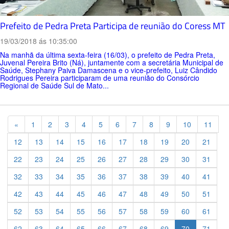
Prefeito de Pedra Preta Participa de reunião do Coress MT
19/03/2018 ás 10:35:00
Na manhã da última sexta-feira (16/03), o prefeito de Pedra Preta,
Juvenal Pereira Brito (Ná), juntamente com a secretária Municipal de
Saúde, Stephany Paiva Damascena e o vice-prefeito, Luiz Cândido
Rodrigues Pereira participaram de uma reunião do Consórcio
Regional de Saúde Sul de Mato...
Previous
«
1
2
3
4
5
6
7
8
9
10
11
12
13
14
15
16
17
18
19
20
21
22
23
24
25
26
27
28
29
30
31
32
33
34
35
36
37
38
39
40
41
42
43
44
45
46
47
48
49
50
51
52
53
54
55
56
57
58
59
60
61
62
63
64
65
66
67
68
69
70
71