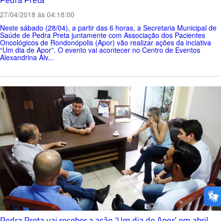
27/04/2018 ás 04:18:00
Neste sábado (28/04), a partir das 6 horas, a Secretaria Municipal de
Saúde de Pedra Preta juntamente com Associação dos Pacientes
Oncológicos de Rondonópolis (Apor) vão realizar ações da inciativa
“Um dia de Apor”. O evento vai acontecer no Centro de Eventos
Alexandrina Alv...
Pedra Preta vai receber a ação ‘Um dia de Apor’ em abril