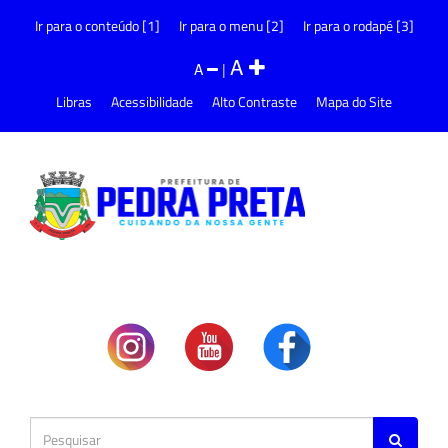
Ir para o conteúdo [1]
Ir para o menu [2]
Ir para o rodapé [3]
A
A
|
Libras
Acessibilidade
Alto Contraste
Mapa do Site