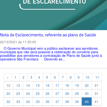
Nota de Esclarecimento, referente ao plano de Saúde
22/12/2021 ás 11:30:00
O Governo Municipal vem a público esclarecer aos servidores
municipais que não será possível a celebração do convênio para
possibilitar aos servidores a contratação de Plano de Saúde junto à
operadora São Francisco. Devendo se...
Previous
«
1
2
3
4
5
6
7
8
9
10
11
12
13
14
15
16
17
18
19
20
21
22
23
24
25
26
27
28
29
30
31
32
33
34
35
36
37
38
39
40
41