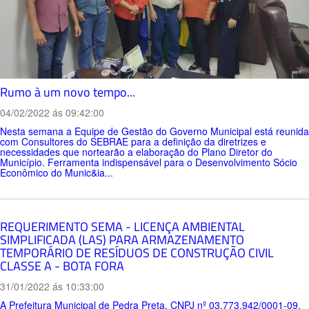
Rumo à um novo tempo...
04/02/2022 ás 09:42:00
Nesta semana a Equipe de Gestão do Governo Municipal está reunida
com Consultores do SEBRAE para a definição da diretrizes e
necessidades que nortearão a elaboração do Plano Diretor do
Município. Ferramenta indispensável para o Desenvolvimento Sócio
Econômico do Munic&ia...
REQUERIMENTO SEMA - LICENÇA AMBIENTAL
SIMPLIFICADA (LAS) PARA ARMAZENAMENTO
TEMPORÁRIO DE RESÍDUOS DE CONSTRUÇÃO CIVIL
CLASSE A - BOTA FORA
31/01/2022 ás 10:33:00
A Prefeitura Municipal de Pedra Preta, CNPJ nº 03.773.942/0001-09,