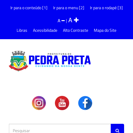
Ir para o conteúdo [1]
Ir para o menu [2]
Ir para o rodapé [3]
A
A
|
Libras
Acessibilidade
Alto Contraste
Mapa do Site