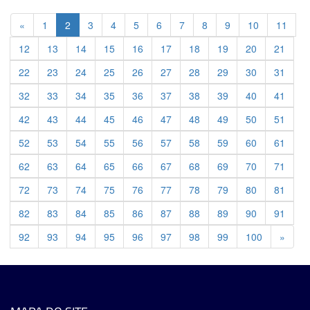
Previous
«
1
2
3
4
5
6
7
8
9
10
11
12
13
14
15
16
17
18
19
20
21
22
23
24
25
26
27
28
29
30
31
32
33
34
35
36
37
38
39
40
41
42
43
44
45
46
47
48
49
50
51
52
53
54
55
56
57
58
59
60
61
62
63
64
65
66
67
68
69
70
71
72
73
74
75
76
77
78
79
80
81
82
83
84
85
86
87
88
89
90
91
Previ
92
93
94
95
96
97
98
99
100
»