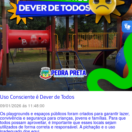
Uso Consciente é Dever de Todos
09/01/2026 ás 11:48:00
Os playgrounds e espaços públicos foram criados para garantir lazer,
convivência e segurança para crianças, jovens e famílias. Para que
todos possam aproveitar, é importante que esses locais sejam
utilizados de forma correta e responsável. A pichação e o uso
inadequado dos equi...