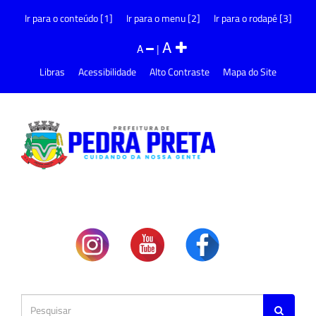
Ir para o conteúdo [1]
Ir para o menu [2]
Ir para o rodapé [3]
A
A
|
Libras
Acessibilidade
Alto Contraste
Mapa do Site