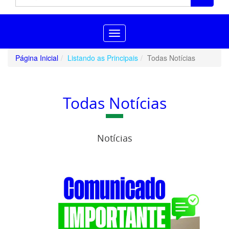
Toggle
navigation
Página Inicial
Listando as Principais
Todas Notícias
Todas Notícias
Notícias