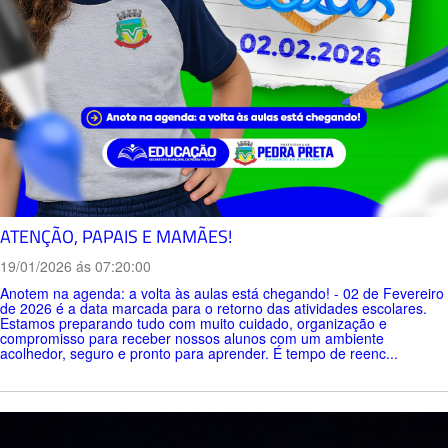
ATENÇÃO, PAPAIS E MAMÃES!
19/01/2026 ás 07:20:00
Anotem na agenda: a volta às aulas está chegando! - 02 de Fevereiro
de 2026 é a data marcada para o retorno das atividades escolares.
Estamos preparando tudo com muito cuidado, organização e
compromisso para receber nossos alunos com um ambiente
acolhedor, seguro e pronto para aprender. É tempo de reenc...