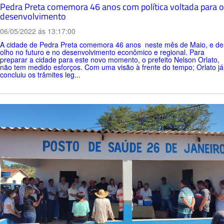
Pedra Preta comemora 46 anos com política voltada para o
desenvolvimento
06/05/2022 ás 13:17:00
A cidade de Pedra Preta comemora 46 anos neste mês de Maio, e de
olho no futuro e no desenvolvimento econômico e regional. Para
preparar a cidade para este novo momento, o prefeito Nelson Orlato,
não tem medido esforços. Com uma visão à frente do tempo; Orlato já
concluiu os trâmites leg...