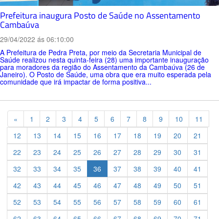
Prefeitura inaugura Posto de Saúde no Assentamento
Cambaúva
29/04/2022 ás 06:10:00
A Prefeitura de Pedra Preta, por meio da Secretaria Municipal de
Saúde realizou nesta quinta-feira (28) uma importante inauguração
para moradores da região do Assentamento da Cambaúva (26 de
Janeiro). O Posto de Saúde, uma obra que era muito esperada pela
comunidade que irá impactar de forma positiva...
Previous
«
1
2
3
4
5
6
7
8
9
10
11
12
13
14
15
16
17
18
19
20
21
22
23
24
25
26
27
28
29
30
31
32
33
34
35
36
37
38
39
40
41
42
43
44
45
46
47
48
49
50
51
52
53
54
55
56
57
58
59
60
61
62
63
64
65
66
67
68
69
70
71