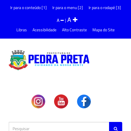
Ir para o conteúdo [1]
Ir para o menu [2]
Ir para o rodapé [3]
A
A
|
Libras
Acessibilidade
Alto Contraste
Mapa do Site