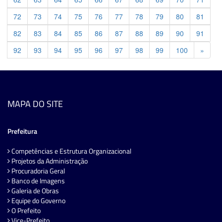
72
73
74
75
76
77
78
79
80
81
82
83
84
85
86
87
88
89
90
91
Previ
92
93
94
95
96
97
98
99
100
»
MAPA DO SITE
Prefeitura
Competências e Estrutura Organizacional
Projetos da Administração
Procuradoria Geral
Banco de Imagens
Galeria de Obras
Equipe do Governo
O Prefeito
Vice-Prefeito