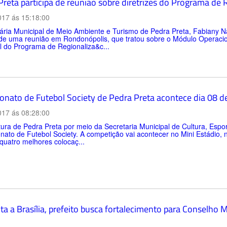
Preta participa de reunião sobre diretrizes do Programa de
017 ás 15:18:00
ária Municipal de Meio Ambiente e Turismo de Pedra Preta, Fabiany Nat
de uma reunião em Rondonópolis, que tratou sobre o Módulo Operacion
l do Programa de Regionaliza&c...
nato de Futebol Society de Pedra Preta acontece dia 08 d
017 ás 08:28:00
tura de Pedra Preta por meio da Secretaria Municipal de Cultura, Espor
to de Futebol Society. A competição vai acontecer no Mini Estádio, 
quatro melhores colocaç...
ta a Brasília, prefeito busca fortalecimento para Conselho 