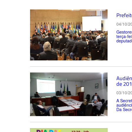
Prefei
04/10/2
Gestores
terça-fe
deputado
Audiên
de 20
03/10/2
A Secret
audiênci
Da Secre