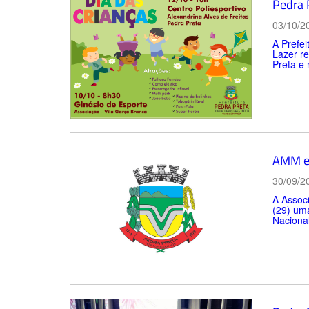
Pedra 
03/10/2
A Prefei
Lazer r
Preta e 
AMM e 
30/09/2
A Assoc
(29) um
Nacional