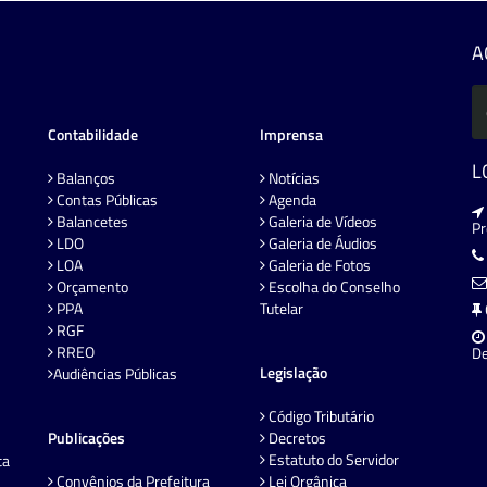
A
Contabilidade
Imprensa
L
Balanços
Notícias
Contas Públicas
Agenda
Balancetes
Galeria de Vídeos
P
LDO
Galeria de Áudios
LOA
Galeria de Fotos
Orçamento
Escolha do Conselho
PPA
Tutelar
RGF
RREO
De
Legislação
Audiências Públicas
Código Tributário
Publicações
Decretos
Estatuto do Servidor
ta
Convênios da Prefeitura
Lei Orgânica