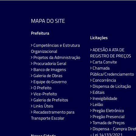
MAPA DO SITE
Prefeitura
Licitações
Competências e Estrutura
ADESÃO A ATA DE
Organizacional
REGISTRO DE PREÇOS
Projetos da Administração
Carta Convite
Procuradoria Geral
Chamada
Banco de Imagens
Pública/Credenciamento
Galeria de Obras
Concorrência
Equipe do Governo
Dispensa de Licitação
O Prefeito
Editais
Vice-Prefeito
Inexigibilidade
Galeria de Prefeitos
Leilão
Links Úteis
Pregão Eletrônico
Recadastramento para
Pregão Presencial
Transporte Escolar
Tomada de Preços
Dispensa - Compra Dire
- Lei 14133/2021
Nossa Cidade