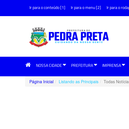
Ir para o conteúdo [1]
Ir para o menu [2]
Ir para o roda
NOSSA CIDADE
PREFEITURA
IMPRENSA
Página Inicial
Listando as Principais
Todas Notícia