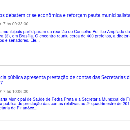
tos debatem crise econômica e reforçam pauta municipalist
017 ás 09:33:00
 municipais participaram da reunião do Conselho Político Ampliado d
ira (3), em Brasília. O encontro reuniu cerca de 400 prefeitos, a diret
s e senadores. Ele...
cia pública apresenta prestação de contas das Secretarias d
17
017 ás 10:06:00
aria Municipal de Saúde de Pedra Preta e a Secretaria Municipal de Fi
a pública de prestação das contas relativas ao 2º quadrimestre de 2
taria de Finan&cc...