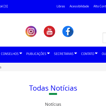
pé [3]
Libras
Acessibilidade
Alto Con
CONSELHOS
PUBLICAÇÕES
SECRETARIAS
CONTATO
OU
s
Todas Notícias
Notícias