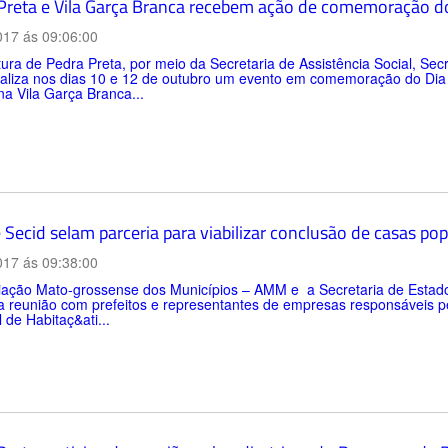
Preta e Vila Garça Branca recebem ação de comemoração do
017 ás 09:06:00
tura de Pedra Preta, por meio da Secretaria de Assistência Social, Sec
ealiza nos dias 10 e 12 de outubro um evento em comemoração do Dia
na Vila Garça Branca...
Secid selam parceria para viabilizar conclusão de casas pop
017 ás 09:38:00
iação Mato-grossense dos Municípios – AMM e a Secretaria de Estado 
a reunião com prefeitos e representantes de empresas responsáveis 
 de Habitaç&ati...