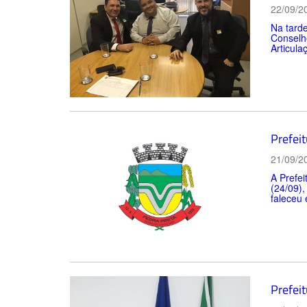
22/09/2
Na tarde
Conselho
Articula
Prefeit
21/09/2
A Prefei
(24/09),
faleceu
Prefeit