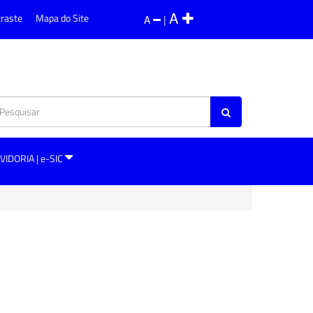
A
traste
Mapa do Site
A
|
VIDORIA | e-SIC