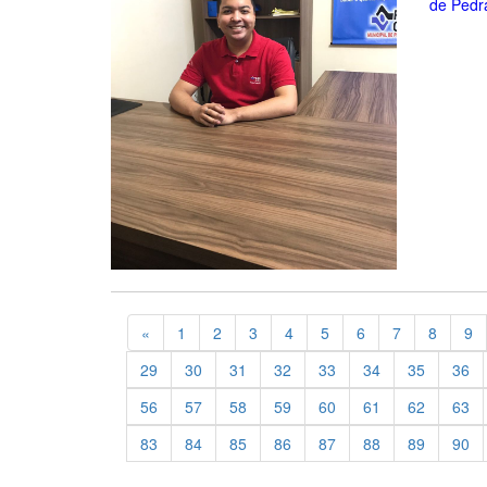
de Pedra
Previous
«
1
2
3
4
5
6
7
8
9
29
30
31
32
33
34
35
36
56
57
58
59
60
61
62
63
83
84
85
86
87
88
89
90