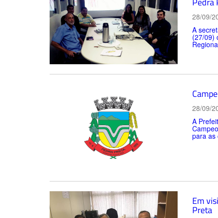
Pedra 
28/09/2
A secret
(27/09) 
Regiona
Campeo
28/09/2
A Prefei
Campeona
para as 
Em visi
Preta