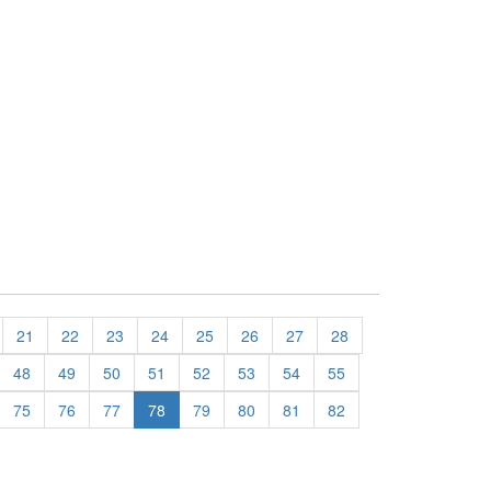
21
22
23
24
25
26
27
28
48
49
50
51
52
53
54
55
75
76
77
78
79
80
81
82
evious