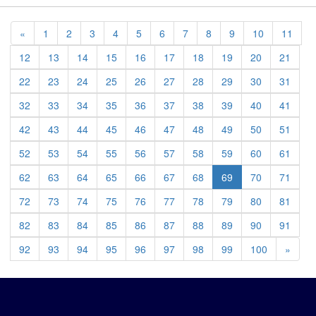
Previous
«
1
2
3
4
5
6
7
8
9
10
11
12
13
14
15
16
17
18
19
20
21
22
23
24
25
26
27
28
29
30
31
32
33
34
35
36
37
38
39
40
41
42
43
44
45
46
47
48
49
50
51
52
53
54
55
56
57
58
59
60
61
62
63
64
65
66
67
68
69
70
71
72
73
74
75
76
77
78
79
80
81
82
83
84
85
86
87
88
89
90
91
Previ
92
93
94
95
96
97
98
99
100
»