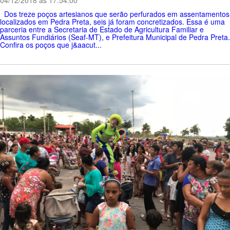
Dos treze poços artesianos que serão perfurados em assentamentos
localizados em Pedra Preta, seis já foram concretizados. Essa é uma
parceria entre a Secretaria de Estado de Agricultura Familiar e
Assuntos Fundiários (Seaf-MT), e Prefeitura Municipal de Pedra Preta.
Confira os poços que j&aacut...