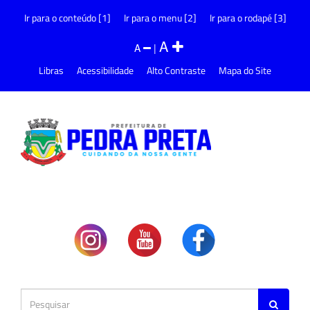
Ir para o conteúdo [1]
Ir para o menu [2]
Ir para o rodapé [3]
A
A
|
Libras
Acessibilidade
Alto Contraste
Mapa do Site