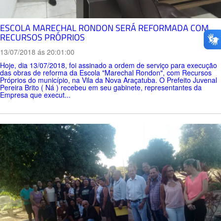
ESCOLA MARECHAL RONDON SERÁ REFORMADA COM
RECURSOS PRÓPRIOS
13/07/2018 ás 20:01:00
Hoje, dia 13/07/2018, foi assinado a ordem de serviço para execução
das obras de reforma da Escola "Marechal Rondon", com Recursos
Próprios do município, na Vila da Nova Araçatuba. O Prefeito Juvenal
Pereira Brito ( Ná ) recebeu em seu gabinete, representantes da
Empresa que execut...