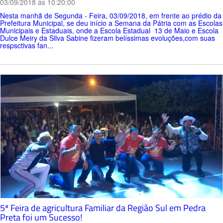
03/09/2018 ás 10:20:00
Nesta manhã de Segunda - Feira, 03/09/2018, em frente ao prédio da
Prefeitura Municipal, se deu início a Semana da Pátria com as Escolas
Municipais e Estaduais, onde a Escola Estadual 13 de Maio e Escola
Dulce Meiry da Silva Sabine fizeram belíssimas evoluções,com suas
respsctivas fan...
5ª Feira de agricultura Familiar da Região Sul em Pedra
Preta foi um Sucesso!