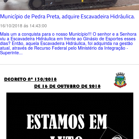
Município de Pedra Preta, adquire Escavadeira Hidráulica.
16/10/2018 ás 14:43:00
Mais um a conquista para o nosso Município!!! O senhor e a Senhora
viu a Escavadeira Hidráulica em frente ao Ginásio de Esportes esses
dias? Então, aquela Escavadeira Hidráulica, foi adquirida na gestão
atual, através de Recurso Federal pelo Ministério da Integração -
Superinte...