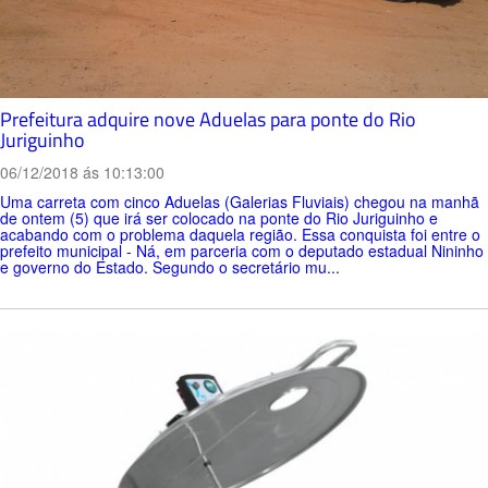
Prefeitura adquire nove Aduelas para ponte do Rio
Juriguinho
06/12/2018 ás 10:13:00
Uma carreta com cinco Aduelas (Galerias Fluviais) chegou na manhã
de ontem (5) que irá ser colocado na ponte do Rio Juriguinho e
acabando com o problema daquela região. Essa conquista foi entre o
prefeito municipal - Ná, em parceria com o deputado estadual Nininho
e governo do Estado. Segundo o secretário mu...