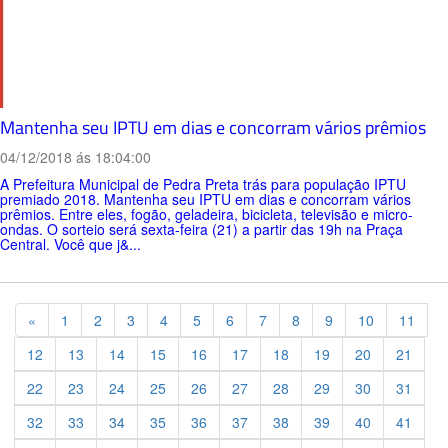
Mantenha seu IPTU em dias e concorram vários prêmios
04/12/2018 ás 18:04:00
A Prefeitura Municipal de Pedra Preta trás para população IPTU
premiado 2018. Mantenha seu IPTU em dias e concorram vários
prêmios. Entre eles, fogão, geladeira, bicicleta, televisão e micro-
ondas. O sorteio será sexta-feira (21) a partir das 19h na Praça
Central. Você que j&...
Previous
«
1
2
3
4
5
6
7
8
9
10
11
12
13
14
15
16
17
18
19
20
21
22
23
24
25
26
27
28
29
30
31
32
33
34
35
36
37
38
39
40
41