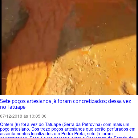
Sete poços artesianos já foram concretizados; dessa vez
no Tatuapé
07/12/2018 ás 10:05:00
Ontem (6) foi à vez do Tatuapé (Serra da Petrovina) com mais um
poço artesiano. Dos treze poços artesianos que serão perfurados em
assentamentos localizados em Pedra Preta, sete já foram