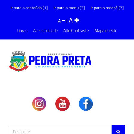
Ir para o conteúdo [1]
Ir para o menu [2]
Ir para o rodapé [3]
A
A
|
Libras
Acessibilidade
Alto Contraste
Mapa do Site