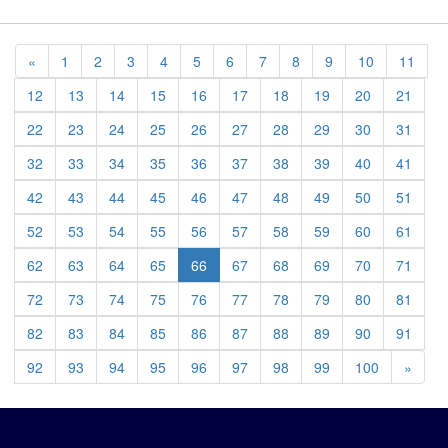
Previous
«
1
2
3
4
5
6
7
8
9
10
11
12
13
14
15
16
17
18
19
20
21
22
23
24
25
26
27
28
29
30
31
32
33
34
35
36
37
38
39
40
41
42
43
44
45
46
47
48
49
50
51
52
53
54
55
56
57
58
59
60
61
62
63
64
65
66
67
68
69
70
71
72
73
74
75
76
77
78
79
80
81
82
83
84
85
86
87
88
89
90
91
Previ
92
93
94
95
96
97
98
99
100
»