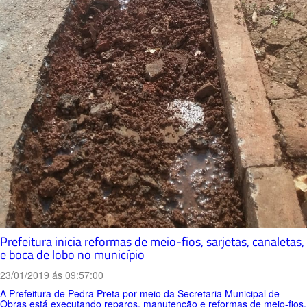
Prefeitura inicia reformas de meio-fios, sarjetas, canaletas,
e boca de lobo no município
23/01/2019 ás 09:57:00
A Prefeitura de Pedra Preta por meio da Secretaria Municipal de
Obras está executando reparos, manutenção e reformas de meio-fios,