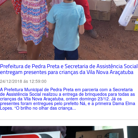
Prefeitura de Pedra Preta e Secretaria de Assistência Social
entregam presentes para crianças da Vila Nova Araçatuba
24/12/2018 ás 12:59:00
A Prefeitura Municipal de Pedra Preta em parceria com a Secretaria
de Assistência Social realizou a entrega de brinquedos para todas as
crianças da Vila Nova Araçatuba, ontem domingo 23/12. Já os
presentes foram entregues pelo prefeito Ná, e a primeira Dama Elma
Lopes. “O brilho no olhar das criança...