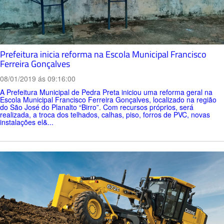
Prefeitura inicia reforma na Escola Municipal Francisco
Ferreira Gonçalves
08/01/2019 ás 09:16:00
A Prefeitura Municipal de Pedra Preta iniciou uma reforma geral na
Escola Municipal Francisco Ferreira Gonçalves, localizado na região
do São José do Planalto “Birro”. Com recursos próprios, será
realizada, a troca dos telhados, calhas, piso, forros de PVC, novas
instalações el&...