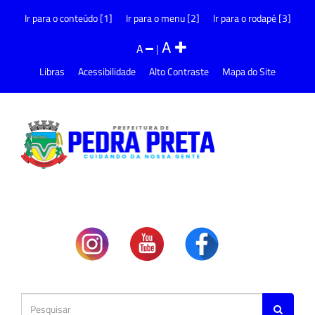
Ir para o conteúdo [1]
Ir para o menu [2]
Ir para o rodapé [3]
A
A
|
Libras
Acessibilidade
Alto Contraste
Mapa do Site