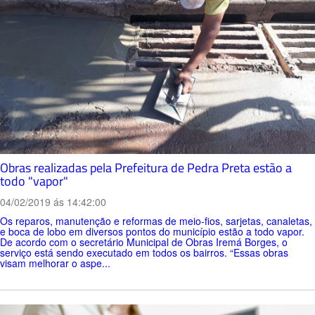
Obras realizadas pela Prefeitura de Pedra Preta estão a
todo "vapor"
04/02/2019 ás 14:42:00
Os reparos, manutenção e reformas de meio-fios, sarjetas, canaletas,
e boca de lobo em diversos pontos do município estão a todo vapor.
De acordo com o secretário Municipal de Obras Iremá Borges, o
serviço está sendo executado em todos os bairros. “Essas obras
visam melhorar o aspe...