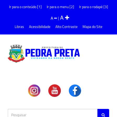
Ir para o conteúdo [1]
Ir para o menu [2]
Ir para o rodapé [3]
A
A
|
Libras
Acessibilidade
Alto Contraste
Mapa do Site