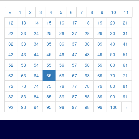
Previous
«
1
2
3
4
5
6
7
8
9
10
11
12
13
14
15
16
17
18
19
20
21
22
23
24
25
26
27
28
29
30
31
32
33
34
35
36
37
38
39
40
41
42
43
44
45
46
47
48
49
50
51
52
53
54
55
56
57
58
59
60
61
62
63
64
65
66
67
68
69
70
71
72
73
74
75
76
77
78
79
80
81
82
83
84
85
86
87
88
89
90
91
Previ
92
93
94
95
96
97
98
99
100
»