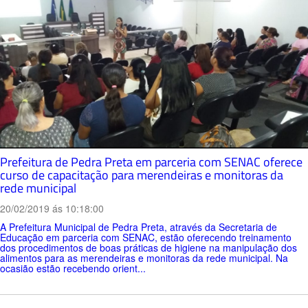
Prefeitura de Pedra Preta em parceria com SENAC oferece
curso de capacitação para merendeiras e monitoras da
rede municipal
20/02/2019 ás 10:18:00
A Prefeitura Municipal de Pedra Preta, através da Secretaria de
Educação em parceria com SENAC, estão oferecendo treinamento
dos procedimentos de boas práticas de higiene na manipulação dos
alimentos para as merendeiras e monitoras da rede municipal. Na
ocasião estão recebendo orient...