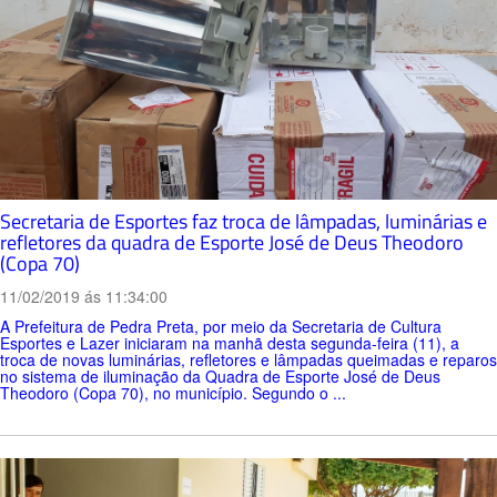
Secretaria de Esportes faz troca de lâmpadas, luminárias e
refletores da quadra de Esporte José de Deus Theodoro
(Copa 70)
11/02/2019 ás 11:34:00
A Prefeitura de Pedra Preta, por meio da Secretaria de Cultura
Esportes e Lazer iniciaram na manhã desta segunda-feira (11), a
troca de novas luminárias, refletores e lâmpadas queimadas e reparos
no sistema de iluminação da Quadra de Esporte José de Deus
Theodoro (Copa 70), no município. Segundo o ...