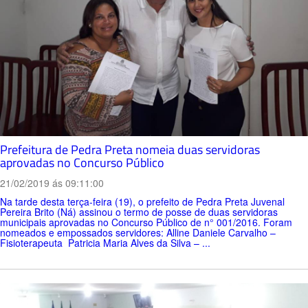
Prefeitura de Pedra Preta nomeia duas servidoras
aprovadas no Concurso Público
21/02/2019 ás 09:11:00
Na tarde desta terça-feira (19), o prefeito de Pedra Preta Juvenal
Pereira Brito (Ná) assinou o termo de posse de duas servidoras
municipais aprovadas no Concurso Público de n° 001/2016. Foram
nomeados e empossados servidores: Alline Daniele Carvalho –
Fisioterapeuta Patricia Maria Alves da Silva – ...