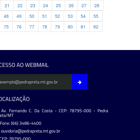
21
22
23
24
25
26
27
28
48
49
50
51
52
53
54
55
75
76
77
78
79
80
81
82
evious
CESSO AO WEBMAIL
OCALIZAÇÃO
Av. Fernando C. Da Costa - CEP: 78795-000 - Pedra
reta/MT
Fone: (66) 3486-4400
ouvidoria@pedrapreta.mt.gov.br
CEP: 78795-000