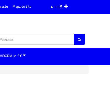
A
traste
Mapa do Site
A
|
VIDORIA | e-SIC