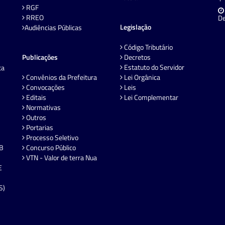
RGF
RREO
De
Legislação
Audiências Públicas
Código Tributário
Publicações
Decretos
Estatuto do Servidor
ta
Convênios da Prefeitura
Lei Orgânica
Convocações
Leis
Editais
Lei Complementar
Normativas
Outros
Portarias
Processo Seletivo
EB
Concurso Público
VTN - Valor de terra Nua
E
S)