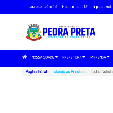
Ir para o conteúdo [1]
Ir para o menu [2]
Ir para o roda
NOSSA CIDADE
PREFEITURA
IMPRENSA
Página Inicial
Listando as Principais
Todas Notícia