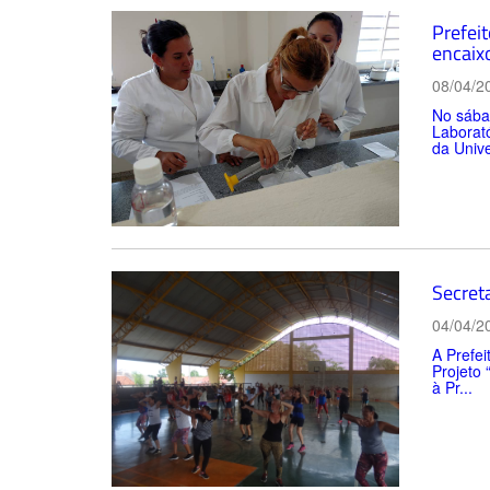
Prefei
encaix
08/04/2
No sábad
Laborató
da Unive
Secreta
04/04/2
A Prefei
Projeto 
à Pr...