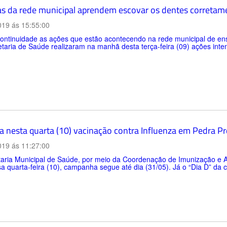
as da rede municipal aprendem escovar os dentes corretam
019 ás 15:55:00
ntinuidade as ações que estão acontecendo na rede municipal de ensi
taria de Saúde realizaram na manhã desta terça-feira (09) ações inte
 nesta quarta (10) vacinação contra Influenza em Pedra Pr
019 ás 11:27:00
aria Municipal de Saúde, por meio da Coordenação de Imunização e At
a quarta-feira (10), campanha segue até dia (31/05). Já o “Dia D” da