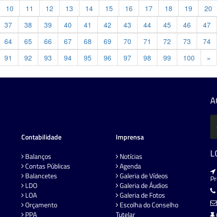
10
11
12
13
14
15
16
17
18
19
20
37
38
39
40
41
42
43
44
45
46
47
64
65
66
67
68
69
70
71
72
73
74
Pr
91
92
93
94
95
96
97
98
99
100
»
A
Contabilidade
Imprensa
L
Balanços
Notícias
Contas Públicas
Agenda
Balancetes
Galeria de Vídeos
P
LDO
Galeria de Áudios
LOA
Galeria de Fotos
Orçamento
Escolha do Conselho
PPA
Tutelar