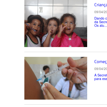
Crianç
09/04/2
Dando co
da Secre
Os alu...
Começa
09/04/2
A Secret
para ess