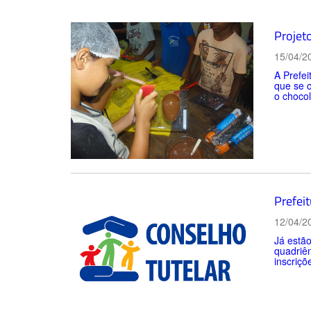
Projeto
15/04/2
A Prefei
que se 
o chocol
Prefeit
12/04/2
Já estão
quadriên
inscriçõ