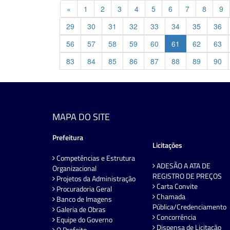
Previous
«
1
2
3
4
5
6
7
8
9
29
30
31
32
33
34
35
36
56
57
58
59
60
61
62
63
83
84
85
86
87
88
89
90
MAPA DO SITE
Prefeitura
Licitações
Competências e Estrutura
ADESÃO A ATA DE
Organizacional
REGISTRO DE PREÇOS
Projetos da Administração
Carta Convite
Procuradoria Geral
Chamada
Banco de Imagens
Pública/Credenciamento
Galeria de Obras
Concorrência
Equipe do Governo
Dispensa de Licitação
O Prefeito