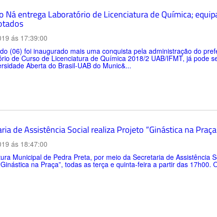
to Ná entrega Laboratório de Licenciatura de Química; equ
otados
019 ás 17:39:00
o (06) foi inaugurado mais uma conquista pela administração do prefe
rio de Curso de Licenciatura de Química 2018/2 UAB/IFMT, já pode ser
rsidade Aberta do Brasil-UAB do Munic&...
ria de Assistência Social realiza Projeto “Ginástica na Praça
019 ás 18:47:00
tura Municipal de Pedra Preta, por meio da Secretaria de Assistência 
“Ginástica na Praça”, todas as terça e quinta-feira a partir das 17h00.