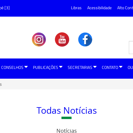
pé [3]
Libras
Acessibilidade
Alto Con
CONSELHOS
PUBLICAÇÕES
SECRETARIAS
CONTATO
OU
s
Todas Notícias
Notícias