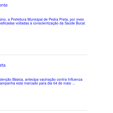
ente
no, a Prefeitura Municipal de Pedra Preta, por meio
nsificadas voltadas à conscientização da Saúde Bucal.
eta
enção Básica, antecipa vacinação contra Influenza
 campanha está marcado para dia 04 de maio ...