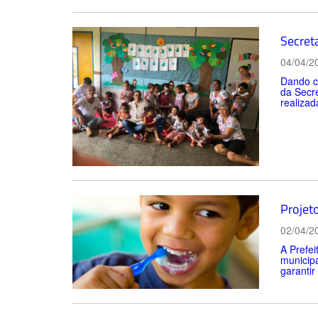
Secret
04/04/2
Dando co
da Secre
realizad
Projet
02/04/2
A Prefei
municipa
garantir 