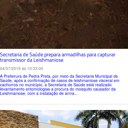
Secretaria de Saúde prepara armadilhas para capturar
transmissor da Leishmaniose
04/07/2019 ás 10:33:00
A Prefeirura de Pedra Preta, por meio da Secretaria Municipal de
Saúde, após a confirmação de casos de leishmaniose visceral em
cachorros no município, a Secretaria de Saúde está realizado
levantamento entomologias a procura do mosquito causador da
Leishmaniose, com a instalação de arma...