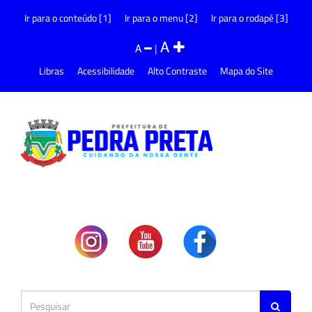
Ir para o conteúdo [1]
Ir para o menu [2]
Ir para o rodapé [3]
A
A
|
Libras
Acessibilidade
Alto Contraste
Mapa do Site