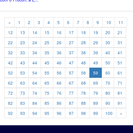
Previous
«
1
2
3
4
5
6
7
8
9
10
11
12
13
14
15
16
17
18
19
20
21
22
23
24
25
26
27
28
29
30
31
32
33
34
35
36
37
38
39
40
41
42
43
44
45
46
47
48
49
50
51
52
53
54
55
56
57
58
59
60
61
62
63
64
65
66
67
68
69
70
71
72
73
74
75
76
77
78
79
80
81
82
83
84
85
86
87
88
89
90
91
Previ
92
93
94
95
96
97
98
99
100
»