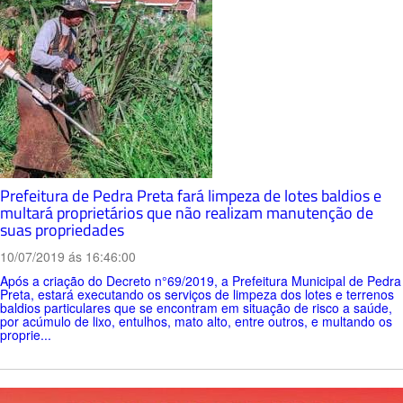
Prefeitura de Pedra Preta fará limpeza de lotes baldios e
multará proprietários que não realizam manutenção de
suas propriedades
10/07/2019 ás 16:46:00
Após a criação do Decreto n°69/2019, a Prefeitura Municipal de Pedra
Preta, estará executando os serviços de limpeza dos lotes e terrenos
baldios particulares que se encontram em situação de risco a saúde,
por acúmulo de lixo, entulhos, mato alto, entre outros, e multando os
proprie...