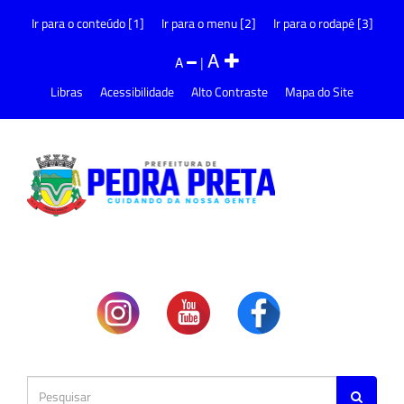
Ir para o conteúdo [1]
Ir para o menu [2]
Ir para o rodapé [3]
A
A
|
Libras
Acessibilidade
Alto Contraste
Mapa do Site