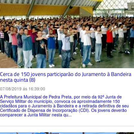
Cerca de 150 jovens participarão do Juramento à Bandeira
nesta quinta (8)
07/08/2019 ás 16:39:00
A Prefeitura Municipal de Pedra Preta, por meio da 92ª Junta de
Serviço Militar do município, convoca os aproximadamente 150
cidadãos para o Juramento à Bandeira e a retirada definitiva de seu
Certificado de Dispensa de Incorporação (CDI). Os jovens deverão
comparecer a Junta Militar nesta qu...