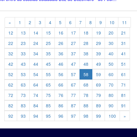
Previous
«
1
2
3
4
5
6
7
8
9
10
11
12
13
14
15
16
17
18
19
20
21
22
23
24
25
26
27
28
29
30
31
32
33
34
35
36
37
38
39
40
41
42
43
44
45
46
47
48
49
50
51
52
53
54
55
56
57
58
59
60
61
62
63
64
65
66
67
68
69
70
71
72
73
74
75
76
77
78
79
80
81
82
83
84
85
86
87
88
89
90
91
Previ
92
93
94
95
96
97
98
99
100
»