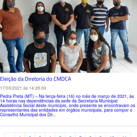
Eleição da Diretoria do CMDCA
17/03/2021 ás 14:28:00
Pedra Preta (MT) – Na terça-feira (16) no mês de março de 2021, às
14 horas nas dependências da sede da Secretaria Municipal
Assistência Social deste município, onde presente se encontravam os
representantes das entidades em órgãos municipais, para compor o
Conselho Municipal dos Dir...