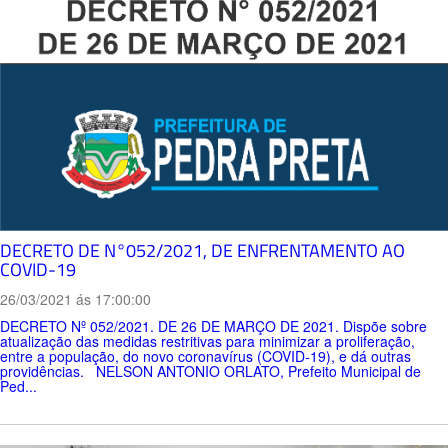
DECRETO DE N°052/2021, DE ENFRENTAMENTO AO
COVID-19
26/03/2021 ás 17:00:00
DECRETO Nº 052/2021. DE 26 DE MARÇO DE 2021. Dispõe sobre
atualização das medidas restritivas para minimizar a proliferação,
entre a população, do novo coronavírus (COVID-19), e dá outras
providências. NELSON ANTONIO ORLATO, Prefeito Municipal de
Ped...