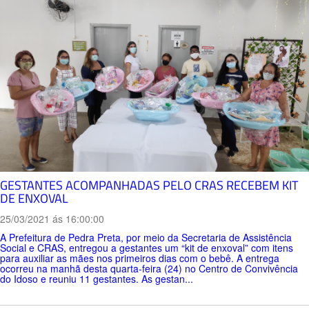
GESTANTES ACOMPANHADAS PELO CRAS RECEBEM KIT
DE ENXOVAL
25/03/2021 ás 16:00:00
A Prefeitura de Pedra Preta, por meio da Secretaria de Assistência
Social e CRAS, entregou a gestantes um “kit de enxoval” com itens
para auxiliar as mães nos primeiros dias com o bebê. A entrega
ocorreu na manhã desta quarta-feira (24) no Centro de Convivência
do Idoso e reuniu 11 gestantes. As gestan...