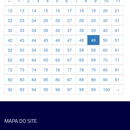
Previous
«
1
2
3
4
5
6
7
8
9
10
11
12
13
14
15
16
17
18
19
20
21
22
23
24
25
26
27
28
29
30
31
32
33
34
35
36
37
38
39
40
41
42
43
44
45
46
47
48
49
50
51
52
53
54
55
56
57
58
59
60
61
62
63
64
65
66
67
68
69
70
71
72
73
74
75
76
77
78
79
80
81
82
83
84
85
86
87
88
89
90
91
Previ
92
93
94
95
96
97
98
99
100
»
MAPA DO SITE