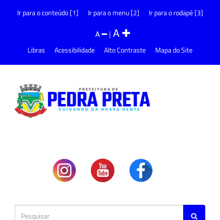
Ir para o conteúdo [1]
Ir para o menu [2]
Ir para o rodapé [3]
A
A
|
Libras
Acessibilidade
Alto Contraste
Mapa do Site