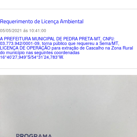
Requerimento de Licença Ambiental
05/05/2021 ás 10:41:00
A PREFEITURA MUNICIPAL DE PEDRA PRETA-MT, CNPJ:
03.773.942/0001-09, torna público que requereu a Sema/MT,
LICENÇA DE OPERAÇÃO para extração de Cascalho na Zona Rural
do município nas seguintes coordenadas
16°40’27,949”S/54°31’24,783”W.