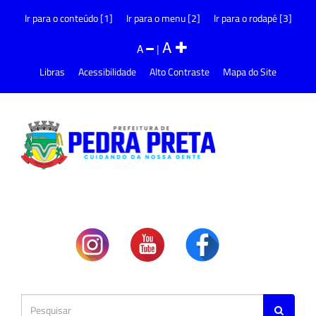
Ir para o conteúdo [1]
Ir para o menu [2]
Ir para o rodapé [3]
A
A
|
Libras
Acessibilidade
Alto Contraste
Mapa do Site