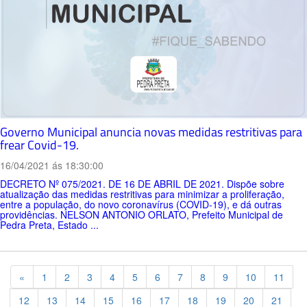
Governo Municipal anuncia novas medidas restritivas para
frear Covid-19.
16/04/2021 ás 18:30:00
DECRETO Nº 075/2021. DE 16 DE ABRIL DE 2021. Dispõe sobre
atualização das medidas restritivas para minimizar a proliferação,
entre a população, do novo coronavírus (COVID-19), e dá outras
providências. NELSON ANTONIO ORLATO, Prefeito Municipal de
Pedra Preta, Estado ...
Previous
«
1
2
3
4
5
6
7
8
9
10
11
12
13
14
15
16
17
18
19
20
21