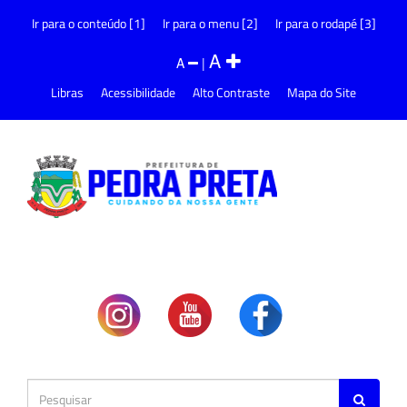
Ir para o conteúdo [1]
Ir para o menu [2]
Ir para o rodapé [3]
A
A
|
Libras
Acessibilidade
Alto Contraste
Mapa do Site