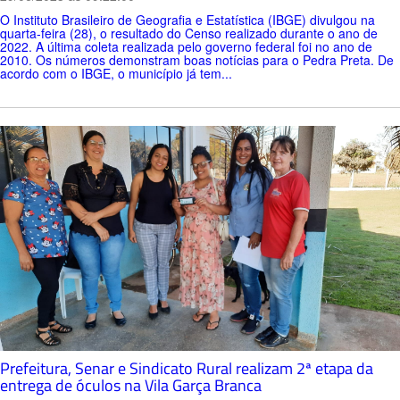
O Instituto Brasileiro de Geografia e Estatística (IBGE) divulgou na
quarta-feira (28), o resultado do Censo realizado durante o ano de
2022. A última coleta realizada pelo governo federal foi no ano de
2010. Os números demonstram boas notícias para o Pedra Preta. De
acordo com o IBGE, o município já tem...
Prefeitura, Senar e Sindicato Rural realizam 2ª etapa da
entrega de óculos na Vila Garça Branca