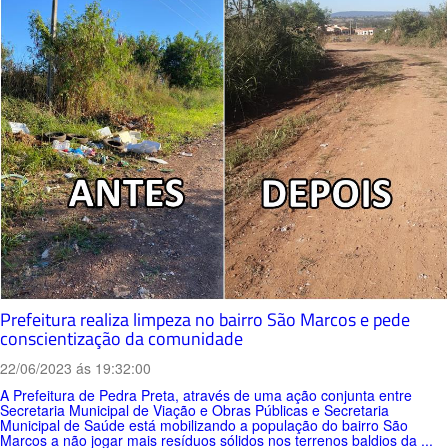
Prefeitura realiza limpeza no bairro São Marcos e pede
conscientização da comunidade
22/06/2023 ás 19:32:00
A Prefeitura de Pedra Preta, através de uma ação conjunta entre
Secretaria Municipal de Viação e Obras Públicas e Secretaria
Municipal de Saúde está mobilizando a população do bairro São
Marcos a não jogar mais resíduos sólidos nos terrenos baldios da ...