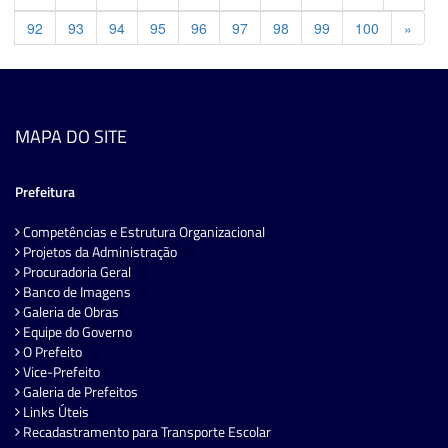
Previ
92
93
94
95
96
97
98
99
100
»
MAPA DO SITE
Prefeitura
Competências e Estrutura Organizacional
Projetos da Administração
Procuradoria Geral
Banco de Imagens
Galeria de Obras
Equipe do Governo
O Prefeito
Vice-Prefeito
Galeria de Prefeitos
Links Úteis
Recadastramento para Transporte Escolar