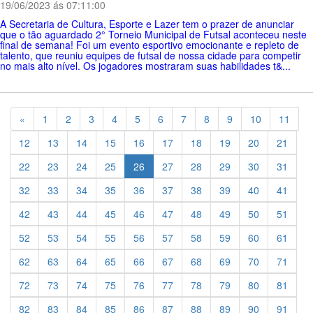
19/06/2023 ás 07:11:00
A Secretaria de Cultura, Esporte e Lazer tem o prazer de anunciar
que o tão aguardado 2° Torneio Municipal de Futsal aconteceu neste
final de semana! Foi um evento esportivo emocionante e repleto de
talento, que reuniu equipes de futsal de nossa cidade para competir
no mais alto nível. Os jogadores mostraram suas habilidades t&...
Previous
«
1
2
3
4
5
6
7
8
9
10
11
12
13
14
15
16
17
18
19
20
21
22
23
24
25
26
27
28
29
30
31
32
33
34
35
36
37
38
39
40
41
42
43
44
45
46
47
48
49
50
51
52
53
54
55
56
57
58
59
60
61
62
63
64
65
66
67
68
69
70
71
72
73
74
75
76
77
78
79
80
81
82
83
84
85
86
87
88
89
90
91