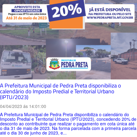
A Prefeitura Municipal de Pedra Preta disponibiliza o
calendário do Imposto Predial e Territorial Urbano
(IPTU/2023)
04/04/2023 ás 14:01:00
A Prefeitura Municipal de Pedra Preta disponibiliza o calendário do
Imposto Predial e Territorial Urbano (IPTU/2023), concedendo 20% de
desconto ao contribuinte que realizar o pagamento em cota única até
o dia 31 de maio de 2023. Na forma parcelada com a primeira parcela
até o dia 30 de junho de 2023, e...