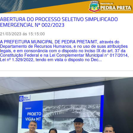
ABERTURA DO PROCESSO SELETIVO SIMPLIFICADO
EMERGENCIAL Nº 002/2023
21/03/2023 ás 15:15:00
A PREFEITURA MUNICIPAL DE PEDRA PRETA/MT, através do
Departamento de Recursos Humanos, e no uso de suas atribuições
legais, e em consonância com o disposto no inciso IX do art. 37 da
Constituição Federal e na Lei Complementar Municipal n° 017/2014,
Lei nº 1.329/2022, tendo em vista o disposto no Dec...