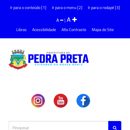
Ir para o conteúdo [1]
Ir para o menu [2]
Ir para o rodapé [3]
A
A
|
Libras
Acessibilidade
Alto Contraste
Mapa do Site