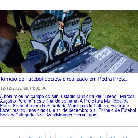
Torneio de Futebol Society é realizado em Pedra Preta.
12/12/2022 ás 14:02:00
A bola rolou no campo do Mini-Estádio Municipal de Futebol "Marcos
Augusto Pereira” neste final de semana. A Prefeitura Municipal de
Pedra Preta através da Secretaria Municipal de Cultura, Esporte e
Lazer realizou nos dias 10 e 11 de dezembro o 1° Torneio de Futebol
Society Categoria livre. As atividades tiveram apoi...
Previous
«
1
2
3
4
5
6
7
8
9
10
11