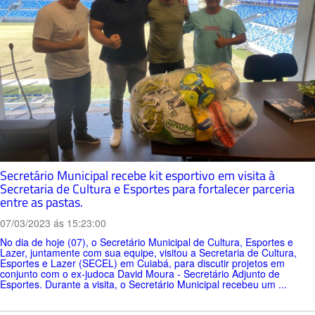
Secretário Municipal recebe kit esportivo em visita à
Secretaria de Cultura e Esportes para fortalecer parceria
entre as pastas.
07/03/2023 ás 15:23:00
No dia de hoje (07), o Secretário Municipal de Cultura, Esportes e
Lazer, juntamente com sua equipe, visitou a Secretaria de Cultura,
Esportes e Lazer (SECEL) em Cuiabá, para discutir projetos em
conjunto com o ex-judoca David Moura - Secretário Adjunto de
Esportes. Durante a visita, o Secretário Municipal recebeu um ...