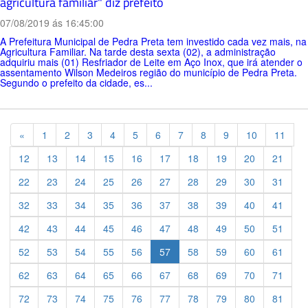
agricultura familiar" diz prefeito
07/08/2019 ás 16:45:00
A Prefeitura Municipal de Pedra Preta tem investido cada vez mais, na
Agricultura Familiar. Na tarde desta sexta (02), a administração
adquiriu mais (01) Resfriador de Leite em Aço Inox, que irá atender o
assentamento Wilson Medeiros região do município de Pedra Preta.
Segundo o prefeito da cidade, es...
Previous
«
1
2
3
4
5
6
7
8
9
10
11
12
13
14
15
16
17
18
19
20
21
22
23
24
25
26
27
28
29
30
31
32
33
34
35
36
37
38
39
40
41
42
43
44
45
46
47
48
49
50
51
52
53
54
55
56
57
58
59
60
61
62
63
64
65
66
67
68
69
70
71
72
73
74
75
76
77
78
79
80
81