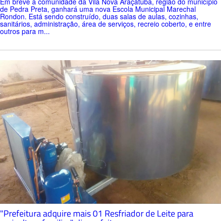
Em breve a comunidade da Vila Nova Araçatuba, região do município
de Pedra Preta, ganhará uma nova Escola Municipal Marechal
Rondon. Está sendo construído, duas salas de aulas, cozinhas,
sanitários, administração, área de serviços, recreio coberto, e entre
outros para m...
"Prefeitura adquire mais 01 Resfriador de Leite para