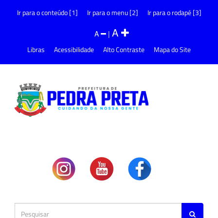
Ir para o conteúdo [1]
Ir para o menu [2]
Ir para o rodapé [3]
A
A
|
Libras
Acessibilidade
Alto Contraste
Mapa do Site