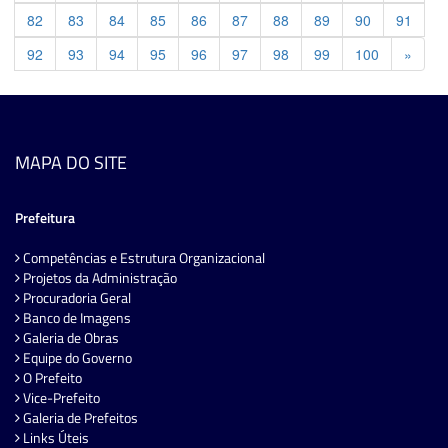
82
83
84
85
86
87
88
89
90
91
Previ
92
93
94
95
96
97
98
99
100
»
MAPA DO SITE
Prefeitura
Competências e Estrutura Organizacional
Projetos da Administração
Procuradoria Geral
Banco de Imagens
Galeria de Obras
Equipe do Governo
O Prefeito
Vice-Prefeito
Galeria de Prefeitos
Links Úteis