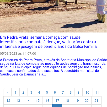
Em Pedra Preta, semana começa com saúde
intensificando combate à dengue, vacinação contra a
influenza e pesagem de beneficiários do Bolsa Família
05/06/2023 ás 14:07:00
A Prefeitura de Pedra Preta, através da Secretaria Municipal de Saúde
segue na luta de combate ao mosquito aedes aegypti, transmissor da
dengue. O município segue com equipes de borrifação nos bairros,
com casos confirmados de e suspeitos. A secretária municipal de
Saúde, Jéssica Damacena a...
Previous
«
1
2
3
4
5
6
7
8
9
10
11
12
13
14
15
16
17
18
19
20
21