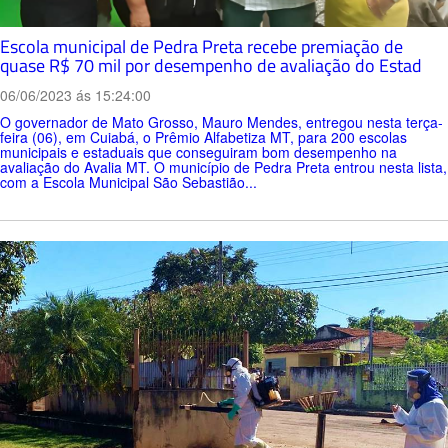
Escola municipal de Pedra Preta recebe premiação de
quase R$ 70 mil por desempenho de avaliação do Estad
06/06/2023 ás 15:24:00
O governador de Mato Grosso, Mauro Mendes, entregou nesta terça-
feira (06), em Cuiabá, o Prêmio Alfabetiza MT, para 200 escolas
municipais e estaduais que conseguiram bom desempenho na
avaliação do Avalia MT. O município de Pedra Preta entrou nesta lista,
com a Escola Municipal São Sebastião...