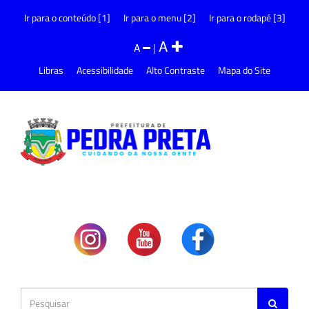
Ir para o conteúdo [1]
Ir para o menu [2]
Ir para o rodapé [3]
A
A
|
Libras
Acessibilidade
Alto Contraste
Mapa do Site